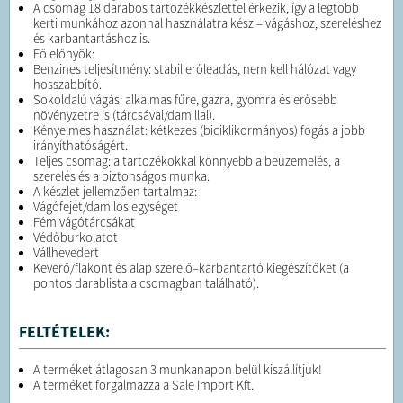
A csomag 18 darabos tartozékkészlettel érkezik, így a legtöbb
kerti munkához azonnal használatra kész – vágáshoz, szereléshez
és karbantartáshoz is.
Fő előnyök:
Benzines teljesítmény: stabil erőleadás, nem kell hálózat vagy
hosszabbító.
Sokoldalú vágás: alkalmas fűre, gazra, gyomra és erősebb
növényzetre is (tárcsával/damillal).
Kényelmes használat: kétkezes (biciklikormányos) fogás a jobb
irányíthatóságért.
Teljes csomag: a tartozékokkal könnyebb a beüzemelés, a
szerelés és a biztonságos munka.
A készlet jellemzően tartalmaz:
Vágófejet/damilos egységet
Fém vágótárcsákat
Védőburkolatot
Vállhevedert
Keverő/flakont és alap szerelő–karbantartó kiegészítőket (a
pontos darablista a csomagban található).
FELTÉTELEK:
A terméket átlagosan 3 munkanapon belül kiszállítjuk!
A terméket forgalmazza a Sale Import Kft.