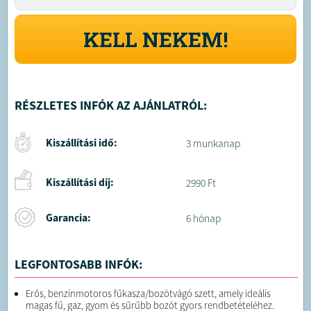
KELL NEKEM!
RÉSZLETES INFÓK AZ AJÁNLATRÓL:
Kiszállítási idő:
3 munkanap
Kiszállítási díj:
2990 Ft
Garancia:
6 hónap
LEGFONTOSABB INFÓK:
Erős, benzinmotoros fűkasza/bozótvágó szett, amely ideális
magas fű, gaz, gyom és sűrűbb bozót gyors rendbetételéhez.