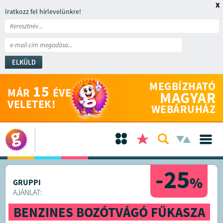
x
Iratkozz fel hírlevelünkre!
ELKÜLD
MEGBÍZHATÓ
15
MÁR
ÉVE
MAGYAR
VELETEK!
WEBÁRUHÁZ
-25
%
GRUPPI
AJÁNLAT:
BENZINES BOZÓTVÁGÓ FŰKASZA