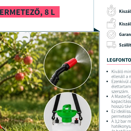
ERMETEZŐ, 8 L
Kiszál
Kiszáll
Garan
Szállí
LEGFONTO
Kiváló min
ellenáll a
Ezenkívül 
élettartam
szerszám.
A MasterSp
kapacitáss
hosszú táv
Ez ideális
permetezés
A 3,2 bar 
hatékonysá