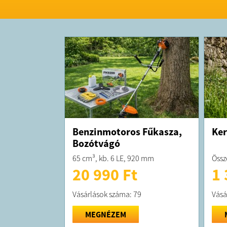
Benzinmotoros Fűkasza,
Ker
Bozótvágó
65 cm³, kb. 6 LE, 920 mm
Össz
20 990 Ft
1 
Vásárlások száma: 79
Vásá
MEGNÉZEM