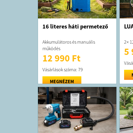
16 literes háti permetező
LUA
Akkumulátoros és manuális
2× 1
működés
5 
12 990 Ft
Vásá
Vásárlások száma: 79
MEGNÉZEM