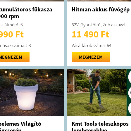
umulátoros fűkasza
Hitman akkus fúvógép
000 rpm
si átmérő: 6
62V, Gyorstöltő, 2db akkuval
990 Ft
11 490 Ft
rlások száma: 53
Vásárlások száma: 64
MEGNÉZEM
MEGNÉZEM
elemes Világító
Kmt Tools teleszkópos
ágcserép
lombgereblye