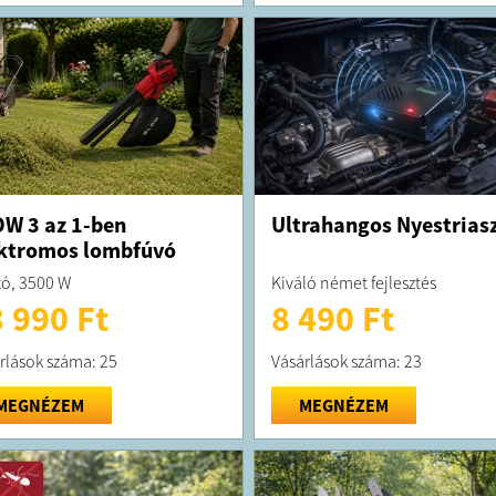
A terméket át
A terméket
adószám: 
cégjegyzék
cím: 8445 
W 3 az 1-ben
Ultrahangos Nyestrias
ktromos lombfúvó
tó, 3500 W
Kiváló német fejlesztés
 990 Ft
8 490 Ft
rlások száma: 25
Vásárlások száma: 23
MEGNÉZEM
MEGNÉZEM