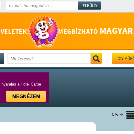
ELKÜLD
MAGYAR
 VELETEK!
MEGBÍZHATÓ
ÍGY MŰK
i nyaralás a Hotel Carpe
MEGNÉZEM
Nézet: