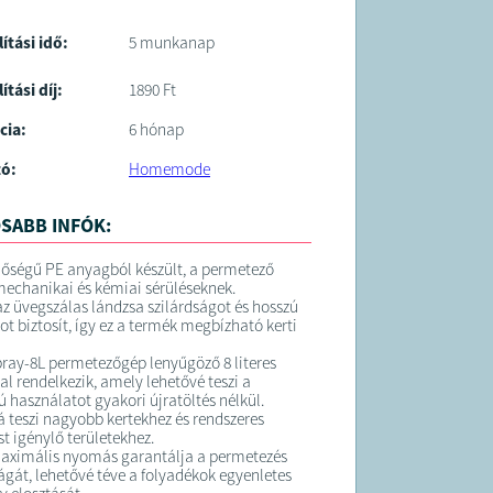
lítási idő:
5 munkanap
ítási díj:
1890 Ft
cia:
6 hónap
tó:
Homemode
SABB INFÓK:
őségű PE anyagból készült, a permetező
 mechanikai és kémiai sérüléseknek.
az üvegszálas lándzsa szilárdságot és hosszú
ot biztosít, így ez a termék megbízható kerti
ray-8L permetezőgép lenyűgöző 8 literes
al rendelkezik, amely lehetővé teszi a
ú használatot gyakori újratöltés nélkül.
sá teszi nagyobb kertekhez és rendszeres
t igénylő területekhez.
maximális nyomás garantálja a permetezés
gát, lehetővé téve a folyadékok egyenletes