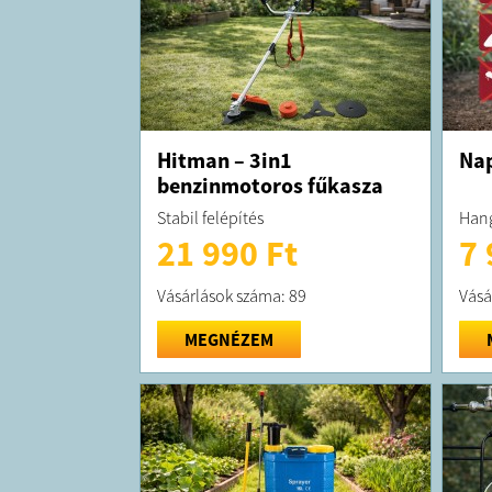
Hitman – 3in1
Nap
benzinmotoros fűkasza
Stabil felépítés
Hang
21 990 Ft
7 
Vásárlások száma: 89
Vásá
MEGNÉZEM