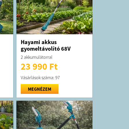
Hayami akkus
gyomeltávolító 68V
2 akkumulátorral
23 990 Ft
Vásárlások száma: 97
MEGNÉZEM