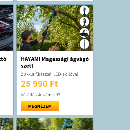
lagosan 5 munkanapon belül kiszállítjuk!
 forgalmazza a DIP Digital Kft;
29182914-2-19
szám: 19-09-521965;
Csehbánya, Újtelep út 41.;
ztó
HAYAMI Magassági ágvágó
szett
2 akkus fűrésszel, LCD-s ollóval
25 990 Ft
Vásárlások száma: 93
MEGNÉZEM