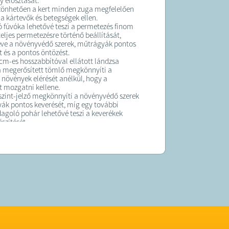
y elosztását.
zönhetően a kert minden zuga megfelelően
 a kártevők és betegségek ellen.
tó fúvóka lehetővé teszi a permetezés finom
eljes permetezésre történő beállítását,
éve a növényvédő szerek, műtrágyák pontos
 és a pontos öntözést.
 cm-es hosszabbítóval ellátott lándzsa
a megerősített tömlő megkönnyíti a
övények elérését anélkül, hogy a
 mozgatni kellene.
szint-jelző megkönnyíti a növényvédő szerek
ák pontos keverését, míg egy további
agoló pohár lehetővé teszi a keverékek
szítését.
őgéppel további tömítéskészletet kap,
zú ideig biztosítja a problémamentes
t.
önhetően nem kell aggódnia az esetleges
ok vagy nyomásproblémák miatt.
es készlet, amely minden kertészeti igényét
EZŐ HASZNÁLATA:
olyadékot a hengerbe Zárja le
san a fedelet
egőt a hengerbe a nyomás létrehozásához
 a permetezési módot az állítható fúvókával