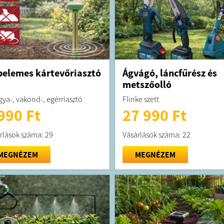
elemes kártevőriasztó
Ágvágó, láncfűrész és
metszőolló
ya-, vakond-, egérriasztó
Flinke szett
990 Ft
27 990 Ft
rlások száma: 29
Vásárlások száma: 22
MEGNÉZEM
MEGNÉZEM