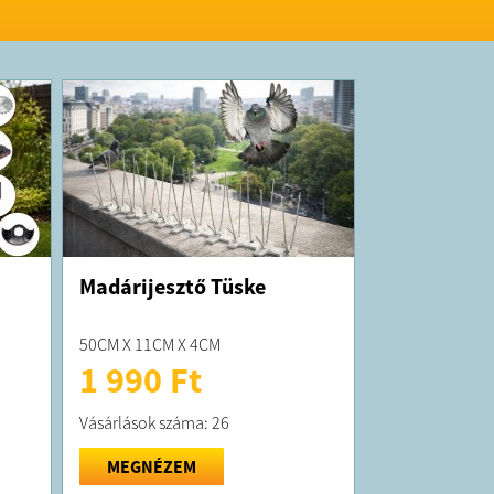
apacitás, nincs szükség gyakori újratöltésre
ó PE anyagból készült
 nyomás 3,2 bar
 93 cm hosszú lándzsa hosszabbítóval
pohár folyadékok adagolásához
 vállpánt
int jelző
gszálból készült lándzsa
tt tömlő
úvókával felszerelve
ömítések
sterSpray-8L
pacitása: 8L
etei: 54 x 19 cm
Madárijesztő Tüske
yaga: PE
nyomás: 3,2 bar
ssza hosszabbítóval: max 93 cm
50CM X 11CM X 4CM
dagoló pohár
1 990 Ft
s lándzsa
ömítések
Vásárlások száma: 26
MEGNÉZEM
K: