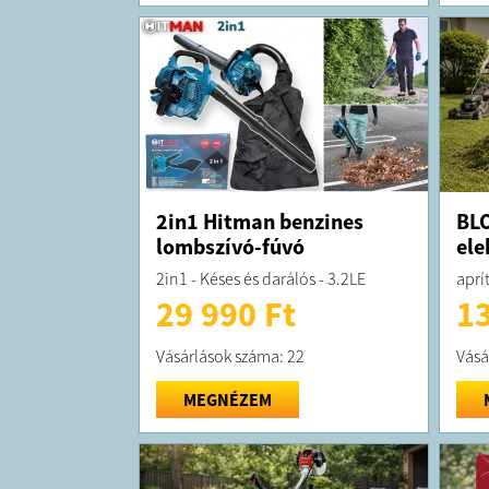
2in1 Hitman benzines
BLO
lombszívó-fúvó
ele
2in1 - Késes és darálós - 3.2LE
aprí
29 990 Ft
13
Vásárlások száma: 22
Vásá
MEGNÉZEM