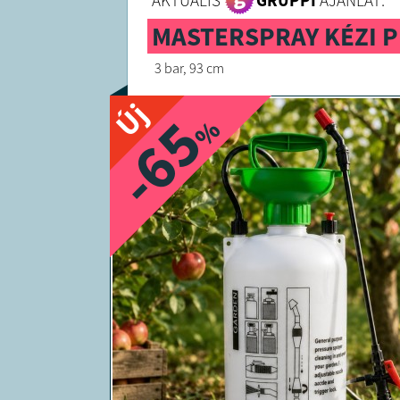
AKTUÁLIS
GRUPPI
AJÁNLAT:
MASTERSPRAY KÉZI P
3 bar, 93 cm
Új
-65
%