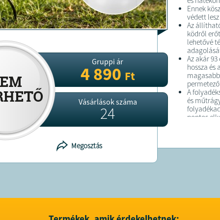
és hatékon
Ennek kös
védett lesz
Az állítha
ködről erőt
lehetővé t
adagolását
Az akár 93
Gruppi ár
hossza és 
4 890
Ft
magasabb n
permetezőt
A folyadék
és műtrágy
Vásárlások száma
24
folyadékad
pontos elké
A permetez
amely hoss
használato
Megosztás
Ennek kösz
szivárgás
Ez egy telj
kielégíti.
A PERMET
Öntsük a f
biztonságo
Fújjon lev
Állítsa be
Termékek, amik érdekelhetnek: