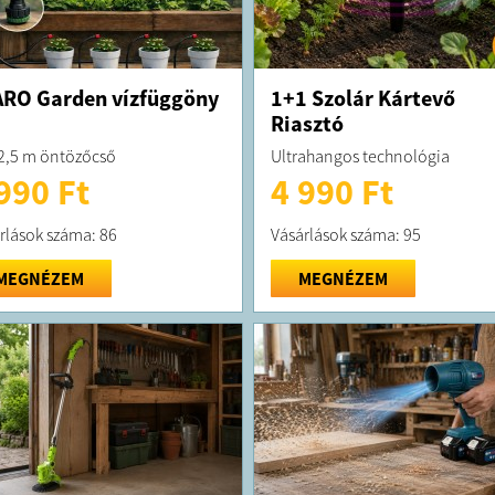
RO Garden vízfüggöny
1+1 Szolár Kártevő
Riasztó
2,5 m öntözőcső
Ultrahangos technológia
990 Ft
4 990 Ft
rlások száma: 86
Vásárlások száma: 95
MEGNÉZEM
MEGNÉZEM