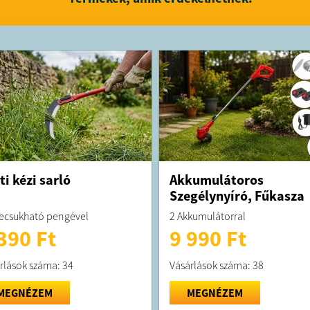
8 literes k
Sérülésáll
Maximális
Legfeljebb
Praktikus 
Kényelmes
Folyadéksz
Tartós üve
Megerősíte
Állítható f
További t
Jellemzők:
Modell: Ma
Tartály ka
Tartály mér
ti kézi sarló
Akkumulátoros
Tartály an
Szegélynyíró, Fűkasza
Maximális 
Lándzsa ho
ecsukható pengével
2 Akkumulátorral
Folyadéka
390 Ft
9 990 Ft
Vállpánt
Üvegszála
További t
rlások száma: 34
Vásárlások száma: 38
MEGNÉZEM
MEGNÉZEM
FELTÉTELE