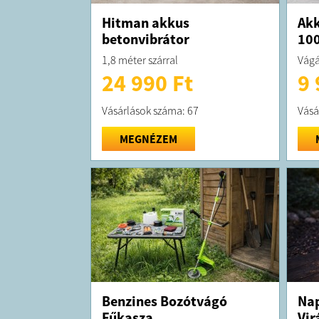
Hitman akkus
Akk
betonvibrátor
10
1,8 méter szárral
Vágá
24 990 Ft
9 
Vásárlások száma: 67
Vásá
MEGNÉZEM
Benzines Bozótvágó
Nap
Fűkasza
Vir