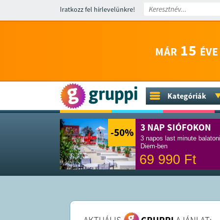
Iratkozz fel hírlevelünkre!
15
MÁR
ÉVE
Kategóriák
3 NAP SIÓFOKON
-50
%
3 napos last minute balaton
Diem-ben
69 990
Ft