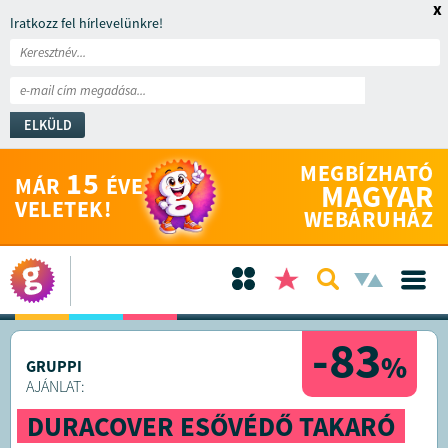
x
Iratkozz fel hírlevelünkre!
ELKÜLD
MEGBÍZHATÓ
15
MÁR
ÉVE
MAGYAR
VELETEK!
WEBÁRUHÁZ
-83
%
GRUPPI
AJÁNLAT:
DURACOVER ESŐVÉDŐ TAKARÓ