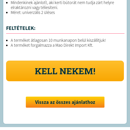
Mindenkinek ajánlott, aki kerti bútorát nem tudja zárt helyre
elraktározni vagy téliesíteni.
Méret: univerzális 2 üléses
FELTÉTELEK:
A terméket átlagosan 10 munkanapon belül kiszállítjuk!
A terméket forgalmazza a Mao Direkt Import Kft.
KELL NEKEM!
Vissza az összes ajánlathoz