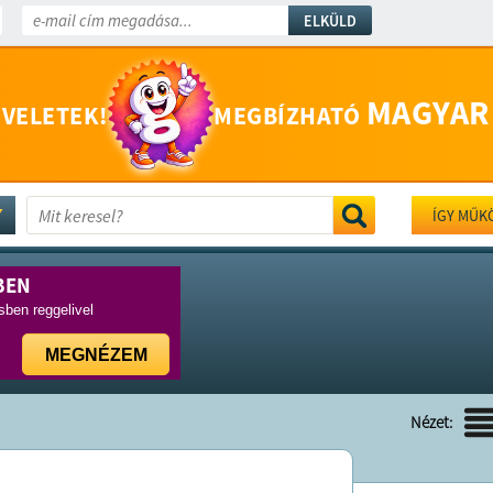
ELKÜLD
MAGYAR
 VELETEK!
MEGBÍZHATÓ
ÍGY MŰK
BEN
ben reggelivel
MEGNÉZEM
Nézet: