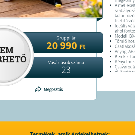
megkönnyít
A mellékelt
szabályozá
különböző 
tisztításról
Ideális vál
ahol fonto
Modell: BX
Gruppi ár
Tömlő hoss
20 990
Ft
Csatlakozás
Anyag: AB
Kerekes tö
Kényelmes
Vásárlások száma
23
Csavarodá
Állítható s
Tartozékok
adapter, lo
Megosztás
FELTÉTELE
A megrend
kiszállítás
A termék fo
Termékek, amik érdekelhetnek: