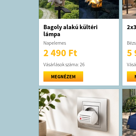
Bagoly alakú kültéri
2x3
lámpa
Napelemes
Bézs
2 490 Ft
5 
Vásárlások száma: 26
Vásá
MEGNÉZEM