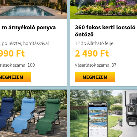
 m árnyékoló ponyva
360 fokos kerti locsoló
öntöző
, poliészter, hordtáskával
12 db Állítható fejjel
990 Ft
2 490 Ft
rlások száma: 100
Vásárlások száma: 37
MEGNÉZEM
MEGNÉZEM