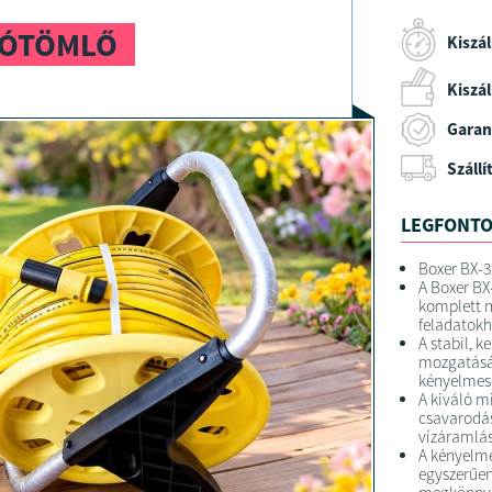
LÓTÖMLŐ
Kiszál
Kiszáll
Garan
Szállí
LEGFONTO
Boxer BX-3
A Boxer BX
komplett m
feladatokh
A stabil, 
mozgatását
kényelmese
A kiváló m
csavarodás
vízáramlás
A kényelme
egyszerűen