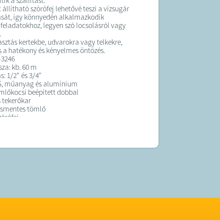
ik a szállítást.
 állítható szórófej lehetővé teszi a vízsugár
sát, így könnyedén alkalmazkodik
feladatokhoz, legyen szó locsolásról vagy
.
asztás kertekbe, udvarokra vagy telkekre,
s a hatékony és kényelmes öntözés.
-3246
za: kb. 60 m
: 1/2" és 3/4"
S, műanyag és alumínium
mlőkocsi beépített dobbal
 tekerőkar
smentes tömlő
zórófej
: tömlő, tömlőkocsi, gyorscsatlakozók,
csolófej
K:
elt termék átlagosan 7 munkanapon belül
ra kerül
rgalmazója a Tool Shop s. r. o.