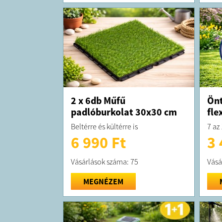
2 x 6db Műfű
Önt
padlóburkolat 30x30 cm
fle
Beltérre és kültérre is
7 az
6 990 Ft
3 
Vásárlások száma: 75
Vásá
MEGNÉZEM