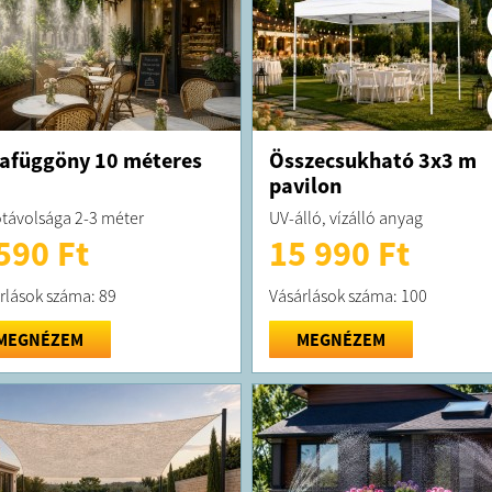
afüggöny 10 méteres
Összecsukható 3x3 m
pavilon
távolsága 2-3 méter
UV-álló, vízálló anyag
590 Ft
15 990 Ft
rlások száma: 89
Vásárlások száma: 100
MEGNÉZEM
MEGNÉZEM