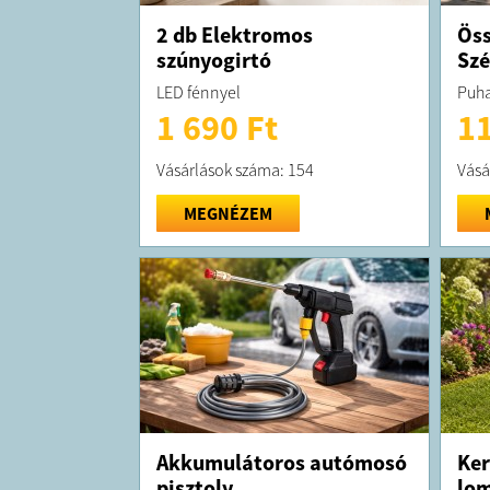
2 db Elektromos
Öss
szúnyogirtó
Sz
LED fénnyel
Puha
1 690 Ft
11
Vásárlások száma: 154
Vásá
MEGNÉZEM
Akkumulátoros autómosó
Ker
pisztoly
lom