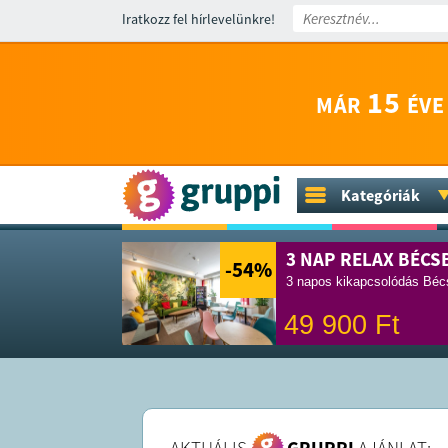
Iratkozz fel hírlevelünkre!
15
MÁR
ÉVE
Kategóriák
3 NAP RELAX BÉCS
-54
%
3 napos kikapcsolódás Bécs
49 900
Ft