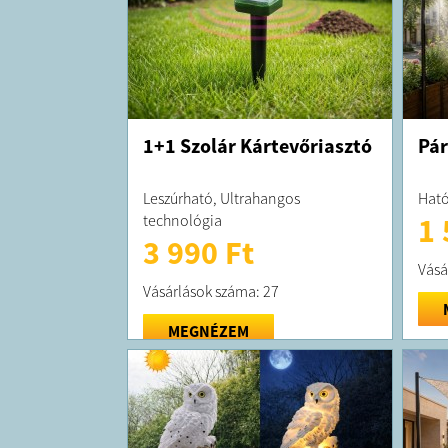
1+1 Szolár Kártevőriasztó
Pár
Leszúrható, Ultrahangos
Ható
technológia
1 
3 990 Ft
Vásá
Vásárlások száma: 27
MEGNÉZEM