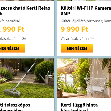
zecsukható Kerti Relax
Kültéri Wi-Fi IP Kamer
ék
6MP
 fejpárnával
Kültéri,éjjellátó,biztonsági ka
 990 Ft
9 990 Ft
rlások száma: 36
Vásárlások száma: 26
MEGNÉZEM
MEGNÉZEM
ti teleszkópos
Kerti függő hinta
bgereblye
háttámlával