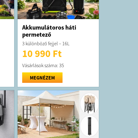
Akkumulátoros háti
permetező
3 különböző fejjel – 16L
10 990 Ft
Vásárlások száma: 35
MEGNÉZEM