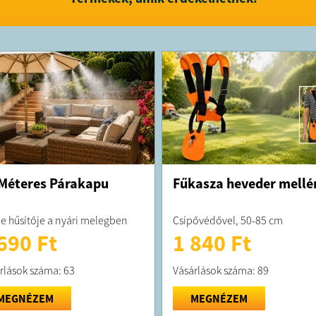
Méteres Párakapu
Fűkasza heveder mellé
je hűsítője a nyári melegben
Csípővédővel, 50-85 cm
690 Ft
1 840 Ft
rlások száma: 63
Vásárlások száma: 89
MEGNÉZEM
MEGNÉZEM