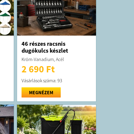
46 részes racsnis
dugókulcs készlet
Króm-Vanadium, Acél
2 690 Ft
Vásárlások száma: 93
MEGNÉZEM