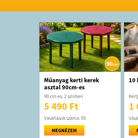
Műanyag kerti kerek
10 
asztal 90cm-es
90 cm-es, 2 színben
Kert
5 490 Ft
1 
Vásárlások száma: 95
Vásá
MEGNÉZEM