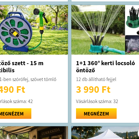
öző szett - 15 m
1+1 360° kerti locsoló
xibilis
öntöző
 1-ben szórófej, szövet tömlő
12 db állítható fejjel
490 Ft
3 990 Ft
rlások száma: 42
Vásárlások száma: 32
MEGNÉZEM
MEGNÉZEM