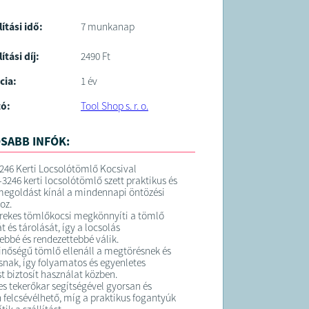
lítási idő:
7 munkanap
ítási díj:
2490 Ft
cia:
1 év
tó:
Tool Shop s. r. o.
SABB INFÓK:
246 Kerti Locsolótömlő Kocsival
-3246 kerti locsolótömlő szett praktikus és
egoldást kínál a mindennapi öntözési
oz.
kerekes tömlőkocsi megkönnyíti a tömlő
 és tárolását, így a locsolás
bbé és rendezettebbé válik.
inőségű tömlő ellenáll a megtörésnek és
nak, így folyamatos és egyenletes
t biztosít használat közben.
s tekerőkar segítségével gyorsan és
 felcsévélhető, míg a praktikus fogantyúk