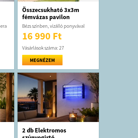
a
Összecsukható 3x3m
fémvázas pavilon
mera
Bézs színben, vízálló ponyvával
16 990 Ft
Vásárlások száma: 27
MEGNÉZEM
2 db Elektromos
szúnyogirtó