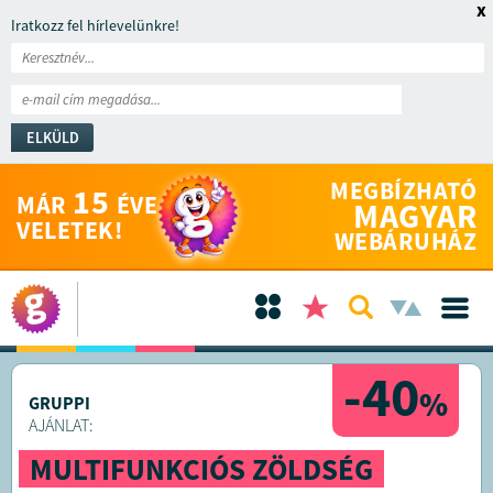
x
Iratkozz fel hírlevelünkre!
ELKÜLD
MEGBÍZHATÓ
15
MÁR
ÉVE
MAGYAR
VELETEK!
WEBÁRUHÁZ
-40
%
GRUPPI
AJÁNLAT:
MULTIFUNKCIÓS ZÖLDSÉG