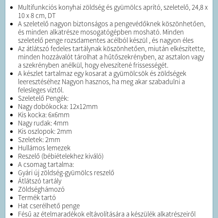
Multifunkciós konyhai zöldség és gyümölcs aprító, szeletelő, 24,8 x
10 x 8 cm, DT
A szeletelő nagyon biztonságos a pengevédőknek köszönhetően,
és minden alkatrésze mosogatógépben mosható. Minden
szeletelő penge rozsdamentes acélból készül , és nagyon éles
Az átlátszó fedeles tartálynak köszönhetően, miután elkészítette,
minden hozzávalót tárolhat a hűtőszekrényben, az asztalon vagy
a szekrényben anélkül, hogy elveszítené frissességét.
A készlet tartalmaz egy kosarat a gyümölcsök és zöldségek
leeresztéséhez Nagyon hasznos, ha meg akar szabadulni a
felesleges víztől.
Szeletelő Pengék:
Nagy dobókocka: 12x12mm
Kis kocka: 6x6mm
Nagy rudak: 4mm
Kis oszlopok: 2mm
Szeletek: 2mm
Hullámos lemezek
Reszelő (bébiételekhez kiváló)
A csomag tartalma:
Gyári új zöldség-gyümölcs reszelő
Átlátszó tartály
Zöldséghámozó
Termék tartó
Hat cserélhető penge
Fésű az ételmaradékok eltávolítására a készülék alkatrészeiről