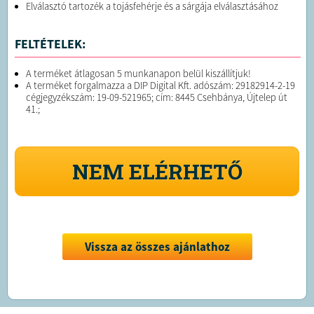
Elválasztó tartozék a tojásfehérje és a sárgája elválasztásához
FELTÉTELEK:
A terméket átlagosan 5 munkanapon belül kiszállítjuk!
A terméket forgalmazza a DIP Digital Kft. adószám: 29182914-2-19
cégjegyzékszám: 19-09-521965; cím: 8445 Csehbánya, Újtelep út
41.;
NEM ELÉRHETŐ
Vissza az összes ajánlathoz