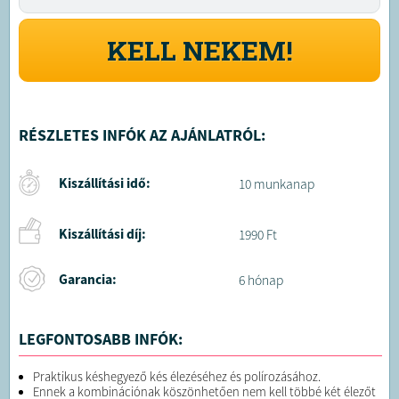
KELL NEKEM!
RÉSZLETES INFÓK AZ AJÁNLATRÓL:
Kiszállítási idő:
10 munkanap
Kiszállítási díj:
1990 Ft
Garancia:
6 hónap
LEGFONTOSABB INFÓK:
Praktikus késhegyező kés élezéséhez és polírozásához.
Ennek a kombinációnak köszönhetően nem kell többé két élezőt