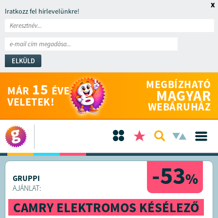
x
Iratkozz fel hírlevelünkre!
ELKÜLD
MEGBÍZHATÓ
15
MÁR
ÉVE
MAGYAR
VELETEK!
WEBÁRUHÁZ
-53
%
GRUPPI
AJÁNLAT:
CAMRY ELEKTROMOS KÉSÉLEZŐ