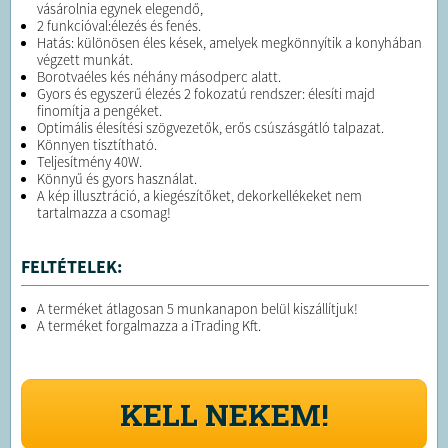
vásárolnia egynek elegendő,
2 funkcióval:élezés és fenés.
Hatás: különösen éles kések, amelyek megkönnyítik a konyhában
végzett munkát.
Borotvaéles kés néhány másodperc alatt.
Gyors és egyszerű élezés 2 fokozatú rendszer: élesíti majd
finomítja a pengéket.
Optimális élesítési szögvezetők, erős csúszásgátló talpazat.
Könnyen tisztítható.
Teljesítmény 40W.
Könnyű és gyors használat.
A kép illusztráció, a kiegészítőket, dekorkellékeket nem
tartalmazza a csomag!
FELTÉTELEK:
A terméket átlagosan 5 munkanapon belül kiszállítjuk!
A terméket forgalmazza a iTrading Kft.
KELL NEKEM!