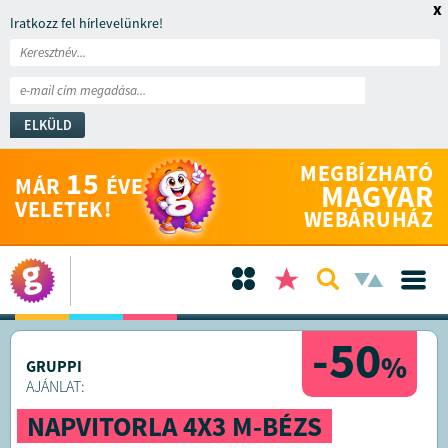
x
Iratkozz fel hírlevelünkre!
ELKÜLD
MEGBÍZHATÓ
15
MÁR
ÉVE
MAGYAR
VELETEK!
WEBÁRUHÁZ
-50
%
GRUPPI
AJÁNLAT:
NAPVITORLA 4X3 M-BÉZS