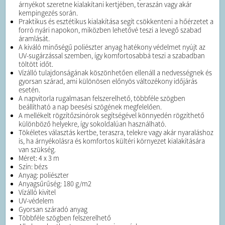
árnyékot szeretne kialakítani kertjében, teraszán vagy akár
kempingezés során.
Praktikus és esztétikus kialakítása segít csökkenteni a hőérzetet a
forró nyári napokon, miközben lehetővé teszi a levegő szabad
áramlását.
A kiváló minőségű poliészter anyag hatékony védelmet nyújt az
UV-sugárzással szemben, így komfortosabbá teszi a szabadban
töltött időt.
Vízálló tulajdonságának köszönhetően ellenáll a nedvességnek és
gyorsan szárad, ami különösen előnyös változékony időjárás
esetén.
A napvitorla rugalmasan felszerelhető, többféle szögben
beállítható a nap beesési szögének megfelelően.
A mellékelt rögzítőzsinórok segítségével könnyedén rögzíthető
különböző helyekre, így sokoldalúan használható.
Tökéletes választás kertbe, teraszra, telekre vagy akár nyaraláshoz
is, ha árnyékolásra és komfortos kültéri környezet kialakítására
van szükség.
Méret: 4 x 3 m
Szín: bézs
Anyag: poliészter
Anyagsűrűség: 180 g/m2
Vízálló kivitel
UV-védelem
Gyorsan száradó anyag
Többféle szögben felszerelhető