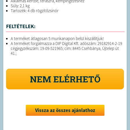
Alkalmas kertbe, teraszra, kempingezéshez
Súly: 2,1 kg
Tartozék: 4 db rögzítőzsinór
FELTÉTELEK:
A terméket átlagosan 5 munkanapon belül kiszállítjuk!
A terméket forgalmazza a DIP Digital Kft. adószám: 29182914-2-19
cégjegyzékszám: 19-09-521965; cím: 8445 Csehbánya, Újtelep út
41.;
NEM ELÉRHETŐ
Vissza az összes ajánlathoz