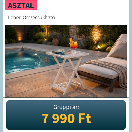
ASZTAL
Fehér, Összecsukható
Gruppi ár:
7 990
Ft