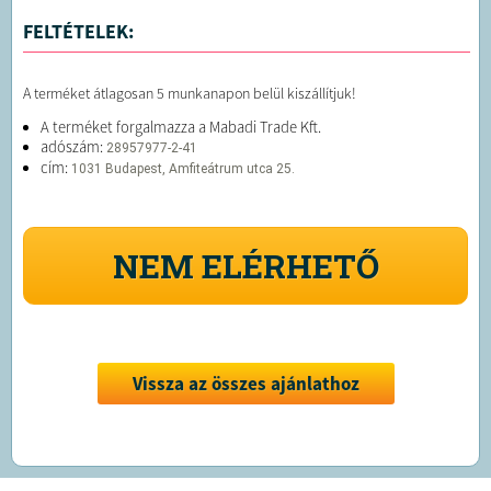
FELTÉTELEK:
A terméket átlagosan 5 munkanapon belül kiszállítjuk!
A terméket forgalmazza a Mabadi Trade Kft.
adószám:
28957977-2-41
cím:
1031 Budapest, Amfiteátrum utca 25.
NEM ELÉRHETŐ
Vissza az összes ajánlathoz