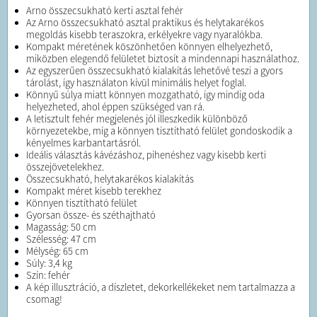
Arno összecsukható kerti asztal fehér
Az Arno összecsukható asztal praktikus és helytakarékos
megoldás kisebb teraszokra, erkélyekre vagy nyaralókba.
Kompakt méretének köszönhetően könnyen elhelyezhető,
miközben elegendő felületet biztosít a mindennapi használathoz.
Az egyszerűen összecsukható kialakítás lehetővé teszi a gyors
tárolást, így használaton kívül minimális helyet foglal.
Könnyű súlya miatt könnyen mozgatható, így mindig oda
helyezheted, ahol éppen szükséged van rá.
A letisztult fehér megjelenés jól illeszkedik különböző
környezetekbe, míg a könnyen tisztítható felület gondoskodik a
kényelmes karbantartásról.
Ideális választás kávézáshoz, pihenéshez vagy kisebb kerti
összejövetelekhez.
Összecsukható, helytakarékos kialakítás
Kompakt méret kisebb terekhez
Könnyen tisztítható felület
Gyorsan össze- és széthajtható
Magasság: 50 cm
Szélesség: 47 cm
Mélység: 65 cm
Súly: 3,4 kg
Szín: fehér
A kép illusztráció, a díszletet, dekorkellékeket nem tartalmazza a
csomag!