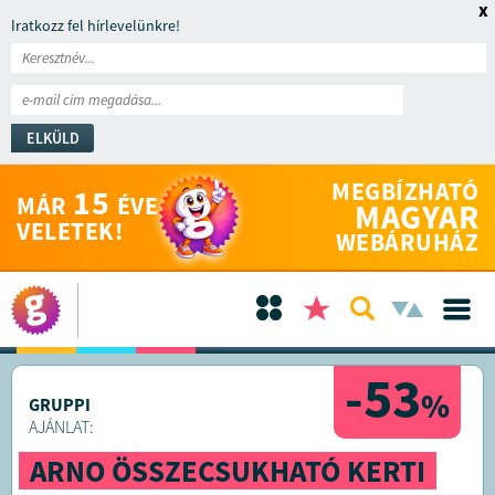
x
Iratkozz fel hírlevelünkre!
ELKÜLD
MEGBÍZHATÓ
15
MÁR
ÉVE
MAGYAR
VELETEK!
WEBÁRUHÁZ
-53
%
GRUPPI
AJÁNLAT:
ARNO ÖSSZECSUKHATÓ KERTI