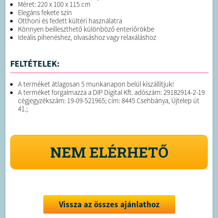
Méret: 220 x 100 x 115 cm
Elegáns fekete szín
Otthoni és fedett kültéri használatra
Könnyen beilleszthető különböző enteriőrökbe
Ideális pihenéshez, olvasáshoz vagy relaxáláshoz
FELTÉTELEK:
A terméket átlagosan 5 munkanapon belül kiszállítjuk!
A terméket forgalmazza a DIP Digital Kft. adószám: 29182914-2-19
cégjegyzékszám: 19-09-521965; cím: 8445 Csehbánya, Újtelep út
41.;
NEM ELÉRHETŐ
Vissza az összes ajánlathoz