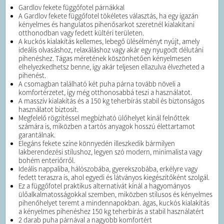
Gardlov fekete függőfotel párnákkal
A Gardlov fekete függőfotel tökéletes választás, ha egy igazán
kényelmes és hangulatos pihenősarkot szeretnél kialakítani
otthonodban vagy fedett kültéri területen.
A kuckós kialakítás kellemes, lebegő ülésélményt nyújt, amely
ideális olvasáshoz, relaxáláshoz vagy akár egy nyugodt délutáni
pihenéshez. Tágas méretének köszönhetően kényelmesen
elhelyezkedhetsz benne, így akár teljesen ellazulva élvezheted a
pihenést.
A csomagban található két puha párna tovább növeli a
komfortérzetet, így még otthonosabbá teszi a használatot.
A masszív kialakítás és a 150 kg teherbírás stabil és biztonságos
használatot biztosít.
Megfelelő rögzítéssel megbízható ülőhelyet kínál felnőttek
számára is, miközben a tartós anyagok hosszú élettartamot
garantálnak.
Elegáns fekete színe könnyedén illeszkedik bármilyen
lakberendezési stílushoz, legyen szó modern, minimalista vagy
bohém enteriőrről.
Ideális nappaliba, hálószobába, gyerekszobába, erkélyre vagy
fedett teraszra is, ahol egyedi és látványos kiegészítőként szolgál.
Ez a függőfotel praktikus alternatívát kínál a hagyományos
ülőalkalmatosságokkal szemben, miközben stílusos és kényelmes
pihenőhelyet teremt a mindennapokban. ágas, kuckós kialakítás
a kényelmes pihenéshez 150 kg teherbírás a stabil használatért
2 darab puha párnával a nagyobb komfortért