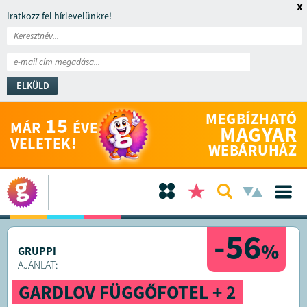
x
Iratkozz fel hírlevelünkre!
ELKÜLD
MEGBÍZHATÓ
15
MÁR
ÉVE
MAGYAR
VELETEK!
WEBÁRUHÁZ
-56
%
GRUPPI
AJÁNLAT:
GARDLOV FÜGGŐFOTEL + 2