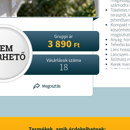
magasságán
számodra l
Tökéletes 
teraszról, 
pihenősaro
Kompakt mé
köszönhető
megbízhat
Gruppi ár
Anyag: hor
3 890
Ft
Teherbírás
Lánc hossz
Láncszem 
Állítható
Vásárlások száma
18
Kerek men
2 db karab
Rögzítőcs
Kompakt c
Függőszéke
Megosztás
FELTÉTELE
A terméket
A terméket
29182914-2
8445 Csehb
Termékek, amik érdekelhetnek: