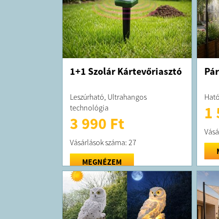
1+1 Szolár Kártevőriasztó
Pár
Leszúrható, Ultrahangos
Ható
technológia
1 
3 990 Ft
Vásá
Vásárlások száma: 27
MEGNÉZEM