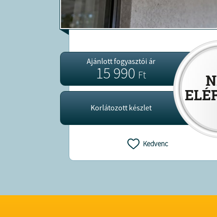
Ajánlott fogyasztói ár
15 990
Ft
Korlátozott készlet
Kedvenc