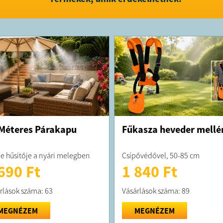
Méteres Párakapu
Fűkasza heveder mellé
je hűsítője a nyári melegben
Csípővédővel, 50-85 cm
690 Ft
1 840 Ft
rlások száma: 63
Vásárlások száma: 89
MEGNÉZEM
MEGNÉZEM