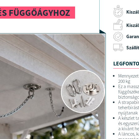
ÉS FÜGGŐÁGYHOZ
Kiszál
Kiszáll
Garan
Szállí
LEGFONTO
Mennyezeti
200 kg
Ez a massz
függőszék
biztonságo
A strapabí
teherbírás
nyújtanak 
A készlet 
és egyszer
a kívánt he
A láncos, k