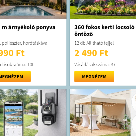
 m árnyékoló ponyva
360 fokos kerti locsoló
öntöző
, poliészter, hordtáskával
12 db Állítható fejjel
990 Ft
2 490 Ft
rlások száma: 100
Vásárlások száma: 37
MEGNÉZEM
MEGNÉZEM