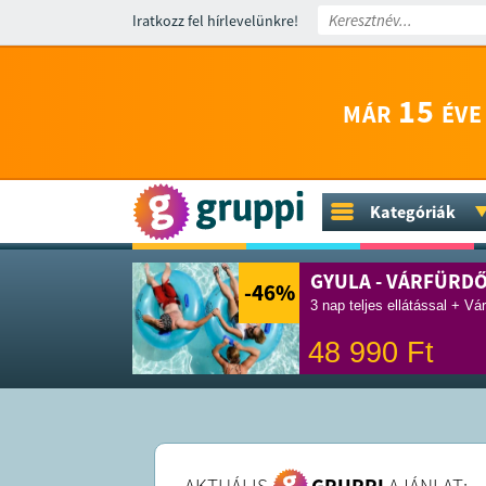
Iratkozz fel hírlevelünkre!
15
MÁR
ÉVE
Kategóriák
GYULA - VÁRFÜRD
-46
%
3 nap teljes ellátással + Vá
48 990
Ft