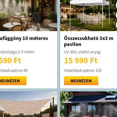
afüggöny 10 méteres
Összecsukható 3x3 m
pavilon
távolsága 2-3 méter
UV-álló, vízálló anyag
590 Ft
15 990 Ft
rlások száma: 89
Vásárlások száma: 100
MEGNÉZEM
MEGNÉZEM