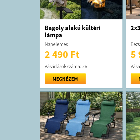
Bagoly alakú kültéri
2x3
lámpa
Napelemes
Bézs
2 490 Ft
5 
Vásárlások száma: 26
Vásá
MEGNÉZEM