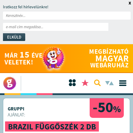
x
Iratkozz fel hírlevelünkre!
ELKÜLD
MEGBÍZHATÓ
15
MÁR
ÉVE
MAGYAR
VELETEK!
WEBÁRUHÁZ
-50
%
GRUPPI
AJÁNLAT:
BRAZIL FÜGGŐSZÉK 2 DB