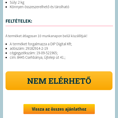
Súly: 2 kg
Könnyen összeszerelhető és tárolható
FELTÉTELEK:
A terméket átlagosan 10 munkanapon belül kiszállítjuk!
A terméket forgalmazza a DIP Digital Kft;
adószám: 29182914-2-19
cégjegyzékszám: 19-09-521965;
cím: 8445 Csehbánya, Újtelep út 41.;
NEM ELÉRHETŐ
Vissza az összes ajánlathoz