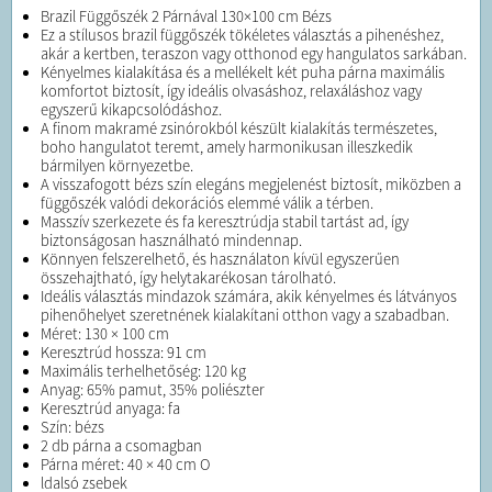
Brazil Függőszék 2 Párnával 130×100 cm Bézs
Ez a stílusos brazil függőszék tökéletes választás a pihenéshez,
akár a kertben, teraszon vagy otthonod egy hangulatos sarkában.
Kényelmes kialakítása és a mellékelt két puha párna maximális
komfortot biztosít, így ideális olvasáshoz, relaxáláshoz vagy
egyszerű kikapcsolódáshoz.
A finom makramé zsinórokból készült kialakítás természetes,
boho hangulatot teremt, amely harmonikusan illeszkedik
bármilyen környezetbe.
A visszafogott bézs szín elegáns megjelenést biztosít, miközben a
függőszék valódi dekorációs elemmé válik a térben.
Masszív szerkezete és fa keresztrúdja stabil tartást ad, így
biztonságosan használható mindennap.
Könnyen felszerelhető, és használaton kívül egyszerűen
összehajtható, így helytakarékosan tárolható.
Ideális választás mindazok számára, akik kényelmes és látványos
pihenőhelyet szeretnének kialakítani otthon vagy a szabadban.
Méret: 130 × 100 cm
Keresztrúd hossza: 91 cm
Maximális terhelhetőség: 120 kg
Anyag: 65% pamut, 35% poliészter
Keresztrúd anyaga: fa
Szín: bézs
2 db párna a csomagban
Párna méret: 40 × 40 cm O
ldalsó zsebek