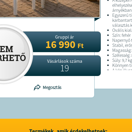
A középen 
elhelyezésé
árnyékban 
Egyszerű t
karbantart
választás 
Ovális kial
Szín: fehér
Gruppi ár
Napernyő t
16 990
Ft
Stabil, erő
Magasság:
Szélesség:
Súly: 9,7 k
Vásárlások száma
19
Könnyen tis
A kép illus
tartalmaz
Megosztás
FELTÉTELE
A terméket át
A terméket
adószám:
cím:
1031 B
Termékek, amik érdekelhetnek: