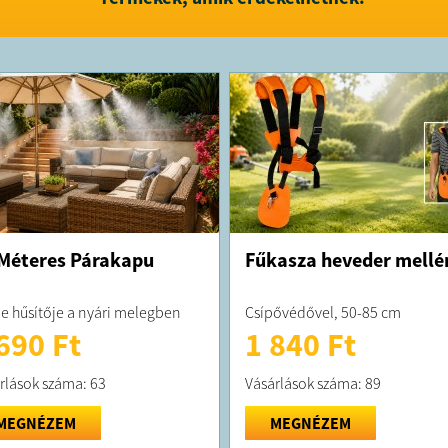
Méteres Párakapu
Fűkasza heveder mellé
je hűsítője a nyári melegben
Csípővédővel, 50-85 cm
690 Ft
1 840 Ft
rlások száma: 63
Vásárlások száma: 89
MEGNÉZEM
MEGNÉZEM