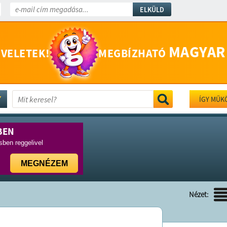
ELKÜLD
MAGYAR
 VELETEK!
MEGBÍZHATÓ
ÍGY MŰK
BEN
ben reggelivel
MEGNÉZEM
Nézet: