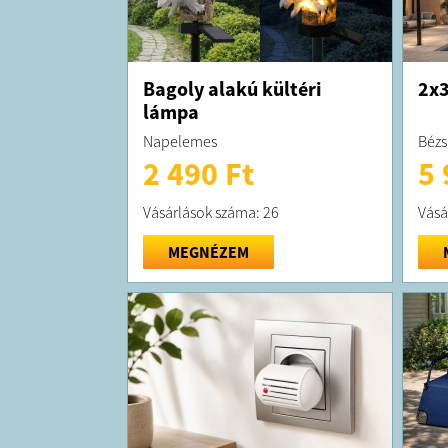
Bagoly alakú kültéri
2x3
lámpa
Napelemes
Bézs
2 490 Ft
5 
Vásárlások száma: 26
Vásá
MEGNÉZEM