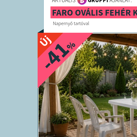
AKTUÁLIS
GRUPPI
AJÁNLAT:
FARO OVÁLIS FEHÉR 
Napernyő tartóval
Új
-41
%