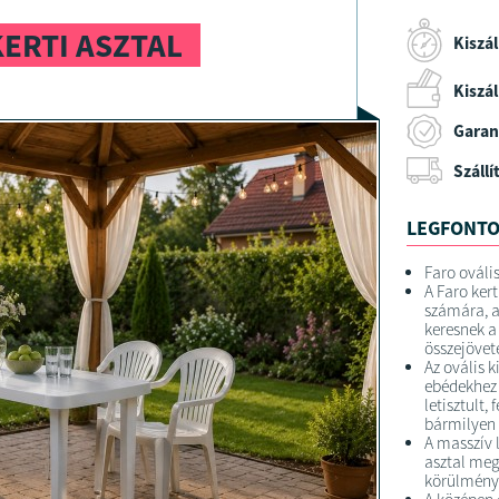
KERTI ASZTAL
Kiszál
Kiszáll
Garan
Szállí
LEGFONTO
Faro ovális
A Faro kert
számára, a
keresnek a
összejövet
Az ovális k
ebédekhez 
letisztult,
bármilyen 
A masszív l
asztal me
körülménye