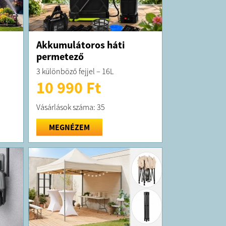
Akkumulátoros háti
permetező
3 különböző fejjel – 16L
10 990 Ft
Vásárlások száma: 35
MEGNÉZEM