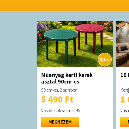
Műanyag kerti kerek
10 
asztal 90cm-es
90 cm-es, 2 színben
Kert
5 490 Ft
1 
Vásárlások száma: 95
Vásá
MEGNÉZEM