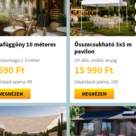
afüggöny 10 méteres
Összecsukható 3x3 m
pavilon
távolsága 2-3 méter
UV-álló, vízálló anyag
590 Ft
15 990 Ft
rlások száma: 89
Vásárlások száma: 100
MEGNÉZEM
MEGNÉZEM