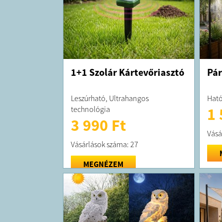
1+1 Szolár Kártevőriasztó
Pár
Leszúrható, Ultrahangos
Ható
technológia
1 
3 990 Ft
Vásá
Vásárlások száma: 27
MEGNÉZEM