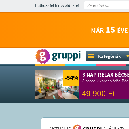
Iratkozz fel hírlevelünkre!
15
MÁR
ÉVE
Kategóriák
3 NAP RELAX BÉCS
-54
%
3 napos kikapcsolódás Bécs
49 900
Ft