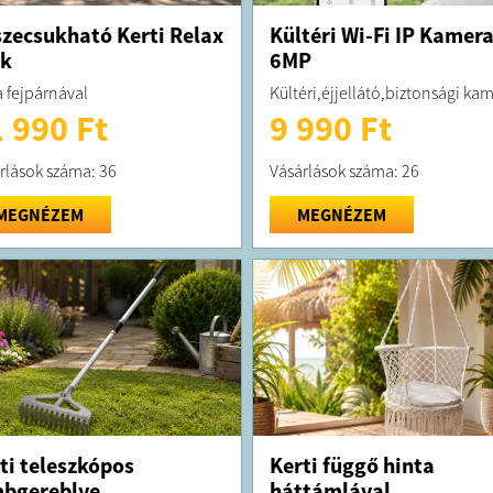
zecsukható Kerti Relax
Kültéri Wi-Fi IP Kamer
ék
6MP
 fejpárnával
Kültéri,éjjellátó,biztonsági ka
 990 Ft
9 990 Ft
rlások száma: 36
Vásárlások száma: 26
MEGNÉZEM
MEGNÉZEM
ti teleszkópos
Kerti függő hinta
bgereblye
háttámlával