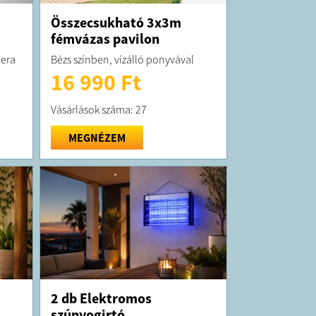
a
Összecsukható 3x3m
fémvázas pavilon
mera
Bézs színben, vízálló ponyvával
16 990 Ft
Vásárlások száma: 27
MEGNÉZEM
2 db Elektromos
szúnyogirtó