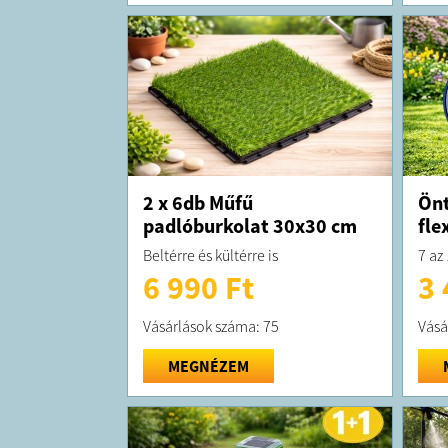
2 x 6db Műfű
Önt
padlóburkolat 30x30 cm
fle
Beltérre és kültérre is
7 az
6 990 Ft
3 
Vásárlások száma: 75
Vásá
MEGNÉZEM