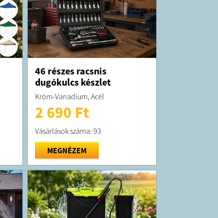
46 részes racsnis
dugókulcs készlet
Króm-Vanadium, Acél
2 690 Ft
Vásárlások száma: 93
MEGNÉZEM