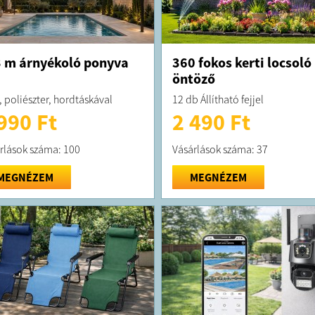
 m árnyékoló ponyva
360 fokos kerti locsoló
öntöző
, poliészter, hordtáskával
12 db Állítható fejjel
990 Ft
2 490 Ft
rlások száma: 100
Vásárlások száma: 37
MEGNÉZEM
MEGNÉZEM