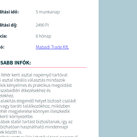
lítási idő:
5 munkanap
ítási díj:
2490 Ft
cia:
6 hónap
tó:
Mabadi Trade Kft.
SABB INFÓK:
 fehér kerti asztal napernyő tartóval
i asztal ideális választás mindazok
kik kényelmes és praktikus megoldást
 szabadtéri étkezésekhez és
elekhez.
ialakítás elegendő helyet biztosít családi
vagy baráti találkozókhoz, miközben
 fehér megjelenése könnyen illeszkedik
kerti környezetbe.
ábak stabil tartást biztosítanak, így az
gbízhatóan használható mindennapi
k között is.