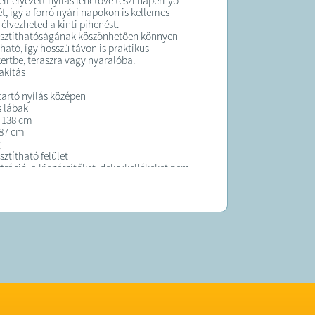
elhelyezett nyílás lehetővé teszi napernyő
t, így a forró nyári napokon is kellemes
élvezheted a kinti pihenést.
isztíthatóságának köszönhetően könnyen
ható, így hosszú távon is praktikus
kertbe, teraszra vagy nyaralóba.
akítás
artó nyílás középen
s lábak
 138 cm
 87 cm
g
ztítható felület
ztráció, a kiegészítőket, dekorkellékeket nem
za a csomag!
K:
lagosan 5 munkanapon belül kiszállítjuk!
 forgalmazza a Mabadi Trade Kft.
28957977-2-41
udapest, Amfiteátrum utca 25.