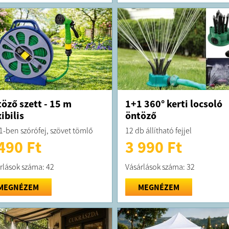
öző szett - 15 m
1+1 360° kerti locsoló
xibilis
öntöző
 1-ben szórófej, szövet tömlő
12 db állítható fejjel
490 Ft
3 990 Ft
rlások száma: 42
Vásárlások száma: 32
MEGNÉZEM
MEGNÉZEM