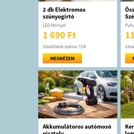
2 db Elektromos
Öss
szúnyogirtó
Sz
LED fénnyel
Puha
1 690 Ft
11
Vásárlások száma: 154
Vásá
MEGNÉZEM
Akkumulátoros autómosó
Ker
pisztoly
lom