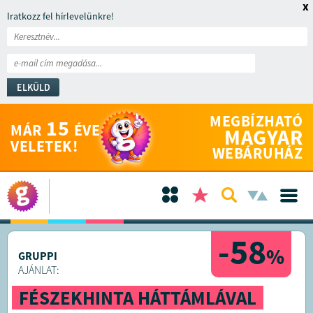
x
Iratkozz fel hírlevelünkre!
ELKÜLD
MEGBÍZHATÓ
15
MÁR
ÉVE
MAGYAR
VELETEK!
WEBÁRUHÁZ
-58
%
GRUPPI
AJÁNLAT:
FÉSZEKHINTA HÁTTÁMLÁVAL