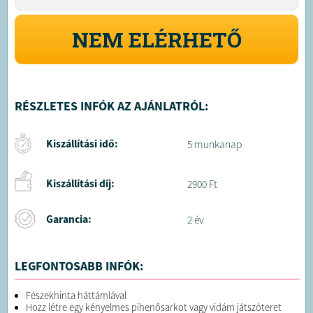
NEM ELÉRHETŐ
RÉSZLETES INFÓK AZ AJÁNLATRÓL:
Kiszállítási idő:
5 munkanap
Kiszállítási díj:
2900 Ft
Garancia:
2 év
LEGFONTOSABB INFÓK:
Fészekhinta háttámlával
Hozz létre egy kényelmes pihenősarkot vagy vidám játszóteret