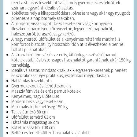
ezzel a stílusos fészekhintával, amely gyermekek és felnőttek
számára egyaránt ideális választás.
Tökéletes hely a kikapcsolódásra, olvasásra vagy akár egy nyugodt
pihenésre a nap bármely szakában.
A modern, visszafogott bézs-fekete színvilág könnyedén
illeszkedik bármilyen környezetbe, legyen szó nappaliról,
hálószobáról, teraszról vagy kertről.
A nagy méretű ülőfelület és a kényelmes háttámla maximális
komfortot biztosít, így hosszabb időn át is élvezheted a benne
töltött pillanatokat.
A strapabíró fém váz és az erős, különleges szövésű pamut
kötelek stabil és biztonságos használatot garantálnak, akár 150 kg
terhelésig.
Ideális választás mindazoknak, akik egyszerre keresnek pihenést
és szórakozást egy praktikus, esztétikus megoldásban.
Háttámlás fészekhinta
Gyermekeknek és felnőtteknek is
Masszív fém váz és erős pamut kötelek
Kényelmes, nagy ülőfelület
Modern bézs vagy fekete szín
Maximális terhelhetőség 150 kg
Teljes átmérő 80 cm
Ülőfelület átmérő 63 cm
Háttámla magasság 38 cm
Kötél hossza kb. 108 cm
Beltéri és fedett kültéri használatra ajánlott