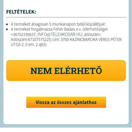
FELTÉTELEK:
A terméket átlagosan 5 munkanapon belül kiszállítjuk!
A terméket forgalmazza Fehér Balázs e.v. (elérhetőségei:
INFO@TELEAKOSAR.HU
+36702190637,
; adószám:
Adószám:67107575225; cím: 3700 KAZINCBARCIKA VERES PÉTER
UTCA 2. 0 em. 2 ajtó)
NEM ELÉRHETŐ
Vissza az összes ajánlathoz