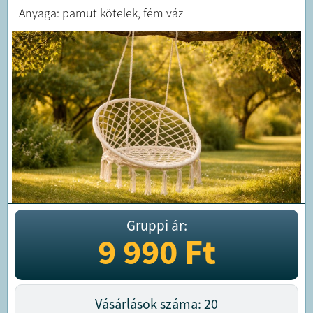
Anyaga: pamut kötelek, fém váz
Gruppi ár:
9 990
Ft
Vásárlások száma: 20