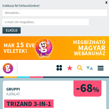
x
Iratkozz fel hírlevelünkre!
ELKÜLD
MEGBÍZHATÓ
15
MÁR
ÉVE
MAGYAR
VELETEK!
WEBÁRUHÁZ
-68
%
GRUPPI
AJÁNLAT:
TRIZAND 3-IN-1