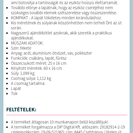
ami biztosítja a tartósságát és az eszköz hosszú élettartamát.
További előnye a lapátnak, hogy az eszköz cseréjéhez nem
szükséges további elemek szétszerelése vagy összeszerelése.
KOMPAKT - A lapát tökéletes minden kiránduláshoz.
Kis méretének és súlyának köszönhetően nem terheli Önt az út
során.
Nagyszerű ajándékötlet azoknak, akik szeretik a praktikus
ajándékokat.
MŰSZAKI ADATOK:
Szín: fekete
Anyag: acél, alumínium ötvözet, vas, poliészter
Funkciók: csákány, lapát, fűrész
Összecsukott méret: 25 x 16 cm
Kinyitott méretek: 60 x 16 cm
Súly: 1,099 kg
Csomag súlya: 1,112 kg
A csomag tartalma:
Lapát
Tok
FELTÉTELEK:
A terméket átlagosan 10 munkanapon belül kiszállítjuk!
A terméket forgalmazza a DIP Digital Kft. adószám: 29182914-2-19
cégjegyzékszám: 19-09-521965; cím: 8445 Csehbánya, Újtelep út