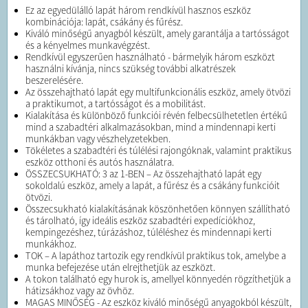
Ez az egyedülálló lapát három rendkívül hasznos eszköz
kombinációja: lapát, csákány és fűrész.
Kiváló minőségű anyagból készült, amely garantálja a tartósságot
és a kényelmes munkavégzést.
Rendkívül egyszerűen használható - bármelyik három eszközt
használni kívánja, nincs szükség további alkatrészek
beszerelésére.
Az összehajtható lapát egy multifunkcionális eszköz, amely ötvözi
a praktikumot, a tartósságot és a mobilitást.
Kialakítása és különböző funkciói révén felbecsülhetetlen értékű
mind a szabadtéri alkalmazásokban, mind a mindennapi kerti
munkákban vagy vészhelyzetekben.
Tökéletes a szabadtéri és túlélési rajongóknak, valamint praktikus
eszköz otthoni és autós használatra.
ÖSSZECSUKHATÓ: 3 az 1-BEN – Az összehajtható lapát egy
sokoldalú eszköz, amely a lapát, a fűrész és a csákány funkcióit
ötvözi.
Összecsukható kialakításának köszönhetően könnyen szállítható
és tárolható, így ideális eszköz szabadtéri expedíciókhoz,
kempingezéshez, túrázáshoz, túléléshez és mindennapi kerti
munkákhoz.
TOK – A lapáthoz tartozik egy rendkívül praktikus tok, amelybe a
munka befejezése után elrejthetjük az eszközt.
A tokon található egy hurok is, amellyel könnyedén rögzíthetjük a
hátizsákhoz vagy az övhöz.
MAGAS MINŐSÉG - Az eszköz kiváló minőségű anyagokból készült,