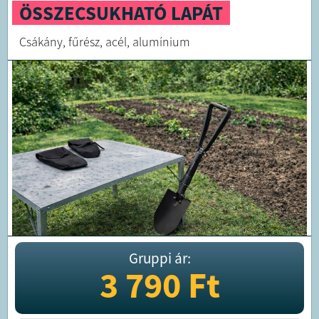
ÖSSZECSUKHATÓ LAPÁT
Csákány, fűrész, acél, alumínium
Gruppi ár:
3 790
Ft