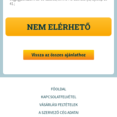
41.;
NEM ELÉRHETŐ
Vissza az összes ajánlathoz
FŐOLDAL
KAPCSOLATFELVÉTEL
VÁSÁRLÁSI FELTÉTELEK
A SZERVEZŐ CÉG ADATAI