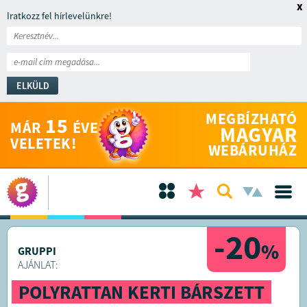
x
Iratkozz fel hírlevelünkre!
ELKÜLD
MEGBÍZHATÓ
15
MÁR
ÉVE
MAGYAR
VELETEK!
WEBÁRUHÁZ
-20
%
GRUPPI
AJÁNLAT:
POLYRATTAN KERTI BÁRSZETT