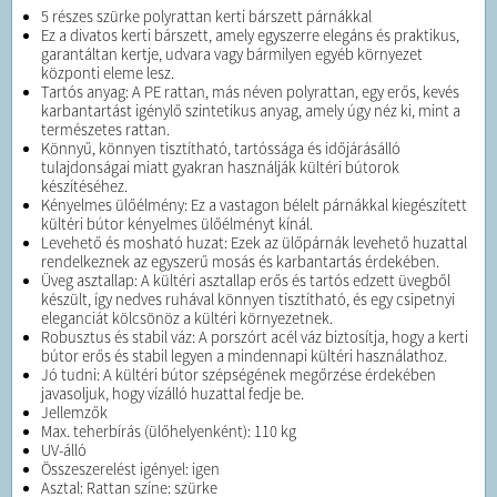
5 részes szürke polyrattan kerti bárszett párnákkal
Ez a divatos kerti bárszett, amely egyszerre elegáns és praktikus,
garantáltan kertje, udvara vagy bármilyen egyéb környezet
központi eleme lesz.
Tartós anyag: A PE rattan, más néven polyrattan, egy erős, kevés
karbantartást igénylő szintetikus anyag, amely úgy néz ki, mint a
természetes rattan.
Könnyű, könnyen tisztítható, tartóssága és időjárásálló
tulajdonságai miatt gyakran használják kültéri bútorok
készítéséhez.
Kényelmes ülőélmény: Ez a vastagon bélelt párnákkal kiegészített
kültéri bútor kényelmes ülőélményt kínál.
Levehető és mosható huzat: Ezek az ülőpárnák levehető huzattal
rendelkeznek az egyszerű mosás és karbantartás érdekében.
Üveg asztallap: A kültéri asztallap erős és tartós edzett üvegből
készült, így nedves ruhával könnyen tisztítható, és egy csipetnyi
eleganciát kölcsönöz a kültéri környezetnek.
Robusztus és stabil váz: A porszórt acél váz biztosítja, hogy a kerti
bútor erős és stabil legyen a mindennapi kültéri használathoz.
Jó tudni: A kültéri bútor szépségének megőrzése érdekében
javasoljuk, hogy vízálló huzattal fedje be.
Jellemzők
Max. teherbírás (ülőhelyenként): 110 kg
UV-álló
Összeszerelést igényel: igen
Asztal: Rattan színe: szürke