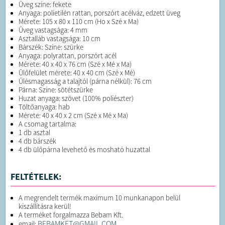
Üveg színe: fekete
Anyaga: polietilén rattan, porszórt acélváz, edzett üveg
Mérete: 105 x 80 x 110 cm (Ho x Szé x Ma)
Üveg vastagsága: 4 mm
Asztalláb vastagsága: 10 cm
Bárszék: Színe: szürke
Anyaga: polyrattan, porszórt acél
Mérete: 40 x 40 x 76 cm (Szé x Mé x Ma)
Ülőfelület mérete: 40 x 40 cm (Szé x Mé)
Ülésmagasság a talajtól (párna nélkül): 76 cm
Párna: Színe: sötétszürke
Huzat anyaga: szövet (100% poliészter)
Töltőanyaga: hab
Mérete: 40 x 40 x 2 cm (Szé x Mé x Ma)
A csomag tartalma:
1 db asztal
4 db bárszék
4 db ülőpárna levehető és mosható huzattal
FELTÉTELEK:
A megrendelt termék maximum 10 munkanapon belül
kiszállításra kerül!
A terméket forgalmazza Bebam Kft.
BEBAMKFT@GMAIL.COM
email: