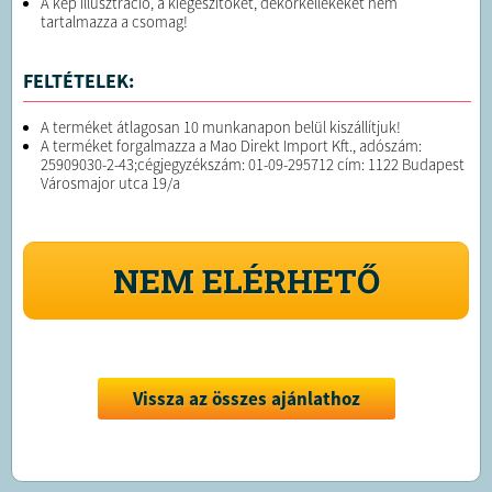
A kép illusztráció, a kiegészítőket, dekorkellékeket nem
tartalmazza a csomag!
FELTÉTELEK:
A terméket átlagosan 10 munkanapon belül kiszállítjuk!
A terméket forgalmazza a Mao Direkt Import Kft., adószám:
25909030-2-43;cégjegyzékszám: 01-09-295712 cím: 1122 Budapest
Városmajor utca 19/a
NEM ELÉRHETŐ
Vissza az összes ajánlathoz