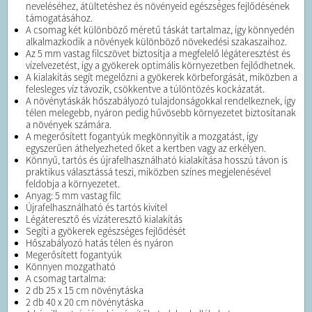
neveléséhez, átültetéshez és növényeid egészséges fejlődésének
támogatásához.
A csomag két különböző méretű táskát tartalmaz, így könnyedén
alkalmazkodik a növények különböző növekedési szakaszaihoz.
Az 5 mm vastag filcszövet biztosítja a megfelelő légáteresztést és
vízelvezetést, így a gyökerek optimális környezetben fejlődhetnek.
A kialakítás segít megelőzni a gyökerek körbeforgását, miközben a
felesleges víz távozik, csökkentve a túlöntözés kockázatát.
A növénytáskák hőszabályozó tulajdonságokkal rendelkeznek, így
télen melegebb, nyáron pedig hűvösebb környezetet biztosítanak
a növények számára.
A megerősített fogantyúk megkönnyítik a mozgatást, így
egyszerűen áthelyezheted őket a kertben vagy az erkélyen.
Könnyű, tartós és újrafelhasználható kialakítása hosszú távon is
praktikus választássá teszi, miközben színes megjelenésével
feldobja a környezetet.
Anyag: 5 mm vastag filc
Újrafelhasználható és tartós kivitel
Légáteresztő és vízáteresztő kialakítás
Segíti a gyökerek egészséges fejlődését
Hőszabályozó hatás télen és nyáron
Megerősített fogantyúk
Könnyen mozgatható
A csomag tartalma:
2 db 25 x 15 cm növénytáska
2 db 40 x 20 cm növénytáska