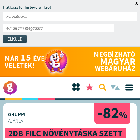
x
Iratkozz fel hírlevelünkre!
ELKÜLD
MEGBÍZHATÓ
15
MÁR
ÉVE
MAGYAR
VELETEK!
WEBÁRUHÁZ
-82
%
GRUPPI
AJÁNLAT:
2DB FILC NÖVÉNYTÁSKA SZETT