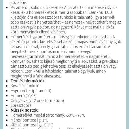
közelébe.
Páramérő – sokoldalú készülék A páratartalom mérésén kívül a
készülék a hőmérsékletet is méri a szobában. Ezenkívül LCD
kijelzőjén óra és ébresztőóra funkció is található. Így a termék
több eszközt is helyettesíthet – ez nemcsak helyet takarít meg az
asztalon vagy a polcon, de nagyszerű kényelmet nyújt a lakás
körülményeinek ellenőrzésében.
Hőmérő és hygrométer – minőség és funkcionalitás egyben A
készülék gondos kivitelezéssel készült, magas minőségű anyagok
felhasználásával, amely garantálja a hosszú élettartamot. A
beépített mérők pontosan mérik mind a levegő
nedvességtartalmát, mind a hőmérsékletet. A nagyméretű,
könnyen olvasható kijelző megkönnyíti a leolvasást, a praktikus
támasztóláb pedig lehetővé teszi az elhelyezését asztalon vagy
polcon. Ezen kívül a hátoldalon található egy lyuk, amely
megkönnyíti a falra akasztást.
Termékinformációk:
Készülék funkciói:
Hygrométer (páramérő)
Hőmérő (°C/°F)
Óra (24 vagy 12 órás formátum)
Ébresztőóra
Műszaki adatok:
Hőmérséklet mérési tartomány: -50°C - 70°C
Mérési pontosság: 1°C
Kijelző pontossága: 0,1°C