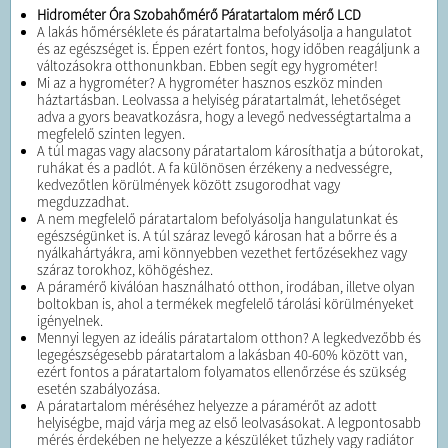
Hidrométer Óra Szobahőmérő Páratartalom mérő LCD
A lakás hőmérséklete és páratartalma befolyásolja a hangulatot
és az egészséget is. Éppen ezért fontos, hogy időben reagáljunk a
változásokra otthonunkban. Ebben segít egy hygrométer!
Mi az a hygrométer? A hygrométer hasznos eszköz minden
háztartásban. Leolvassa a helyiség páratartalmát, lehetőséget
adva a gyors beavatkozásra, hogy a levegő nedvességtartalma a
megfelelő szinten legyen.
A túl magas vagy alacsony páratartalom károsíthatja a bútorokat,
ruhákat és a padlót. A fa különösen érzékeny a nedvességre,
kedvezőtlen körülmények között zsugorodhat vagy
megduzzadhat.
A nem megfelelő páratartalom befolyásolja hangulatunkat és
egészségünket is. A túl száraz levegő károsan hat a bőrre és a
nyálkahártyákra, ami könnyebben vezethet fertőzésekhez vagy
száraz torokhoz, köhögéshez.
A páramérő kiválóan használható otthon, irodában, illetve olyan
boltokban is, ahol a termékek megfelelő tárolási körülményeket
igényelnek.
Mennyi legyen az ideális páratartalom otthon? A legkedvezőbb és
legegészségesebb páratartalom a lakásban 40-60% között van,
ezért fontos a páratartalom folyamatos ellenőrzése és szükség
esetén szabályozása.
A páratartalom méréséhez helyezze a páramérőt az adott
helyiségbe, majd várja meg az első leolvasásokat. A legpontosabb
mérés érdekében ne helyezze a készüléket tűzhely vagy radiátor