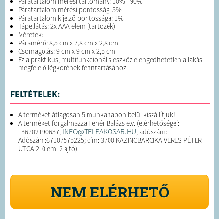
Páratartalom mérési tartomány: 10% - 90%
Páratartalom mérési pontosság: 5%
Páratartalom kijelző pontossága: 1%
Tápellátás: 2x AAA elem (tartozék)
Méretek:
Páramérő: 8,5 cm x 7,8 cm x 2,8 cm
Csomagolás: 9 cm x 9 cm x 2,5 cm
Ez a praktikus, multifunkcionális eszköz elengedhetetlen a lakás
megfelelő légkörének fenntartásához.
FELTÉTELEK:
A terméket átlagosan 5 munkanapon belül kiszállítjuk!
A terméket forgalmazza Fehér Balázs e.v. (elérhetőségei:
INFO@TELEAKOSAR.HU
+36702190637,
; adószám:
Adószám:67107575225; cím: 3700 KAZINCBARCIKA VERES PÉTER
UTCA 2. 0 em. 2 ajtó)
NEM ELÉRHETŐ