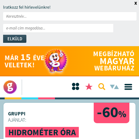
x
Iratkozz fel hírlevelünkre!
ELKÜLD
MEGBÍZHATÓ
15
MÁR
ÉVE
MAGYAR
VELETEK!
WEBÁRUHÁZ
-60
%
GRUPPI
AJÁNLAT:
HIDROMÉTER ÓRA