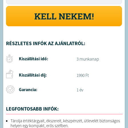
KELL NEKEM!
RÉSZLETES INFÓK AZ AJÁNLATRÓL:
Kiszállítási idő:
3 munkanap
Kiszállítási díj:
1990 Ft
Garancia:
1 év
LEGFONTOSABB INFÓK:
Tárolja értéktárgyait, ékszereit, készpénzét, útlevelét biztonságos
helyen egy kompakt, erős széfben.