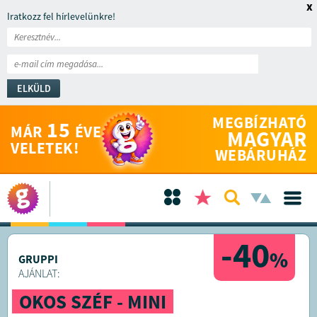
x
Iratkozz fel hírlevelünkre!
ELKÜLD
MEGBÍZHATÓ
15
MÁR
ÉVE
MAGYAR
VELETEK!
WEBÁRUHÁZ
-40
%
GRUPPI
AJÁNLAT:
OKOS SZÉF - MINI