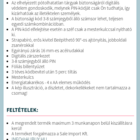
Az elhelyezett pótolhatatlan tárgyak biztonságáról digitális
védelem gondoskodik, melynek PIN-kódját csak Ön tudhatja, így
kizárhatóak az illetéktelen személyek.
A biztonsági kód 3-8 számjegyből álló számsor lehet, teljesen
egyedi számkombinációban.
A PIN-kód elfelejtése esetén a széf csak a mesterkulccsal nyitható
ki.
Strapabíró, erős kivitel Beépíthető 90°-os ajtónyitás, jobboldali
zsanérokkal
Egyirányú zárás 16 mm-es acélrudakkal
Digitális zárszerkezet
3-8 számjegyből álló PIN
Fóliás billentyűzet
3 téves kódbevitel után 5 perc tiltás
Mesterkulcs
Energiatakarékos - 4 x AA elemes működés
A kép illusztráció, a díszletet, dekorkellékeket nem tartalmazza a
csomag!
FELTÉTELEK:
A megrendelt termék maximum 3 munkanapon belül kiszállításra
kerül!
A terméket forgalmazza a Sale Import Kft.
INFO@ALIBUY.HU