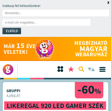
x
Iratkozz fel hírlevelünkre!
ELKÜLD
MEGBÍZHATÓ
15
MÁR
ÉVE
MAGYAR
VELETEK!
WEBÁRUHÁZ
-60
%
GRUPPI
AJÁNLAT:
LIKEREGAL 920 LED GAMER SZÉK