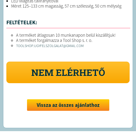
LED világítás távirányítóval
Méret 125–133 cm magasság, 57 cm szélesség, 50 cm mélység
FELTÉTELEK:
A terméket átlagosan 10 munkanapon belül kiszállítjuk!
A terméket forgalmazza a Tool Shop s. r. o.
TOOLSHOP.UGYFELSZOLGALAT@GMAIL.COM
NEM ELÉRHETŐ
Vissza az összes ajánlathoz