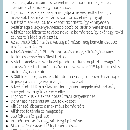
számára, akik maximális kényelmet és modern megjelenést
keresnek játékhoz vagy munkához.
Ergonomikus kialakítása támogatja a helyes testtartást, így
hosszabb használat során is komfortos élményt nyújt.
A háttámla 90 és 150 fok között dönthető, így könnyedén
beállíthatja a legkényelmesebb pozíciót, akár pihenéshez is.
A kihúzható lábtartó tovább növeli a komfortot, így akár egy rövid
szünetre is ideális választás.
Az állítható fejtámla és a vastag párnázás még kényelmesebbé
teszi a használatot.
A kiváló minőségű PU bőr borítás és a nagy sűrűségű szivacs
tartós és kényelmes ülést biztosít.
A stabil, acélvázas szerkezet gondoskodik a megbízhatóságról és
a hosszú élettartamról, miközben a szék akár 115 kg terhelést is
biztonságosan elbír.
A 360 fokos forgás és az állítható magasság lehetővé teszi, hogy
teljesen a saját igényeihez igazítsa a széket.
A beépített LED világítás modern gamer megjelenést biztosít,
amelyet távirányítóval vezérelhet.
Ergonomikus kialakítás hosszú távú kényelemhez
Dönthető háttámla 90–150 fok között
Kihúzható lábtartó a maximális komfortért
Állítható fejtámla és magasság
360 fokban forgatható
PU bőr borítás és nagy sűrűségű párnázás
Stabil acélváz akár 115 kg teherbírással