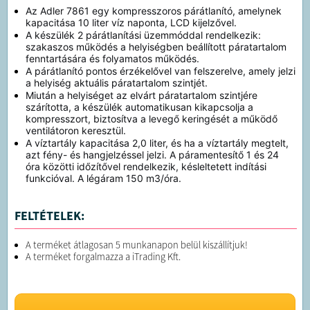
Az Adler 7861 egy kompresszoros párátlanító, amelynek
kapacitása 10 liter víz naponta, LCD kijelzővel.
A készülék 2 párátlanítási üzemmóddal rendelkezik:
szakaszos működés a helyiségben beállított páratartalom
fenntartására és folyamatos működés.
A párátlanító pontos érzékelővel van felszerelve, amely jelzi
a helyiség aktuális páratartalom szintjét.
Miután a helyiséget az elvárt páratartalom szintjére
szárította, a készülék automatikusan kikapcsolja a
kompresszort, biztosítva a levegő keringését a működő
ventilátoron keresztül.
A víztartály kapacitása 2,0 liter, és ha a víztartály megtelt,
azt fény- és hangjelzéssel jelzi. A páramentesítő 1 és 24
óra közötti időzítővel rendelkezik, késleltetett indítási
funkcióval. A légáram 150 m3/óra.
FELTÉTELEK:
A terméket átlagosan 5 munkanapon belül kiszállítjuk!
A terméket forgalmazza a iTrading Kft.