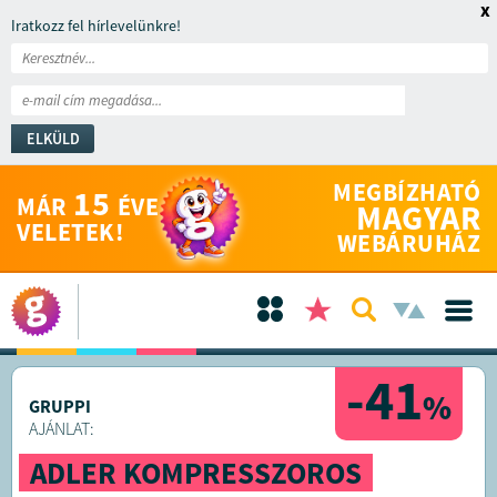
x
Iratkozz fel hírlevelünkre!
ELKÜLD
MEGBÍZHATÓ
15
MÁR
ÉVE
MAGYAR
VELETEK!
WEBÁRUHÁZ
-41
%
GRUPPI
AJÁNLAT:
ADLER KOMPRESSZOROS