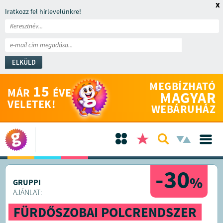
x
Iratkozz fel hírlevelünkre!
ELKÜLD
MEGBÍZHATÓ
15
MÁR
ÉVE
MAGYAR
VELETEK!
WEBÁRUHÁZ
-30
%
GRUPPI
AJÁNLAT:
FÜRDŐSZOBAI POLCRENDSZER