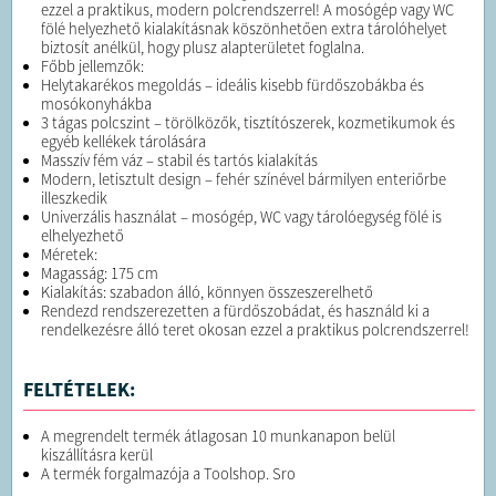
ezzel a praktikus, modern polcrendszerrel! A mosógép vagy WC
fölé helyezhető kialakításnak köszönhetően extra tárolóhelyet
biztosít anélkül, hogy plusz alapterületet foglalna.
Főbb jellemzők:
Helytakarékos megoldás – ideális kisebb fürdőszobákba és
mosókonyhákba
3 tágas polcszint – törölközők, tisztítószerek, kozmetikumok és
egyéb kellékek tárolására
Masszív fém váz – stabil és tartós kialakítás
Modern, letisztult design – fehér színével bármilyen enteriőrbe
illeszkedik
Univerzális használat – mosógép, WC vagy tárolóegység fölé is
elhelyezhető
Méretek:
Magasság: 175 cm
Kialakítás: szabadon álló, könnyen összeszerelhető
Rendezd rendszerezetten a fürdőszobádat, és használd ki a
rendelkezésre álló teret okosan ezzel a praktikus polcrendszerrel!
FELTÉTELEK:
A megrendelt termék átlagosan 10 munkanapon belül
kiszállításra kerül
A termék forgalmazója a Toolshop. Sro