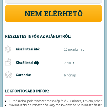
NEM ELÉRHETŐ
RÉSZLETES INFÓK AZ AJÁNLATRÓL:
Kiszállítási idő:
10 munkanap
Kiszállítási díj:
2990 Ft
Garancia:
6 hónap
LEGFONTOSABB INFÓK:
Fürdőszobai polcrendszer mosógép fölé – 3 szintes, 175 cm, fehér
Maximalizáld a fürdőszobád vagy mosókonyhád helykihasználását