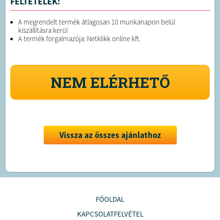
FELTÉTELEK:
A megrendelt termék átlagosan 10 munkanapon belül
kiszállításra kerül
A termék forgalmazója: Netklikk online kft.
NEM ELÉRHETŐ
Vissza az összes ajánlathoz
FŐOLDAL
KAPCSOLATFELVÉTEL