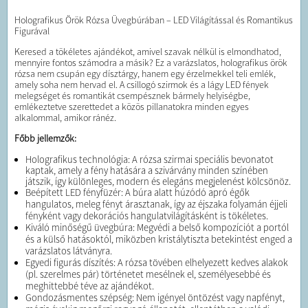
Holografikus Örök Rózsa Üvegbúrában – LED Világítással és Romantikus
Figurával
Keresed a tökéletes ajándékot, amivel szavak nélkül is elmondhatod,
mennyire fontos számodra a másik? Ez a varázslatos, holografikus örök
rózsa nem csupán egy dísztárgy, hanem egy érzelmekkel teli emlék,
amely soha nem hervad el. A csillogó szirmok és a lágy LED fények
melegséget és romantikát csempésznek bármely helyiségbe,
emlékeztetve szerettedet a közös pillanatokra minden egyes
alkalommal, amikor ránéz.
Főbb jellemzők:
Holografikus technológia: A rózsa szirmai speciális bevonatot
kaptak, amely a fény hatására a szivárvány minden színében
játszik, így különleges, modern és elegáns megjelenést kölcsönöz.
Beépített LED fényfüzér: A búra alatt húzódó apró égők
hangulatos, meleg fényt árasztanak, így az éjszaka folyamán éjjeli
fényként vagy dekorációs hangulatvilágításként is tökéletes.
Kiváló minőségű üvegbúra: Megvédi a belső kompozíciót a portól
és a külső hatásoktól, miközben kristálytiszta betekintést enged a
varázslatos látványra.
Egyedi figurás díszítés: A rózsa tövében elhelyezett kedves alakok
(pl. szerelmes pár) történetet mesélnek el, személyesebbé és
meghittebbé téve az ajándékot.
Gondozásmentes szépség: Nem igényel öntözést vagy napfényt,