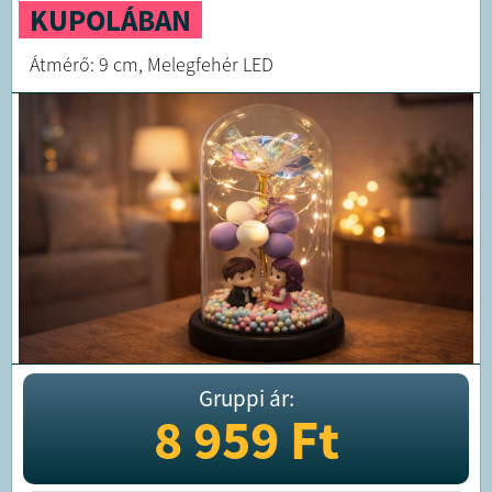
KUPOLÁBAN
Átmérő: 9 cm, Melegfehér LED
Gruppi ár:
8 959
Ft