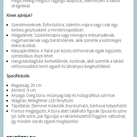
mégis évekig megőrzi ragyogó állapotát, ellentétben a valódi
virágokkal.
Kinek ajánljuk?
Szerelmeseknek: Évfordulóra, Valentin-napra vagy csak egy
kedves gesztusként a mindennapokban.
Hölgyeknek: Születésnapra vagy névnapra édesanyáknak,
nagymamáknak vagy barátnőknek, akik szeretik a különleges
dekorációkat.
Nászajándékba: A fiatal pár közös otthonának egyik legszebb,
szimbolikus dísze lehet.
Hangulatvilágítást kedvelőknek: Azoknak, akik szeretik a lakást
otthonosabbá tenni egyedi és látványos kiegészítőkkel.
Specifikációk
:
Magasság: 20 cm
Átmérő: 9 cm
Anyaga: Üveg búra, műanyag talp és holografikus szirmok
Világítás: Melegfehér LED fényfüzér
Tápellátás: Elemmel működik (hordozható, bárhová helyezhető)
Fontos megjegyzés: A búra alatt található figurák típusa és színe
(pl. lufik színe, pár figurája) a raktárkészlettől függően változhat,
így minden darab egyedi meglepetés!