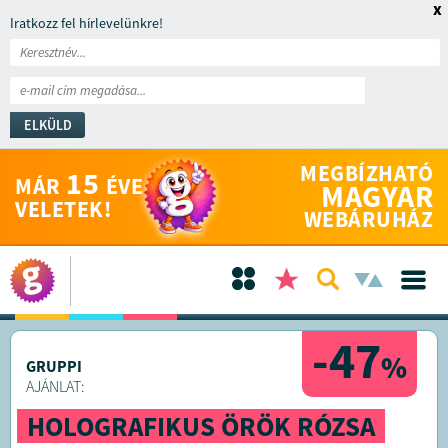
x
Iratkozz fel hírlevelünkre!
ELKÜLD
MEGBÍZHATÓ
15
MÁR
ÉVE
MAGYAR
VELETEK!
WEBÁRUHÁZ
-47
%
GRUPPI
AJÁNLAT:
HOLOGRAFIKUS ÖRÖK RÓZSA