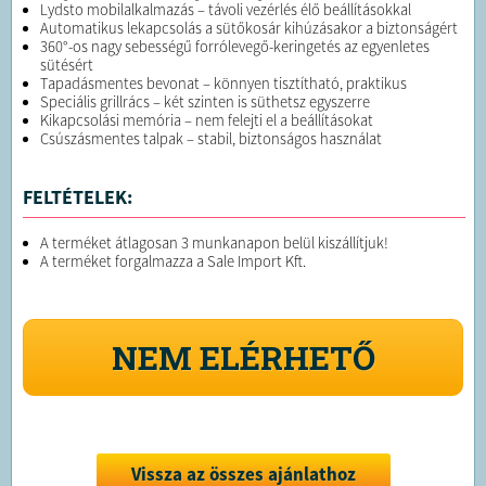
Lydsto mobilalkalmazás – távoli vezérlés élő beállításokkal
Automatikus lekapcsolás a sütőkosár kihúzásakor a biztonságért
360°-os nagy sebességű forrólevegő-keringetés az egyenletes
sütésért
Tapadásmentes bevonat – könnyen tisztítható, praktikus
Speciális grillrács – két szinten is süthetsz egyszerre
Kikapcsolási memória – nem felejti el a beállításokat
Csúszásmentes talpak – stabil, biztonságos használat
FELTÉTELEK:
A terméket átlagosan 3 munkanapon belül kiszállítjuk!
A terméket forgalmazza a Sale Import Kft.
NEM ELÉRHETŐ
Vissza az összes ajánlathoz