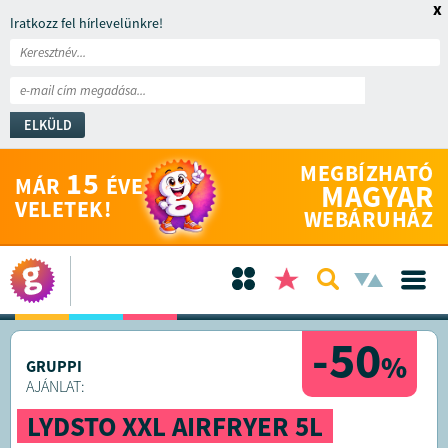
x
Iratkozz fel hírlevelünkre!
ELKÜLD
MEGBÍZHATÓ
15
MÁR
ÉVE
MAGYAR
VELETEK!
WEBÁRUHÁZ
-50
%
GRUPPI
AJÁNLAT:
LYDSTO XXL AIRFRYER 5L