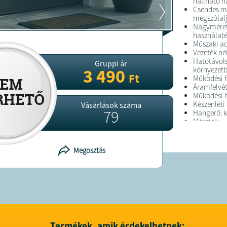
hallható n
Csendes mó
megszólal
Nagyméret
használaté
Műszaki ad
Vezeték né
Hatótávols
Gruppi ár
környezetb
3 490
Ft
Működési f
Áramfelvét
Működési h
Készenléti 
Vásárlások száma
79
Hangerő: k
Méretek:
Veőkészülé
Gomb (adóe
Telepítés é
Megosztás
A csengőt 
A gombot r
ajtó mellé.
Egyetlen 
csengő – ké
Kinek aján
Ez a vezeté
mindazokna
Termékek, amik érdekelhetnek:
megjelenés