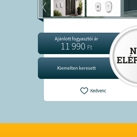
Ajánlott fogyasztói ár
11 990
Ft
Kiemelten keresett
Kedvenc