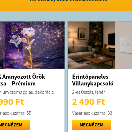
csengőt ke
Ajánlott: 
idősek szá
FELTÉTELE
A terméke
kiszállítjuk
A terméket
elérhetősé
infovedd
43;cégjegy
Városmajo
 Aranyozott Örök
Érintőpaneles
sa – Prémium
Villanykapcsoló
ium csomagolás, dekoráció
2-es Osztás, fehér
990 Ft
2 490 Ft
rlások száma: 55
Vásárlások száma: 33
MEGNÉZEM
MEGNÉZEM