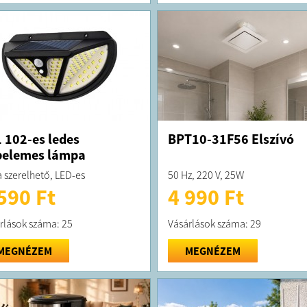
 102-es ledes
BPT10-31F56 Elszívó
pelemes lámpa
a szerelhető, LED-es
50 Hz, 220 V, 25W
590 Ft
4 990 Ft
rlások száma: 25
Vásárlások száma: 29
MEGNÉZEM
MEGNÉZEM