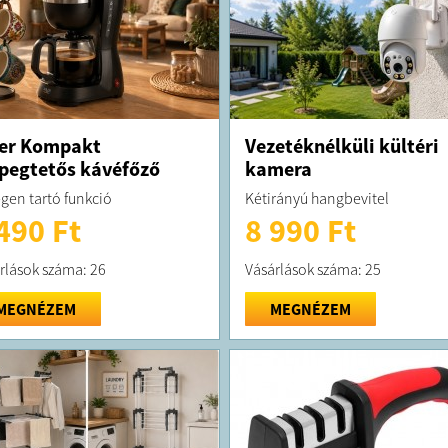
er Kompakt
Vezetéknélküli kültéri
pegtetős kávéfőző
kamera
gen tartó funkció
Kétirányú hangbevitel
490 Ft
8 990 Ft
rlások száma: 26
Vásárlások száma: 25
MEGNÉZEM
MEGNÉZEM