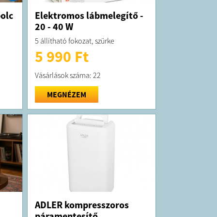
olc
Elektromos lábmelegítő -
20 - 40 W
5 állítható fokozat, szürke
5 990 Ft
Vásárlások száma: 22
MEGNÉZEM
ADLER kompresszoros
páramentesítő