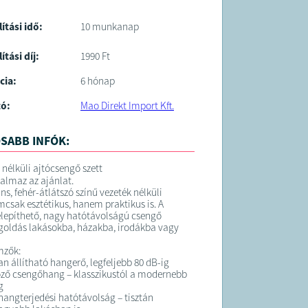
lítási idő:
10 munkanap
ítási díj:
1990 Ft
cia:
6 hónap
tó:
Mao Direkt Import Kft.
SABB INFÓK:
 nélküli ajtócsengő szett
talmaz az ajánlat.
ns, fehér-átlátszó színű vezeték nélküli
csak esztétikus, hanem praktikus is. A
lepíthető, nagy hatótávolságú csengő
goldás lakásokba, házakba, irodákba vagy
mzők:
an állítható hangerő, legfeljebb 80 dB-ig
ző csengőhang – klasszikustól a modernebb
g
hangterjedési hatótávolság – tisztán