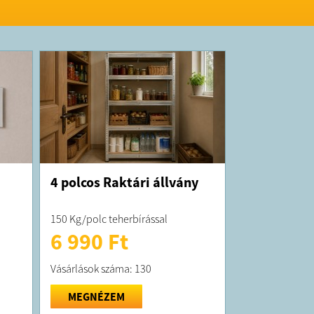
resnek.
otthonokba, nyaralókba, irodákba, üzletekbe,
mára is.
K:
t átlagosan 10 munkanapon belül
!
 forgalmazza a Mao Direkt Import Kft.
gei: +36 1 9994695;
shop@gmail.com
; adószám: 25909030-2-
zékszám: 01-09-295712 cím: 1122 Budapest
r utca 19/a
4 polcos Raktári állvány
150 Kg/polc teherbírással
6 990 Ft
Vásárlások száma: 130
MEGNÉZEM