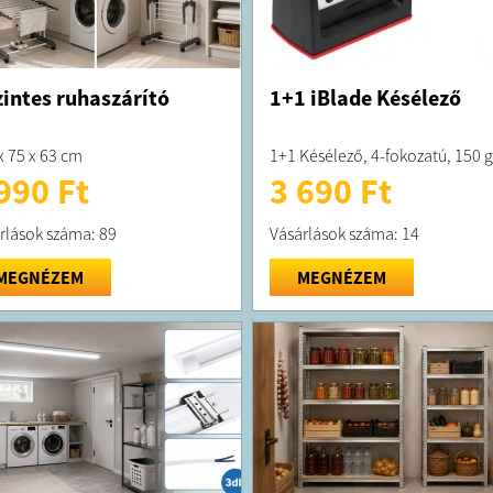
zintes ruhaszárító
1+1 iBlade Késélező
x 75 x 63 cm
1+1 Késélező, 4-fokozatú, 150 g
990 Ft
3 690 Ft
rlások száma: 89
Vásárlások száma: 14
MEGNÉZEM
MEGNÉZEM