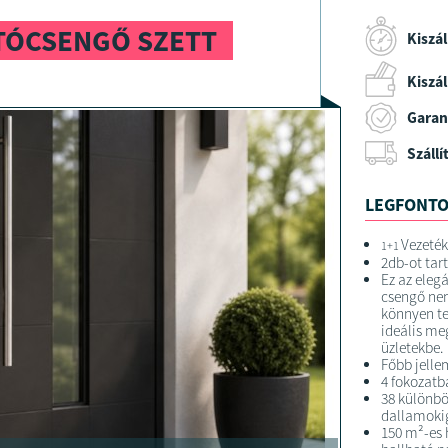
JTÓCSENGŐ SZETT
Kiszál
Kiszáll
Garan
Szállí
LEGFONTO
Vezeték
1+1
2db-ot tar
Ez az elegá
csengő nem
könnyen te
ideális me
üzletekbe.
Főbb jelle
4 fokozatb
38 különbö
dallamoki
150 m²-es 