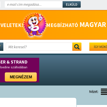
ELKÜLD
MAGYAR
 VELETEK!
MEGBÍZHATÓ
ÍGY MŰK
GER & STRAND
lsedine szállodában
MEGNÉZEM
Nézet: