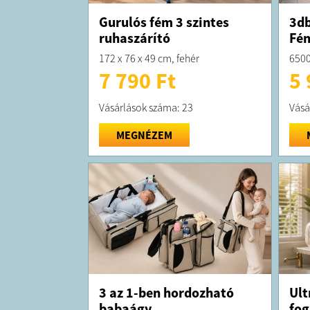
Gurulós fém 3 szintes
3db
ruhaszárító
Fén
172 x 76 x 49 cm, fehér
6500
7 790 Ft
5 
Vásárlások száma: 23
Vásá
MEGNÉZEM
3 az 1-ben hordozható
Ult
babaágy
fog