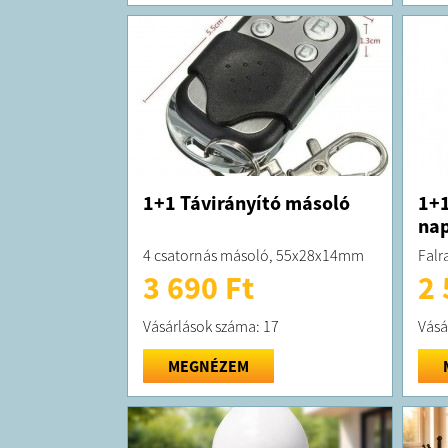
1+1 Távirányító másoló
1+1
na
4 csatornás másoló, 55x28x14mm
Falr
3 690 Ft
2 
Vásárlások száma: 17
Vásá
MEGNÉZEM