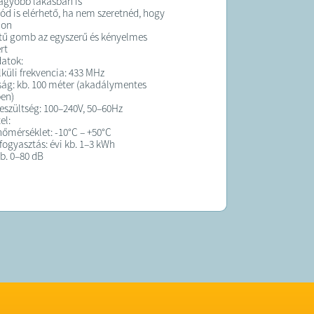
agyobb lakásban is
d is elérhető, ha nem szeretnéd, hogy
jon
ű gomb az egyszerű és kényelmes
rt
atok:
lküli frekvencia: 433 MHz
ág: kb. 100 méter (akadálymentes
en)
eszültség: 100–240V, 50–60Hz
el:
őmérséklet: -10°C – +50°C
fogyasztás: évi kb. 1–3 kWh
b. 0–80 dB
k (csengő): 90 × 56 × 30,5 mm
gység): 77 × 46 × 20 mm
s használat:
csak be kell dugni a konnektorba.
agasztóval vagy csavarral rögzítheted az
gombnyomással azonnal megszólal a
sleltetés nélkül!
ljuk?
k nélküli csengő tökéletes választás
k, akik egy megbízható, elegáns
ű, erőteljes hangú és könnyen kezelhető