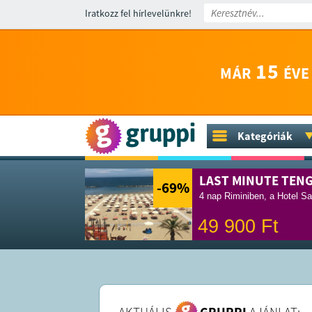
Iratkozz fel hírlevelünkre!
15
MÁR
ÉVE
Kategóriák
LAST MINUTE TEN
-69
%
4 nap Riminiben, a Hotel Sa
49 900
Ft