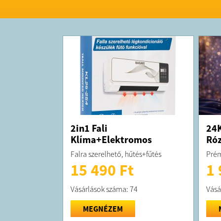
2in1 Fali
24K
Klíma+Elektromos
Róz
Fűtőtest
Falra szerelhető, hűtés+fűtés
Prém
15 490 Ft
1 
Vásárlások száma: 74
Vásá
MEGNÉZEM