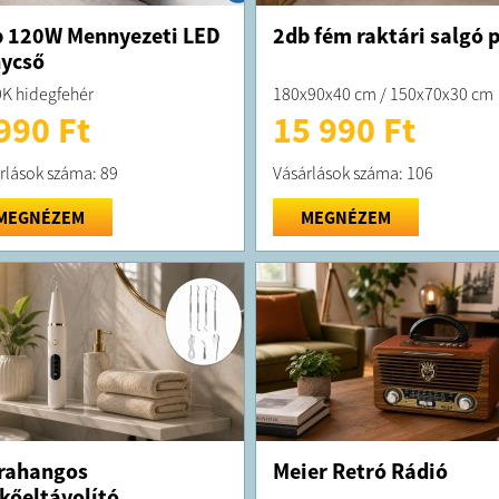
 120W Mennyezeti LED
2db fém raktári salgó p
ycső
K hidegfehér
180x90x40 cm / 150x70x30 cm
990 Ft
15 990 Ft
rlások száma: 89
Vásárlások száma: 106
MEGNÉZEM
MEGNÉZEM
rahangos
Meier Retró Rádió
kőeltávolító