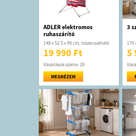
ADLER elektromos
3 s
ruhaszárító
148 x 52.5 x 90 cm, összecsukható
170 
19 990 Ft
5 
Vásárlások száma: 20
Vásá
MEGNÉZEM