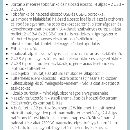
Jortan 2 méteres többfunkciós hálózati elosztó - 4 aljzat + 2 USB +
2 USB-C
Többfunkciós hálózati elosztó USB és USB-C portokkal
Ez a modern kialakítású hálózati elosztó ideális választás otthonra
és irodába egyaránt, ha több eszközt szeretnél biztonságosan és
kényelmesen csatlakoztatni. A 4 darab szabványos európai aljzat
mellett 2 USB-A és 2 USB-C porttal is rendelkezik, így egyszerre
töltheted hagyományos elektromos készülékeidet,
okostelefonodat, tabletedet vagy akár laptopodat is.
Főbb jellemzők
4 hálózati aljzat – szabványos csatlakozás háztartási eszközökhöz
2 USB-A port – gyors töltés mobiltelefonokhoz és kiegészítőkhöz
2 USB-C port – modern eszközök, új generációs telefonok és
laptopok töltéséhez
LED kijelző – mutatja az aktuális működési állapotot
Túlterhelés elleni kapcsoló – extra biztonság használat közben
Túlfeszültség- és túlmelegedés-védelem – védi a csatlakoztatott
eszközöket
Tűzálló burkolat – minőségi, biztonságos anyaghasználat
Masszív réz vezetősín – stabil áramellátás és hosszú élettartam
Teljesítmény és kompatibilitás
A beépített USB portok összesen 12 W kimeneti teljesítményt
biztosítanak, egyetlen port maximális terhelhetősége 2,4 A, így
hatékony töltést kínálnak a mindennapi eszközök számára. A
hálózati rész akár 2500 W maximális teljesítményig használható,
ezért alkalmas nagyobb fogyasztású berendezésekhez is.