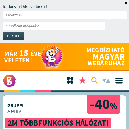
x
Iratkozz fel hírlevelünkre!
ELKÜLD
MEGBÍZHATÓ
15
MÁR
ÉVE
MAGYAR
VELETEK!
WEBÁRUHÁZ
-40
%
GRUPPI
AJÁNLAT:
2M TÖBBFUNKCIÓS HÁLÓZATI