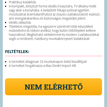
Praktikus kialakítás
A kompakt, letisztult forma ideális íróasztalra, TV-állvány mellé
vagy akár a konyhába. A beépített főkapcsolóval egyetlen
mozdulattal áramtalaníthatod az összes csatlakoztatott eszközt,
ami energiatakarékos és biztonságos megoldást jelent.
Ideális választás
Tökéletes megoldás, ha egyszerre szeretnél több készüléket
működtetni és tölteni anélkül, hogy külön töltőfejeket kellene
használnod. Megbízható védelemmel és modern csatlakozókkal
segíti a rendezett, hatékony munkakörnyezet kialakítását.
FELTÉTELEK:
A terméket átlagosan 10 munkanapon belül kiszállítjuk!
A terméket forgalmazza a Mao Direkt Import Kft.
NEM ELÉRHETŐ