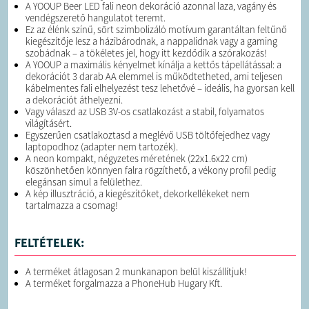
A YOOUP Beer LED fali neon dekoráció azonnal laza, vagány és
vendégszerető hangulatot teremt.
Ez az élénk színű, sört szimbolizáló motívum garantáltan feltűnő
kiegészítője lesz a házibárodnak, a nappalidnak vagy a gaming
szobádnak – a tökéletes jel, hogy itt kezdődik a szórakozás!
A YOOUP a maximális kényelmet kínálja a kettős tápellátással: a
dekorációt 3 darab AA elemmel is működtetheted, ami teljesen
kábelmentes fali elhelyezést tesz lehetővé – ideális, ha gyorsan kell
a dekorációt áthelyezni.
Vagy válaszd az USB 3V-os csatlakozást a stabil, folyamatos
világításért.
Egyszerűen csatlakoztasd a meglévő USB töltőfejedhez vagy
laptopodhoz (adapter nem tartozék).
A neon kompakt, négyzetes méretének (22x1.6x22 cm)
köszönhetően könnyen falra rögzíthető, a vékony profil pedig
elegánsan simul a felülethez.
A kép illusztráció, a kiegészítőket, dekorkellékeket nem
tartalmazza a csomag!
FELTÉTELEK:
A terméket átlagosan 2 munkanapon belül kiszállítjuk!
A terméket forgalmazza a PhoneHub Hugary Kft.