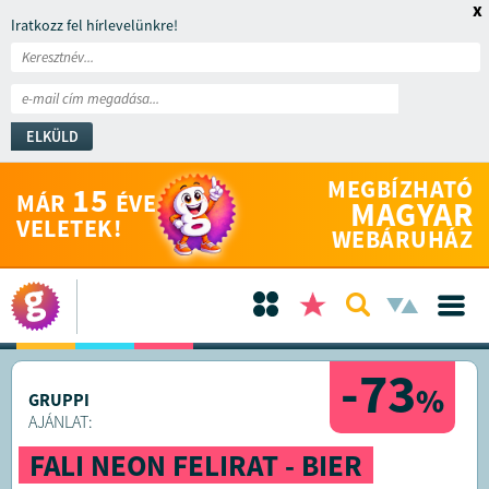
x
Iratkozz fel hírlevelünkre!
ELKÜLD
MEGBÍZHATÓ
15
MÁR
ÉVE
MAGYAR
VELETEK!
WEBÁRUHÁZ
-73
%
GRUPPI
AJÁNLAT:
FALI NEON FELIRAT - BIER