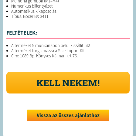
Memória gombok (M1–M4)
Numerikus billentyűzet
Automatikus kikapcsolás
Típus: Boxer BX-3411
FELTÉTELEK:
A terméket 5 munkanapon belül kiszállítjuk!
A terméket forgalmazza a Sale Import Kft.
Cím: 1089 Bp. Könyves Kálmán krt 76.
KELL NEKEM!
Vissza az összes ajánlathoz