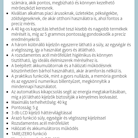
számára, akik pontos, megbízható és könnyen kezelhető
mérőeszközt keresnek.
Kiválóan alkalmas piaci árusoknak, üzletekbe, pékségekbe,
zöldségeseknek, de akár otthoni használatra is, ahol fontos a
precíz mérés.
A 40 kg-os kapacitás lehetővé teszi kisebb és nagyobb termékek
mérését is, míg az 5 grammos pontosság gondoskodik a precíz
eredményekről.
A három különálló kijelzőn egyszerre látható a súly, az egységár és
a végösszeg, így a használat gyors és átlátható.
A rozsdamentes acél mérőfelület higiénikus és könnyen
tisztítható, így ideális élelmiszerek méréséhez is.
A beépített akkumulátornak és a hálózati működésnek
köszönhetően bárhol használható, akár áramforrás nélkül is.
A praktikus funkciók, mint a gyors nullázás, a memória gombok
és az egyszerű numerikus billentyűzet, megkönnyítik a
mindennapi használatot.
Az automatikus kikapcsolás segít az energia megtakarításában,
míg a jól látható kijelzők biztosítják a kényelmes leolvasást.
Maximális terhelhetőség: 40 kg
Pontosság: 5 g
3 db LCD kijelző háttérvilágítással
Árazó funkció súly, egységár és végösszeg kijelzéssel
Rozsdamentes acél mérőfelület
Hálózati és akkumulátoros működés
TARE/ZERO funkció