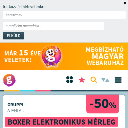
x
Iratkozz fel hírlevelünkre!
ELKÜLD
MEGBÍZHATÓ
15
MÁR
ÉVE
MAGYAR
VELETEK!
WEBÁRUHÁZ
-50
%
GRUPPI
AJÁNLAT:
BOXER ELEKTRONIKUS MÉRLEG