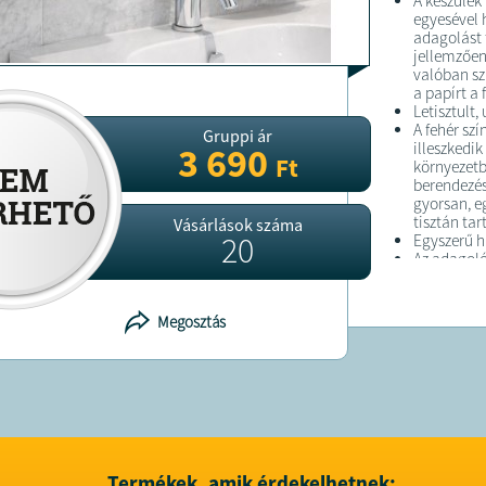
A készülék
egyesével 
adagolást 
jellemzően
valóban sz
a papírt a 
Letisztult,
A fehér sz
Gruppi ár
illeszkedi
3 690
Ft
környezetb
berendezésr
gyorsan, e
tisztán ta
Vásárlások száma
20
Egyszerű h
Az adagoló
utántöltés
felhaszná
köszönhető
Megosztás
ami különö
rendszere
el.
A Ruhhy pa
lehet bár
a higiéniku
papírfelha
Termékek, amik érdekelhetnek: