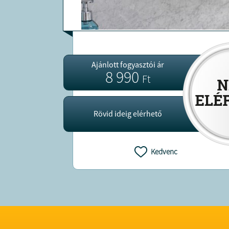
Ajánlott fogyasztói ár
8 990
Ft
Rövid ideig elérhető
Kedvenc