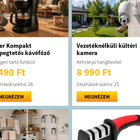
er Kompakt
Vezetéknélküli kültéri
pegtetős kávéfőző
kamera
gen tartó funkció
Kétirányú hangbevitel
490 Ft
8 990 Ft
rlások száma: 26
Vásárlások száma: 25
MEGNÉZEM
MEGNÉZEM