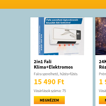
2in1 Fali
24K
Klíma+Elektromos
Róz
Fűtőtest
Falra szerelhető, hűtés+fűtés
Prém
15 490 Ft
1 
Vásárlások száma: 75
Vásá
MEGNÉZEM