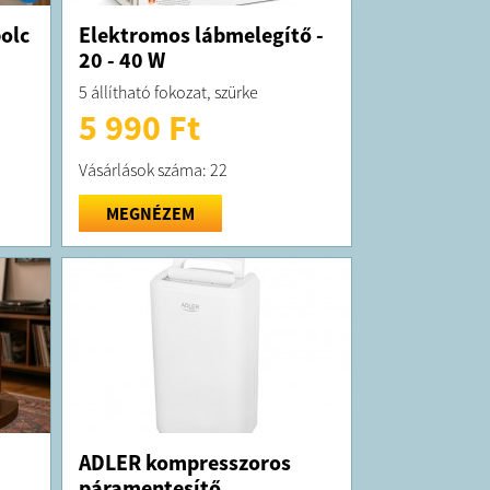
olc
Elektromos lábmelegítő -
20 - 40 W
5 állítható fokozat, szürke
5 990 Ft
Vásárlások száma: 22
MEGNÉZEM
ADLER kompresszoros
páramentesítő