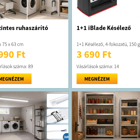
zintes ruhaszárító
1+1 iBlade Késélező
x 75 x 63 cm
1+1 Késélező, 4-fokozatú, 150 g
990 Ft
3 690 Ft
rlások száma: 89
Vásárlások száma: 14
MEGNÉZEM
MEGNÉZEM