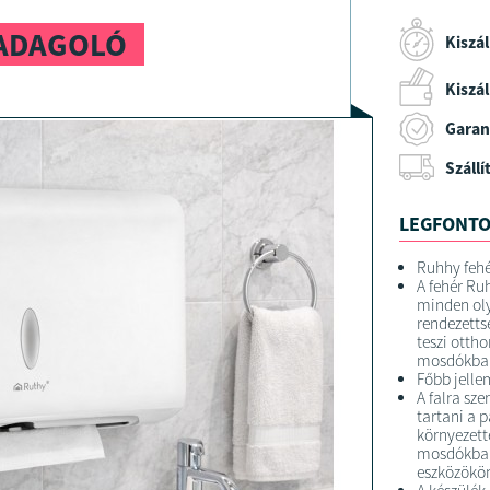
 ADAGOLÓ
Kiszál
Kiszáll
Garan
Szállí
LEGFONTO
Ruhhy fehé
A fehér Ru
minden oly
rendezettsé
teszi otth
mosdókba v
Főbb jelle
A falra sze
tartani a p
környezett
mosdókban,
eszközökö