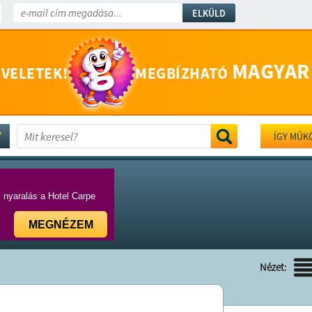
ELKÜLD
MAGYAR
 VELETEK!
MEGBÍZHATÓ
ÍGY MŰK
i nyaralás a Hotel Carpe
MEGNÉZEM
Nézet: