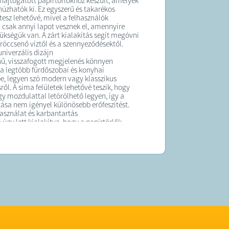
 hajtogatott papírtörlőkhöz készült, amelyek
húzhatók ki. Ez egyszerű és takarékos
tesz lehetővé, mivel a felhasználók
 csak annyi lapot vesznek el, amennyire
ükségük van. A zárt kialakítás segít megóvni
fröccsenő víztől és a szennyeződésektől.
 univerzális dizájn
ínű, visszafogott megjelenés könnyen
k a legtöbb fürdőszobai és konyhai
e, legyen szó modern vagy klasszikus
ől. A sima felületek lehetővé teszik, hogy
gy mozdulattal letörölhető legyen, így a
rtása nem igényel különösebb erőfeszítést.
asználat és karbantartás
 úgy lett kialakítva, hogy a papírtörlők
e gyorsan és könnyen elvégezhető legyen. A
lóbarát nyitómechanizmusnak
en a tartály pillanatok alatt újratölthető,
sen előnyös olyan helyeken, ahol
sen nagyobb mennyiségű papírt használnak
pírtörlő adagoló praktikus kiegészítője
mely mosdónak vagy konyhának, ahol fontos
s kézszárítás, a rendezett megjelenés és a
sználás ésszerű szabályozása.