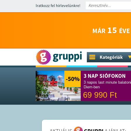
Iratkozz fel hírlevelünkre!
15
MÁR
ÉVE
Kategóriák
3 NAP SIÓFOKON
-50
%
3 napos last minute balaton
Diem-ben
69 990
Ft