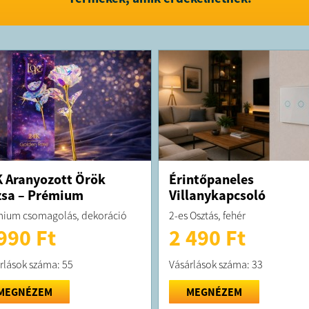
FELTÉTELE
A terméket
A terméket
29182914-2
8445 Csehb
 Aranyozott Örök
Érintőpaneles
sa – Prémium
Villanykapcsoló
ium csomagolás, dekoráció
2-es Osztás, fehér
990 Ft
2 490 Ft
rlások száma: 55
Vásárlások száma: 33
MEGNÉZEM
MEGNÉZEM