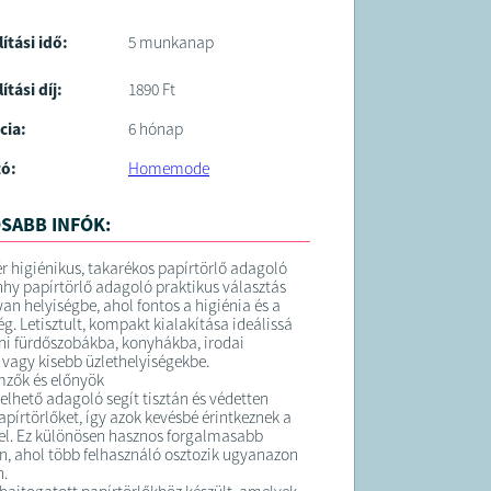
lítási idő:
5 munkanap
ítási díj:
1890 Ft
cia:
6 hónap
tó:
Homemode
SABB INFÓK:
r higiénikus, takarékos papírtörlő adagoló
hhy papírtörlő adagoló praktikus választás
an helyiségbe, ahol fontos a higiénia és a
g. Letisztult, kompakt kialakítása ideálissá
oni fürdőszobákba, konyhákba, irodai
agy kisebb üzlethelyiségekbe.
mzők és előnyök
relhető adagoló segít tisztán és védetten
apírtörlőket, így azok kevésbé érintkeznek a
el. Ez különösen hasznos forgalmasabb
 ahol több felhasználó osztozik ugyanazon
n.