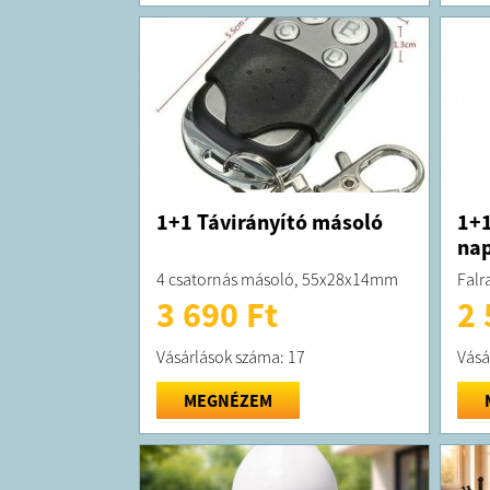
1+1 Távirányító másoló
1+1
na
4 csatornás másoló, 55x28x14mm
Falr
3 690 Ft
2 
Vásárlások száma: 17
Vásá
MEGNÉZEM