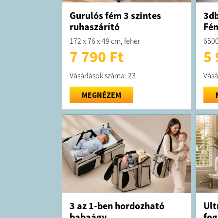
Gurulós fém 3 szintes
3db
ruhaszárító
Fén
172 x 76 x 49 cm, fehér
6500
7 790 Ft
5 
Vásárlások száma: 23
Vásá
MEGNÉZEM
3 az 1-ben hordozható
Ult
babaágy
fog