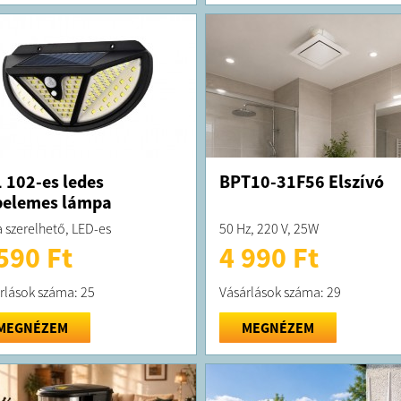
 102-es ledes
BPT10-31F56 Elszívó
pelemes lámpa
a szerelhető, LED-es
50 Hz, 220 V, 25W
590 Ft
4 990 Ft
rlások száma: 25
Vásárlások száma: 29
MEGNÉZEM
MEGNÉZEM