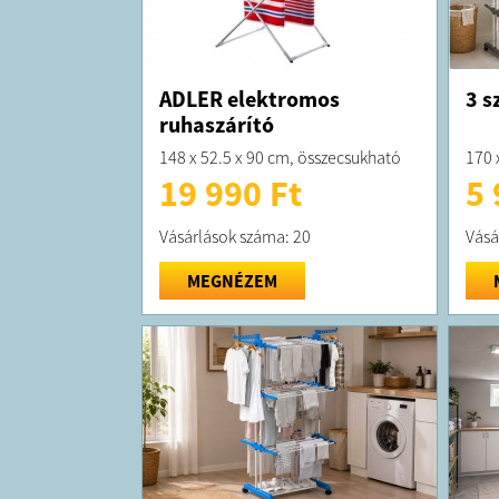
ADLER elektromos
3 s
ruhaszárító
148 x 52.5 x 90 cm, összecsukható
170 
19 990 Ft
5 
Vásárlások száma: 20
Vásá
MEGNÉZEM