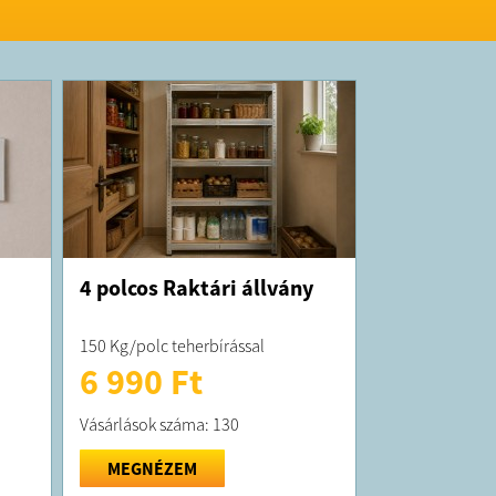
K:
 átlagosan 5 munkanapon belül kiszállítjuk!
 forgalmazza a DIP Digital Kft. adószám:
-19 cégjegyzékszám: 19-09-521965; cím:
ánya, Újtelep út 41.;
4 polcos Raktári állvány
150 Kg/polc teherbírással
6 990 Ft
Vásárlások száma: 130
MEGNÉZEM