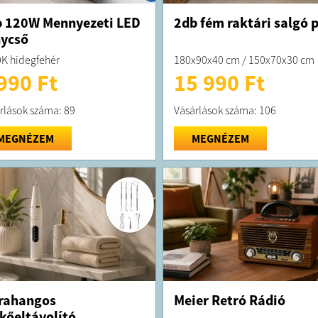
 120W Mennyezeti LED
2db fém raktári salgó p
ycső
K hidegfehér
180x90x40 cm / 150x70x30 cm
990 Ft
15 990 Ft
rlások száma: 89
Vásárlások száma: 106
MEGNÉZEM
MEGNÉZEM
rahangos
Meier Retró Rádió
kőeltávolító