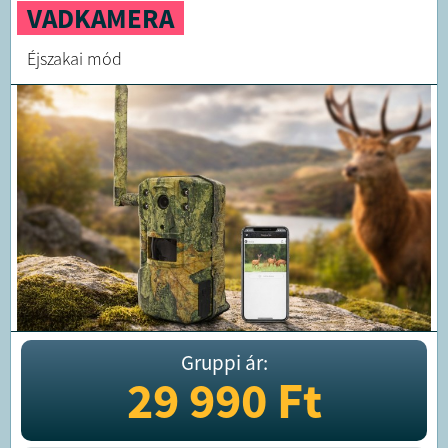
VADKAMERA
Éjszakai mód
Gruppi ár:
29 990
Ft