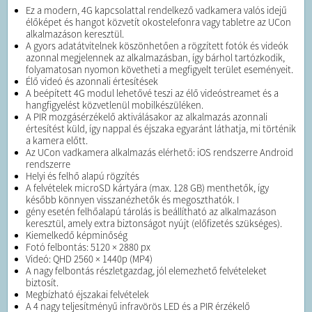
Ez a modern, 4G kapcsolattal rendelkező vadkamera valós idejű
élőképet és hangot közvetít okostelefonra vagy tabletre az UCon
alkalmazáson keresztül.
A gyors adatátvitelnek köszönhetően a rögzített fotók és videók
azonnal megjelennek az alkalmazásban, így bárhol tartózkodik,
folyamatosan nyomon követheti a megfigyelt terület eseményeit.
Élő videó és azonnali értesítések
A beépített 4G modul lehetővé teszi az élő videóstreamet és a
hangfigyelést közvetlenül mobilkészüléken.
A PIR mozgásérzékelő aktiválásakor az alkalmazás azonnali
értesítést küld, így nappal és éjszaka egyaránt láthatja, mi történik
a kamera előtt.
Az UCon vadkamera alkalmazás elérhető: iOS rendszerre Android
rendszerre
Helyi és felhő alapú rögzítés
A felvételek microSD kártyára (max. 128 GB) menthetők, így
később könnyen visszanézhetők és megoszthatók. I
gény esetén felhőalapú tárolás is beállítható az alkalmazáson
keresztül, amely extra biztonságot nyújt (előfizetés szükséges).
Kiemelkedő képminőség
Fotó felbontás: 5120 × 2880 px
Videó: QHD 2560 × 1440p (MP4)
A nagy felbontás részletgazdag, jól elemezhető felvételeket
biztosít.
Megbízható éjszakai felvételek
A 4 nagy teljesítményű infravörös LED és a PIR érzékelő