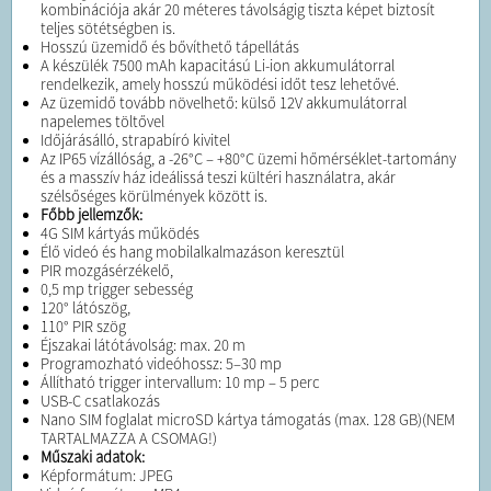
kombinációja akár 20 méteres távolságig tiszta képet biztosít
teljes sötétségben is.
Hosszú üzemidő és bővíthető tápellátás
A készülék 7500 mAh kapacitású Li-ion akkumulátorral
rendelkezik, amely hosszú működési időt tesz lehetővé.
Az üzemidő tovább növelhető: külső 12V akkumulátorral
napelemes töltővel
Időjárásálló, strapabíró kivitel
Az IP65 vízállóság, a -26°C – +80°C üzemi hőmérséklet-tartomány
és a masszív ház ideálissá teszi kültéri használatra, akár
szélsőséges körülmények között is.
Főbb jellemzők:
4G SIM kártyás működés
Élő videó és hang mobilalkalmazáson keresztül
PIR mozgásérzékelő,
0,5 mp trigger sebesség
120° látószög,
110° PIR szög
Éjszakai látótávolság: max. 20 m
Programozható videóhossz: 5–30 mp
Állítható trigger intervallum: 10 mp – 5 perc
USB-C csatlakozás
Nano SIM foglalat microSD kártya támogatás (max. 128 GB)(NEM
TARTALMAZZA A CSOMAG!)
Műszaki adatok:
Képformátum: JPEG