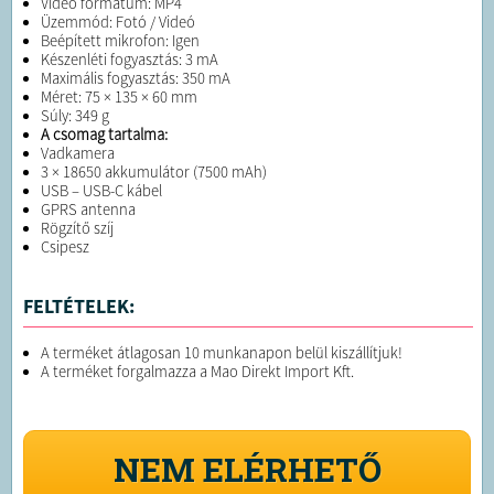
Videó formátum: MP4
Üzemmód: Fotó / Videó
Beépített mikrofon: Igen
Készenléti fogyasztás: 3 mA
Maximális fogyasztás: 350 mA
Méret: 75 × 135 × 60 mm
Súly: 349 g
A csomag tartalma:
Vadkamera
3 × 18650 akkumulátor (7500 mAh)
USB – USB-C kábel
GPRS antenna
Rögzítő szíj
Csipesz
FELTÉTELEK:
A terméket átlagosan 10 munkanapon belül kiszállítjuk!
A terméket forgalmazza a Mao Direkt Import Kft.
NEM ELÉRHETŐ