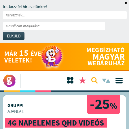
x
Iratkozz fel hírlevelünkre!
ELKÜLD
MEGBÍZHATÓ
15
MÁR
ÉVE
MAGYAR
VELETEK!
WEBÁRUHÁZ
-25
%
GRUPPI
AJÁNLAT:
4G NAPELEMES QHD VIDEÓS