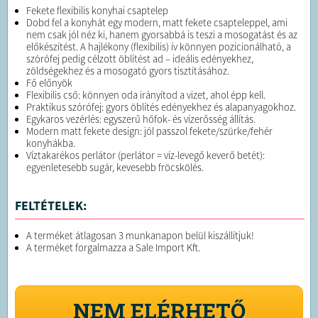
Fekete flexibilis konyhai csaptelep
Dobd fel a konyhát egy modern, matt fekete csapteleppel, ami
nem csak jól néz ki, hanem gyorsabbá is teszi a mosogatást és az
előkészítést. A hajlékony (flexibilis) ív könnyen pozicionálható, a
szórófej pedig célzott öblítést ad – ideális edényekhez,
zöldségekhez és a mosogató gyors tisztításához.
Fő előnyök
Flexibilis cső: könnyen oda irányítod a vizet, ahol épp kell.
Praktikus szórófej: gyors öblítés edényekhez és alapanyagokhoz.
Egykaros vezérlés: egyszerű hőfok- és vízerősség állítás.
Modern matt fekete design: jól passzol fekete/szürke/fehér
konyhákba.
Víztakarékos perlátor (perlátor = víz-levegő keverő betét):
egyenletesebb sugár, kevesebb fröcskölés.
FELTÉTELEK:
A terméket átlagosan 3 munkanapon belül kiszállítjuk!
A terméket forgalmazza a Sale Import Kft.
NEM ELÉRHETŐ