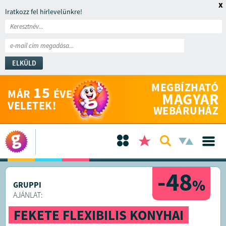
x
Iratkozz fel hírlevelünkre!
ELKÜLD
MEGBÍZHATÓ
15
MÁR
ÉVE
MAGYAR
VELETEK!
WEBÁRUHÁZ
-48
%
GRUPPI
AJÁNLAT:
FEKETE FLEXIBILIS KONYHAI