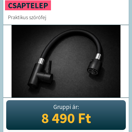
CSAPTELEP
Praktikus szórófej
Gruppi ár:
8 490
Ft