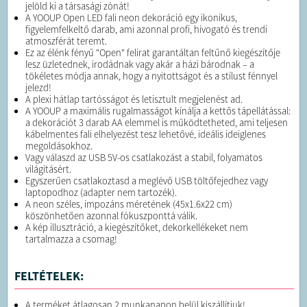
jelöld ki a társasági zónát!
A YOOUP Open LED fali neon dekoráció egy ikonikus,
figyelemfelkeltő darab, ami azonnal profi, hívogató és trendi
atmoszférát teremt.
Ez az élénk fényű "Open" felirat garantáltan feltűnő kiegészítője
lesz üzletednek, irodádnak vagy akár a házi bárodnak – a
tökéletes módja annak, hogy a nyitottságot és a stílust fénnyel
jelezd!
A plexi hátlap tartósságot és letisztult megjelenést ad.
A YOOUP a maximális rugalmasságot kínálja a kettős tápellátással:
a dekorációt 3 darab AA elemmel is működtetheted, ami teljesen
kábelmentes fali elhelyezést tesz lehetővé, ideális ideiglenes
megoldásokhoz.
Vagy válaszd az USB 5V-os csatlakozást a stabil, folyamatos
világításért.
Egyszerűen csatlakoztasd a meglévő USB töltőfejedhez vagy
laptopodhoz (adapter nem tartozék).
A neon széles, impozáns méretének (45x1.6x22 cm)
köszönhetően azonnal fókuszponttá válik.
A kép illusztráció, a kiegészítőket, dekorkellékeket nem
tartalmazza a csomag!
FELTÉTELEK:
A terméket átlagosan 2 munkanapon belül kiszállítjuk!