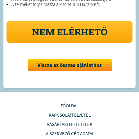
A terméket forgalmazza a PhoneHub Hugary Kft.
NEM ELÉRHETŐ
Vissza az összes ajánlathoz
FŐOLDAL
KAPCSOLATFELVÉTEL
VÁSÁRLÁSI FELTÉTELEK
A SZERVEZŐ CÉG ADATAI