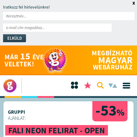
x
Iratkozz fel hírlevelünkre!
ELKÜLD
MEGBÍZHATÓ
15
MÁR
ÉVE
MAGYAR
VELETEK!
WEBÁRUHÁZ
-53
%
GRUPPI
AJÁNLAT:
FALI NEON FELIRAT - OPEN