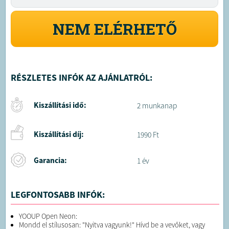
NEM ELÉRHETŐ
RÉSZLETES INFÓK AZ AJÁNLATRÓL:
Kiszállítási idő:
2 munkanap
Kiszállítási díj:
1990 Ft
Garancia:
1 év
LEGFONTOSABB INFÓK:
YOOUP Open Neon:
Mondd el stílusosan: "Nyitva vagyunk!" Hívd be a vevőket, vagy