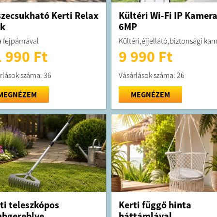
zecsukható Kerti Relax
Kültéri Wi-Fi IP Kamer
ék
6MP
 fejpárnával
Kültéri,éjjellátó,biztonsági ka
 990 Ft
9 990 Ft
rlások száma: 36
Vásárlások száma: 26
MEGNÉZEM
MEGNÉZEM
ti teleszkópos
Kerti függő hinta
bgereblye
háttámlával