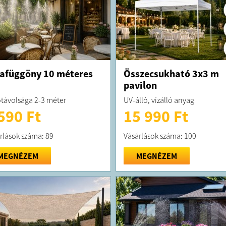
afüggöny 10 méteres
Összecsukható 3x3 m
pavilon
távolsága 2-3 méter
UV-álló, vízálló anyag
590 Ft
15 990 Ft
rlások száma: 89
Vásárlások száma: 100
MEGNÉZEM
MEGNÉZEM