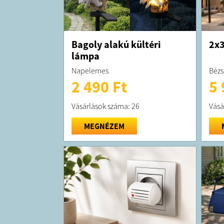
Bagoly alakú kültéri
2x3
lámpa
Napelemes
Bézs
2 490 Ft
5 
Vásárlások száma: 26
Vásá
MEGNÉZEM