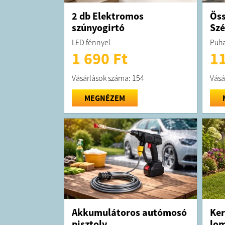
2 db Elektromos
Öss
szúnyogirtó
Sz
LED fénnyel
Puha
1 690 Ft
11
Vásárlások száma: 154
Vásá
MEGNÉZEM
Akkumulátoros autómosó
Ker
pisztoly
lom