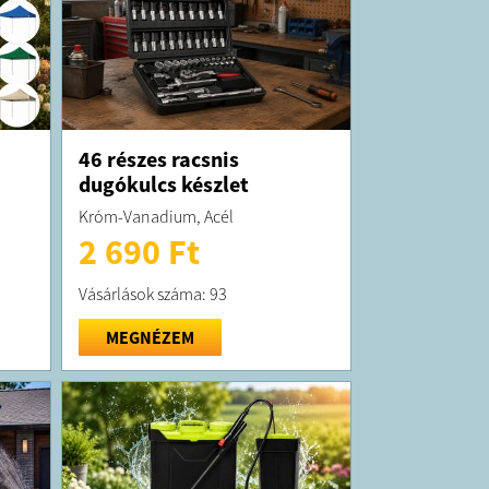
46 részes racsnis
dugókulcs készlet
Króm-Vanadium, Acél
2 690 Ft
Vásárlások száma: 93
MEGNÉZEM