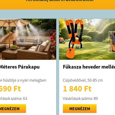
FELTÉTELE
A megrend
kiszállítás
A terméket
Méteres Párakapu
Fűkasza heveder mellé
je hűsítője a nyári melegben
Csípővédővel, 50-85 cm
690 Ft
1 840 Ft
rlások száma: 63
Vásárlások száma: 89
MEGNÉZEM
MEGNÉZEM