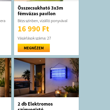
a
Összecsukható 3x3m
fémvázas pavilon
mera
Bézs színben, vízálló ponyvával
16 990 Ft
Vásárlások száma: 27
MEGNÉZEM
2 db Elektromos
szúnyogirtó