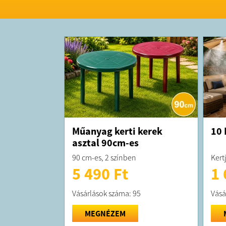
Műanyag kerti kerek
10 
asztal 90cm-es
90 cm-es, 2 színben
Kert
5 490 Ft
1 
Vásárlások száma: 95
Vásá
MEGNÉZEM