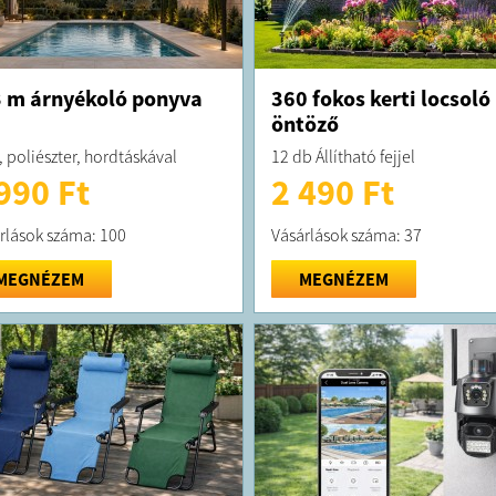
 m árnyékoló ponyva
360 fokos kerti locsoló
öntöző
, poliészter, hordtáskával
12 db Állítható fejjel
990 Ft
2 490 Ft
rlások száma: 100
Vásárlások száma: 37
MEGNÉZEM
MEGNÉZEM