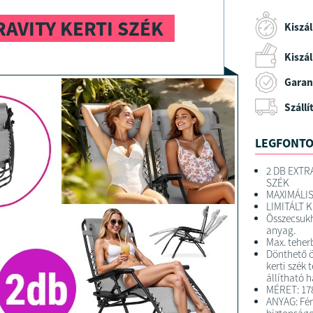
AVITY KERTI SZÉK
Kiszál
Kiszáll
Garan
Szállí
LEGFONTO
2 DB EXTR
SZÉK
MAXIMÁLI
LIMITÁLT 
Összecsukha
anyag.
Max. teherb
Dönthető ö
kerti szék 
állítható 
MÉRET: 178
ANYAG: Fém