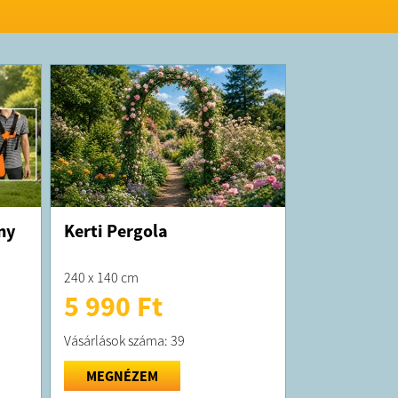
K:
elt termék maximum 10 munkanapon belül
ra kerül!
 forgalmazza a Classic Mobils S.r.o
ny
Kerti Pergola
240 x 140 cm
5 990 Ft
Vásárlások száma: 39
MEGNÉZEM