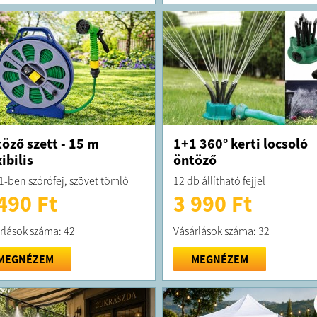
öző szett - 15 m
1+1 360° kerti locsoló
xibilis
öntöző
 1-ben szórófej, szövet tömlő
12 db állítható fejjel
490 Ft
3 990 Ft
rlások száma: 42
Vásárlások száma: 32
MEGNÉZEM
MEGNÉZEM