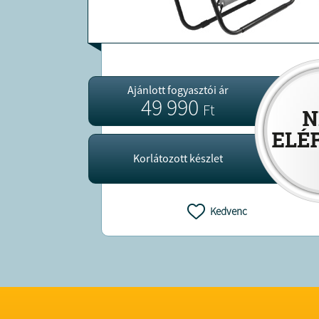
Ajánlott fogyasztói ár
49 990
Ft
Korlátozott készlet
Kedvenc