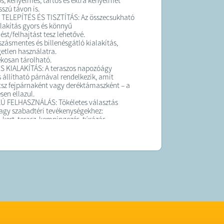
s, kényelmes, tartós és extra kényelmet
sszú távon is.
TELEPÍTÉS ÉS TISZTÍTÁS: Az összecsukható
lakítás gyors és könnyű
ést/felhajtást tesz lehetővé.
szásmentes és billenésgátló kialakítás,
etlen használatra.
kosan tárolható.
 KIALAKÍTÁS: A teraszos napozóágy
s állítható párnával rendelkezik, amit
sz fejpárnaként vagy deréktámaszként – a
esen ellazul.
 FELHASZNÁLÁS: Tökéletes választás
agy szabadtéri tevékenységekhez:
 kert, terasz, kempingezés, túrázás,
sőt irodai szundikálásra is.
ÜLETÉSNAPI vagy ÜNNEPI AJÁNDÉK
 és családnak.
ág élménye: A Zero Gravity technológia
íti a gerincet és ízületeket, így biztosítva a
axáció élményét.
rtalma:
szék
rna