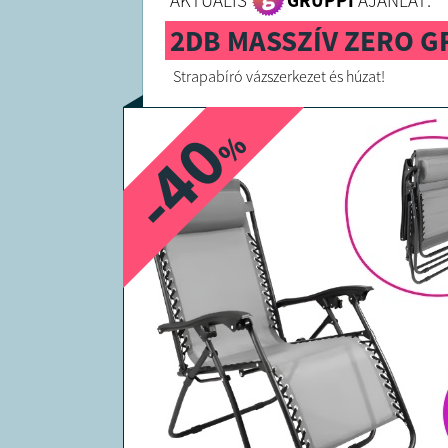
AKTUÁLIS
GRUPPI
AJÁNLAT:
2DB MASSZÍV ZERO GR
Strapabíró vázszerkezet és húzat!
-40
%