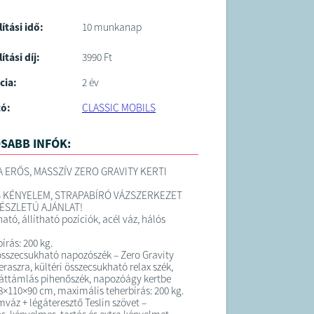
lítási idő:
10 munkanap
ítási díj:
3990 Ft
cia:
2 év
tó:
CLASSIC MOBILS
SABB INFÓK:
A ERŐS, MASSZÍV ZERO GRAVITY KERTI
S KÉNYELEM, STRAPABÍRÓ VÁZSZERKEZET
KÉSZLETÚ AJÁNLAT!
tó, állítható pozíciók, acél váz, hálós
írás: 200 kg.
sszecsukható napozószék – Zero Gravity
teraszra, kültéri összecsukható relax szék,
háttámlás pihenőszék, napozóágy kertbe
×110×90 cm, maximális teherbírás: 200 kg.
váz + légáteresztő Teslin szövet –