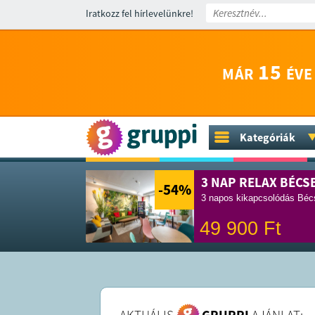
Iratkozz fel hírlevelünkre!
15
MÁR
ÉVE
Kategóriák
3 NAP RELAX BÉCS
-54
%
3 napos kikapcsolódás Bécs
49 900
Ft