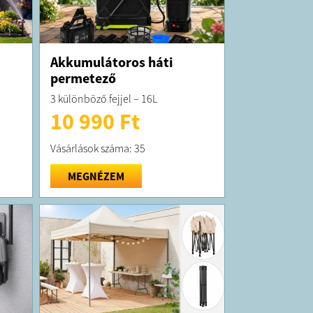
Akkumulátoros háti
permetező
3 különböző fejjel – 16L
10 990 Ft
Vásárlások száma: 35
MEGNÉZEM