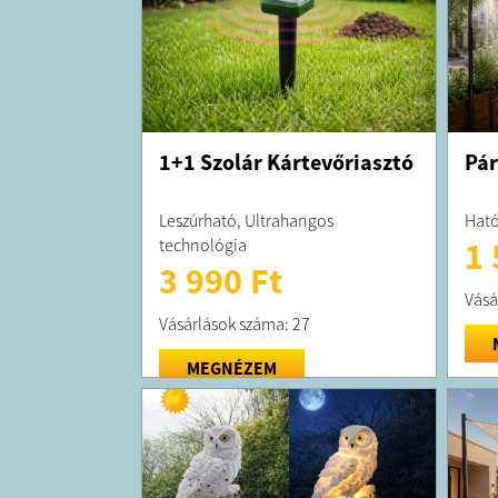
1+1 Szolár Kártevőriasztó
Pár
Leszúrható, Ultrahangos
Ható
technológia
1 
3 990 Ft
Vásá
Vásárlások száma: 27
MEGNÉZEM