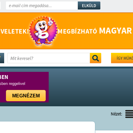
ELKÜLD
MAGYAR
 VELETEK!
MEGBÍZHATÓ
ÍGY MŰK
BEN
ben reggelivel
MEGNÉZEM
Nézet: