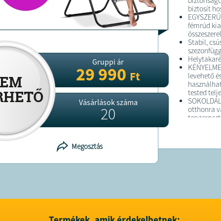
biztonságo
biztosít ho
EGYSZERŰ 
fémrúd kia
összeszerel
Stabil, csú
szezonfügg
Helytakaré
Gruppi ár
KÉNYELMES
29 990
Ft
levehető é
használhat
tested telj
SOKOLDALÚ
Vásárlások száma
20
otthonra v
tengerpart,
horgászat, 
Remek SZ
barátoknak
Megosztás
Súlytalans
tehermentes
valódi rel
Csomag ta
2 db kerti 
2 db fejpá
Termékek, amik érdekelhetnek: