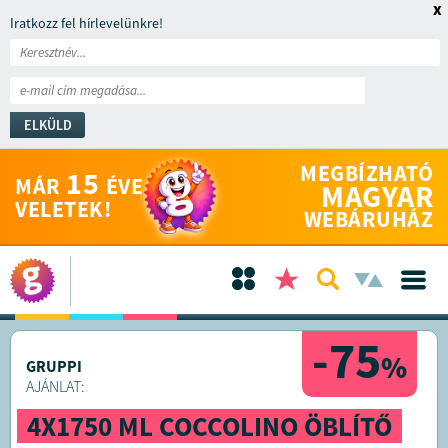
x
Iratkozz fel hírlevelünkre!
ELKÜLD
MEGBÍZHATÓ
15
MÁR
ÉVE
MAGYAR
VELETEK!
WEBÁRUHÁZ
-75
%
GRUPPI
AJÁNLAT:
4X1750 ML COCCOLINO ÖBLÍTŐ