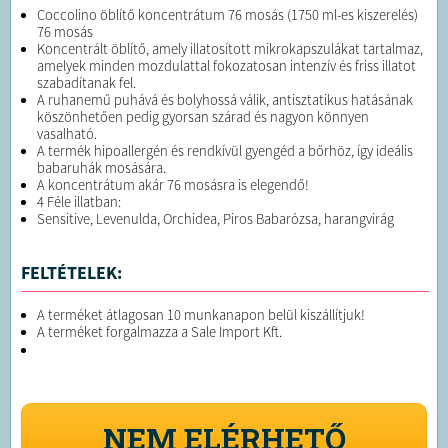
Coccolino öblítő koncentrátum 76 mosás (1750 ml-es kiszerelés)
76 mosás
Koncentrált öblítő, amely illatosított mikrokapszulákat tartalmaz,
amelyek minden mozdulattal fokozatosan intenzív és friss illatot
szabadítanak fel.
A ruhanemű puhává és bolyhossá válik, antisztatikus hatásának
köszönhetően pedig gyorsan szárad és nagyon könnyen
vasalható.
A termék hipoallergén és rendkívül gyengéd a bőrhöz, így ideális
babaruhák mosására.
A koncentrátum akár 76 mosásra is elegendő!
4 Féle illatban:
Sensitive, Levenulda, Orchidea, Piros Babarózsa, harangvirág
FELTÉTELEK:
A terméket átlagosan 10 munkanapon belül kiszállítjuk!
A terméket forgalmazza a Sale Import Kft.
NEM ELÉRHETŐ