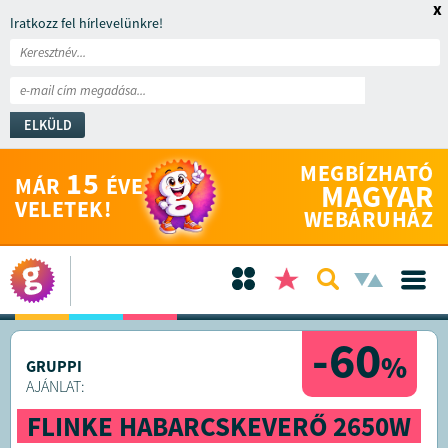
x
Iratkozz fel hírlevelünkre!
ELKÜLD
MEGBÍZHATÓ
15
MÁR
ÉVE
MAGYAR
VELETEK!
WEBÁRUHÁZ
-60
%
GRUPPI
AJÁNLAT:
FLINKE HABARCSKEVERŐ 2650W