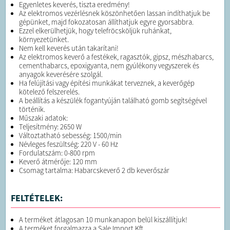
Egyenletes keverés, tiszta eredmény!
Az elektromos vezérlésnek köszönhetően lassan indíthatjuk be
gépünket, majd fokozatosan állíthatjuk egyre gyorsabbra.
Ezzel elkerülhetjük, hogy telefröcsköljük ruhánkat,
környezetünket.
Nem kell keverés után takarítani!
Az elektromos keverő a festékek, ragasztók, gipsz, mészhabarcs,
cementhabarcs, epoxigyanta, nem gyúlékony vegyszerek és
anyagok keverésére szolgál.
Ha felújítási vagy építési munkákat terveznek, a keverőgép
kötelező felszerelés.
A beállítás a készülék fogantyúján található gomb segítségével
történik.
Műszaki adatok:
Teljesítmény: 2650 W
Változtatható sebesség: 1500/min
Névleges feszültség: 220 V - 60 Hz
Fordulatszám: 0-800 rpm
Keverő átmérője: 120 mm
Csomag tartalma: Habarcskeverő 2 db keverőszár
FELTÉTELEK:
A terméket átlagosan 10 munkanapon belül kiszállítjuk!
A terméket forgalmazza a Sale Import Kft.