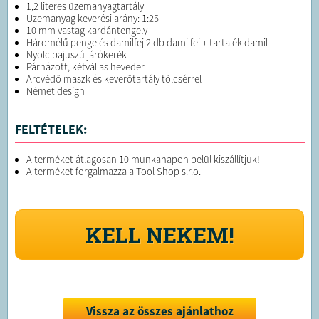
1,2 literes üzemanyagtartály
Üzemanyag keverési arány: 1:25
10 mm vastag kardántengely
Háromélű penge és damilfej 2 db damilfej + tartalék damil
Nyolc bajuszú járókerék
Párnázott, kétvállas heveder
Arcvédő maszk és keverőtartály tölcsérrel
Német design
FELTÉTELEK:
A terméket átlagosan 10 munkanapon belül kiszállítjuk!
A terméket forgalmazza a Tool Shop s.r.o.
KELL NEKEM!
Vissza az összes ajánlathoz