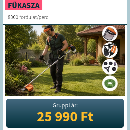
FŰKASZA
8000 fordulat/perc
Gruppi ár:
25 990
Ft