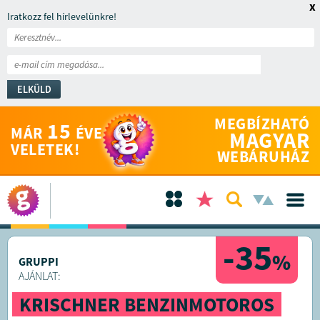
x
Iratkozz fel hírlevelünkre!
ELKÜLD
MEGBÍZHATÓ
15
MÁR
ÉVE
MAGYAR
VELETEK!
WEBÁRUHÁZ
-35
%
GRUPPI
AJÁNLAT:
KRISCHNER BENZINMOTOROS