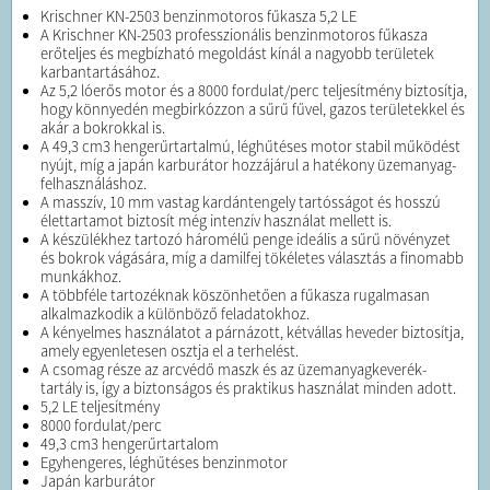
Krischner KN-2503 benzinmotoros fűkasza 5,2 LE
A Krischner KN-2503 professzionális benzinmotoros fűkasza
erőteljes és megbízható megoldást kínál a nagyobb területek
karbantartásához.
Az 5,2 lóerős motor és a 8000 fordulat/perc teljesítmény biztosítja,
hogy könnyedén megbirkózzon a sűrű fűvel, gazos területekkel és
akár a bokrokkal is.
A 49,3 cm3 hengerűrtartalmú, léghűtéses motor stabil működést
nyújt, míg a japán karburátor hozzájárul a hatékony üzemanyag-
felhasználáshoz.
A masszív, 10 mm vastag kardántengely tartósságot és hosszú
élettartamot biztosít még intenzív használat mellett is.
A készülékhez tartozó háromélű penge ideális a sűrű növényzet
és bokrok vágására, míg a damilfej tökéletes választás a finomabb
munkákhoz.
A többféle tartozéknak köszönhetően a fűkasza rugalmasan
alkalmazkodik a különböző feladatokhoz.
A kényelmes használatot a párnázott, kétvállas heveder biztosítja,
amely egyenletesen osztja el a terhelést.
A csomag része az arcvédő maszk és az üzemanyagkeverék-
tartály is, így a biztonságos és praktikus használat minden adott.
5,2 LE teljesítmény
8000 fordulat/perc
49,3 cm3 hengerűrtartalom
Egyhengeres, léghűtéses benzinmotor
Japán karburátor