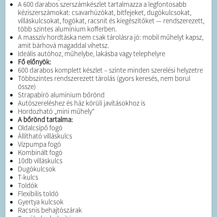
A 600 darabos szerszámkészlet tartalmazza a legfontosabb
kéziszerszámokat: csavarhúzókat, bitfejeket, dugókulcsokat,
villáskulcsokat, fogókat, racsnit és kiegészítőket — rendszerezett,
több szintes alumínium kofferben.
A masszív hordtáska nem csak tárolásra jó: mobil műhelyt kapsz,
amit bárhová magaddal vihetsz.
Ideális autóhoz, műhelybe, lakásba vagy telephelyre
Fő előnyök:
600 darabos komplett készlet – szinte minden szerelési helyzetre
Többszintes rendszerezett tárolás (gyors keresés, nem borul
össze)
Strapabíró alumínium bőrönd
Autószereléshez és ház körüli javításokhoz is
Hordozható „mini műhely”
A bőrönd tartalma:
Oldalcsípő fogó
Állítható villáskulcs
Vízpumpa fogó
Kombinált fogó
10db villáskulcs
Dugókulcsok
T-kulcs
Toldók
Flexibilis toldó
Gyertya kulcsok
Racsnis behajtószárak