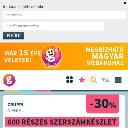
x
Iratkozz fel hírlevelünkre!
ELKÜLD
MEGBÍZHATÓ
15
MÁR
ÉVE
MAGYAR
VELETEK!
WEBÁRUHÁZ
-30
%
GRUPPI
AJÁNLAT:
600 RÉSZES SZERSZÁMKÉSZLET