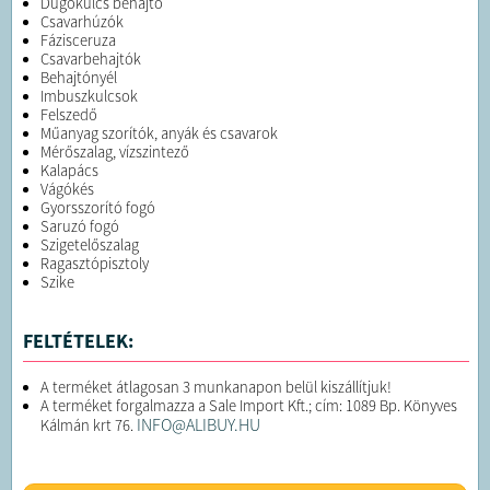
Dugókulcs behajtó
Csavarhúzók
Fázisceruza
Csavarbehajtók
Behajtónyél
Imbuszkulcsok
Felszedő
Műanyag szorítók, anyák és csavarok
Mérőszalag, vízszintező
Kalapács
Vágókés
Gyorsszorító fogó
Saruzó fogó
Szigetelőszalag
Ragasztópisztoly
Szike
FELTÉTELEK:
A terméket átlagosan 3 munkanapon belül kiszállítjuk!
A terméket forgalmazza a Sale Import Kft.; cím: 1089 Bp. Könyves
INFO@ALIBUY.HU
Kálmán krt 76.