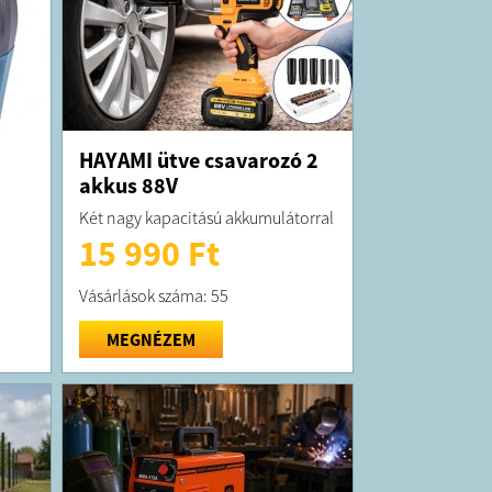
HAYAMI ütve csavarozó 2
akkus 88V
Két nagy kapacitású akkumulátorral
15 990 Ft
Vásárlások száma: 55
MEGNÉZEM