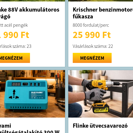
nke 88V akkumulátoros
Krischner benzinmotor
vágó
fűkasza
tt acél pengék
8000 fordulat/perc
 990 Ft
25 990 Ft
rlások száma: 23
Vásárlások száma: 22
MEGNÉZEM
MEGNÉZEM
yami
Flinke ütvecsavarozó
zültségátalakító 300 W