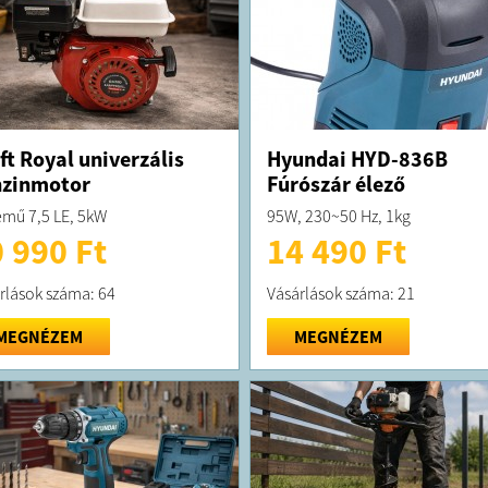
ft Royal univerzális
Hyundai HYD-836B
nzinmotor
Fúrószár élező
emű 7,5 LE, 5kW
95W, 230~50 Hz, 1kg
 990 Ft
14 490 Ft
rlások száma: 64
Vásárlások száma: 21
MEGNÉZEM
MEGNÉZEM