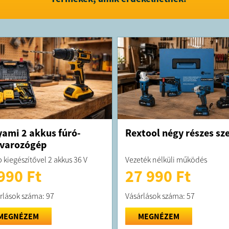
ami 2 akkus fúró-
Rextool négy részes sze
varozógép
 kiegészítővel 2 akkus 36 V
Vezeték nélküli működés
990 Ft
27 990 Ft
rlások száma: 97
Vásárlások száma: 57
MEGNÉZEM
MEGNÉZEM