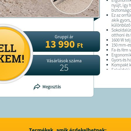
Ergonomiku
nyújt, így
biztonság
Ez az orrf
akik gyors
különböző
Sokoldalú
otthoni és
Gruppi ár
1600 W tel
13 990
Ft
150 mm-es 
Fa és fém 
Ergonomik
Gyors és h
Vásárlások száma
25
Kompakt ki
Sokoldalú f
munkákho
Megosztás
FELTÉTELE
A terméket
A terméket
Termékek, amik érdekelhetnek: