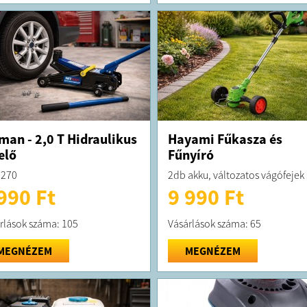
man - 2,0 T Hidraulikus
Hayami Fűkasza és
elő
Fűnyíró
2270
2db akku, változatos vágófejek
990 Ft
9 990 Ft
rlások száma: 105
Vásárlások száma: 65
MEGNÉZEM
MEGNÉZEM