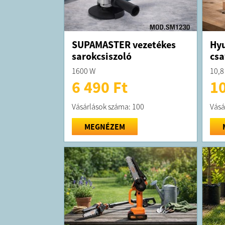
SUPAMASTER vezetékes
Hyu
sarokcsiszoló
csa
1600 W
10,8
6 490 Ft
10
Vásárlások száma: 100
Vásá
MEGNÉZEM