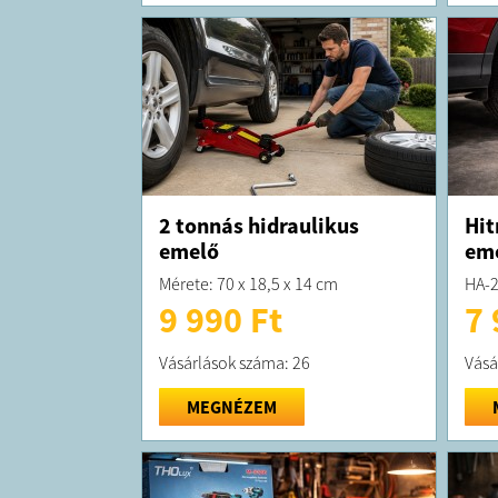
2 tonnás hidraulikus
Hit
emelő
em
Mérete: 70 x 18,5 x 14 cm
HA-
9 990 Ft
7 
Vásárlások száma: 26
Vásá
MEGNÉZEM