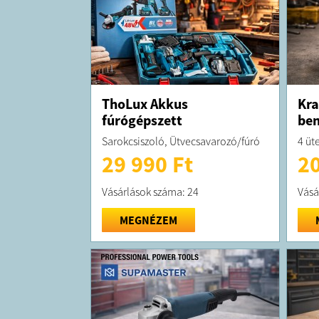
ThoLux Akkus
Kra
fúrógépszett
be
Sarokcsiszoló, Ütvecsavarozó/fúró
4 üt
29 990 Ft
20
Vásárlások száma: 24
Vásá
MEGNÉZEM