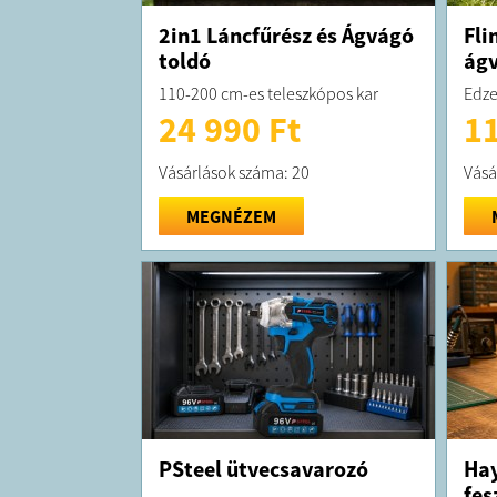
2in1 Láncfűrész és Ágvágó
Fli
toldó
ág
110-200 cm-es teleszkópos kar
Edze
24 990 Ft
11
Vásárlások száma: 20
Vásá
MEGNÉZEM
PSteel ütvecsavarozó
Ha
fes