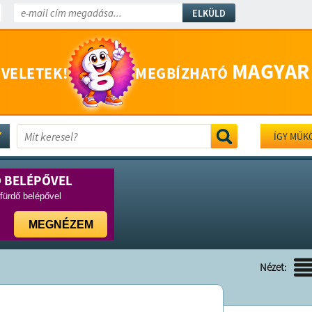
ELKÜLD
MAGYAR
 VELETEK!
MEGBÍZHATÓ
ÍGY MŰK
Ő BELÉPŐVEL
rfürdő belépővel
MEGNÉZEM
Nézet: