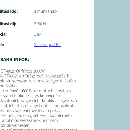
lítási idő:
3 munkanap
ítási díj:
2190 Ft
cia:
1 év
tó:
Sale Import Kft
SABB INFÓK:
OF-8029 Orrfűrész 1600W
K-OF-8029 orrfűrész ideális választás, ha
koldalú szerszámra van szükséged fa és fém
bolásához.
jesítményű, 1600 W-os motor biztosítja a
s stabil működést, így könnyedén
k különféle vágási feladatokkal, legyen szó
sról, felújításról vagy bontási munkákról.
s fűrészlap lehetővé teszi a precíz
ést még szűkebb, nehezen hozzáférhető
s, ahol más szerszámok már nem
tók kényelmesen.