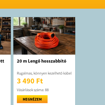
tt
20 m Lengő hosszabbító
Rugalmas, könnyen kezelhető kábel
3 490 Ft
Vásárlások száma: 88
MEGNÉZEM