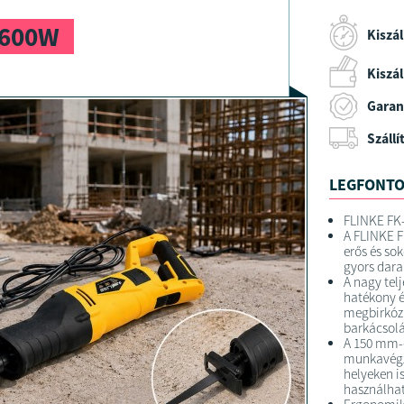
1600W
Kiszál
Kiszáll
Garan
Szállí
LEGFONTO
FLINKE FK-
A FLINKE F
erős és so
gyors dara
A nagy tel
hatékony é
megbirkózi
barkácsolá
A 150 mm-e
munkavégz
helyeken i
használha