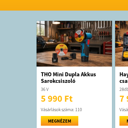
THO Mini Dupla Akkus
Hay
Sarokcsiszoló
csa
36 V
28db
5 990 Ft
7 
Vásárlások száma: 110
Vásá
MEGNÉZEM