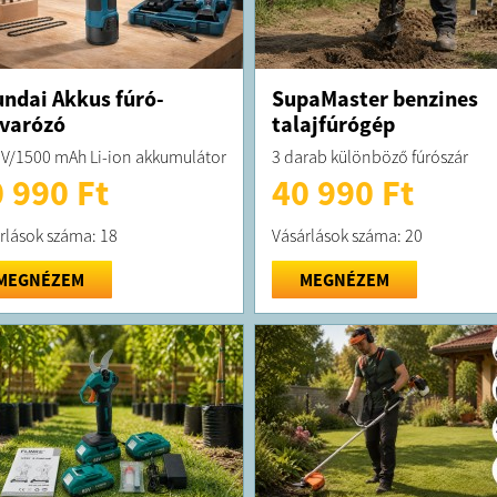
ndai Akkus fúró-
SupaMaster benzines
varózó
talajfúrógép
 V/1500 mAh Li-ion akkumulátor
3 darab különböző fúrószár
 990 Ft
40 990 Ft
rlások száma: 18
Vásárlások száma: 20
MEGNÉZEM
MEGNÉZEM