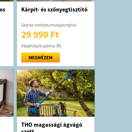
os
Kárpit- és szőnyegtisztító
Száraz-nedves mosóporszívó
29 990 Ft
Vásárlások száma: 85
MEGNÉZEM
THO magassági ágvágó
szett