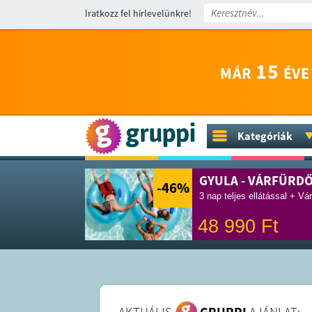
Iratkozz fel hírlevelünkre!
15
MÁR
ÉVE
Kategóriák
GYULA - VÁRFÜRD
-46
%
3 nap teljes ellátással + Vá
48 990
Ft