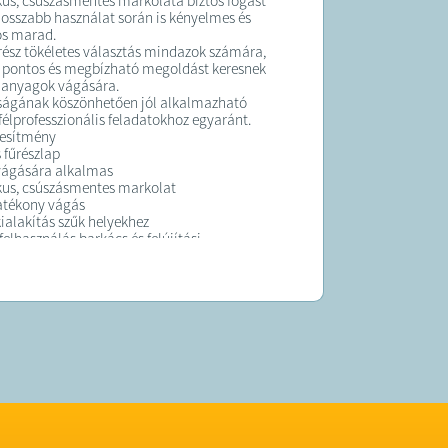
s, csúszásmentes markolata biztos fogást
 hosszabb használat során is kényelmes és
os marad.
űrész tökéletes választás mindazok számára,
, pontos és megbízható megoldást keresnek
 anyagok vágására.
ságának köszönhetően jól alkalmazható
 félprofesszionális feladatokhoz egyaránt.
jesítmény
fűrészlap
vágására alkalmas
us, csúszásmentes markolat
atékony vágás
alakítás szűk helyekhez
elhasználás barkács és felújítási
z
K:
 átlagosan 3 munkanapon belül kiszállítjuk!
 forgalmazza a Sale Import Kft.