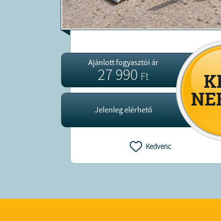
Ajánlott fogyasztói ár
27 990
Ft
Jelenleg elérhető
Kedvenc