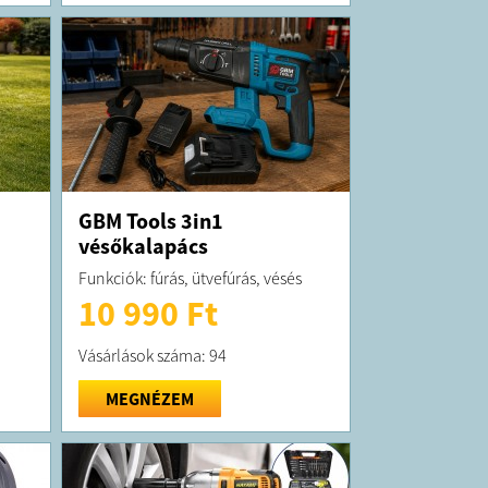
GBM Tools 3in1
vésőkalapács
Funkciók: fúrás, ütvefúrás, vésés
10 990 Ft
Vásárlások száma: 94
MEGNÉZEM