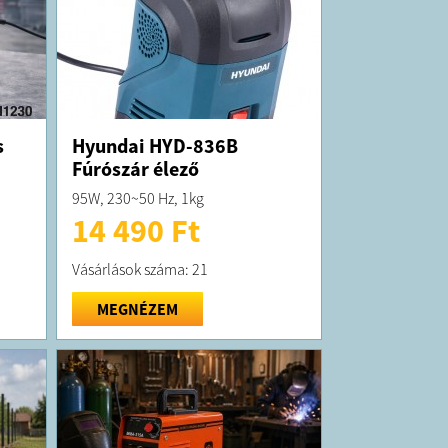
s
Hyundai HYD-836B
Fúrószár élező
95W, 230~50 Hz, 1kg
14 490 Ft
Vásárlások száma: 21
MEGNÉZEM