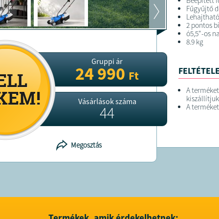
Beépített 
Fűgyűjtő d
Lehajtható
2 pontos b
ó5,5"-os n
8.9 kg
Gruppi ár
24 990
FELTÉTELE
Ft
A terméke
kiszállítjuk
Vásárlások száma
A terméket
44
Megosztás
Termékek, amik érdekelhetnek: