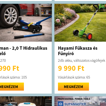
man - 2,0 T Hidraulikus
Hayami Fűkasza és
elő
Fűnyíró
2270
2db akku, változatos vágófejek
990 Ft
9 990 Ft
rlások száma: 105
Vásárlások száma: 65
MEGNÉZEM
MEGNÉZEM