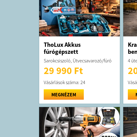
ThoLux Akkus
Kra
fúrógépszett
be
Sarokcsiszoló, Ütvecsavarozó/fúró
4 üt
29 990 Ft
20
Vásárlások száma: 24
Vásá
MEGNÉZEM