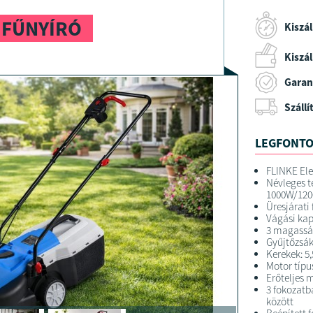
 FŰNYÍRÓ
Kiszál
Kiszáll
Garan
Szállí
LEGFONTO
FLINKE Ele
Névleges t
1000W/12
Üresjárati
Vágási ka
3 magassá
Gyűjtőzsák
Kerekek: 5,
Motor típu
Erőteljes
3 fokozatb
között