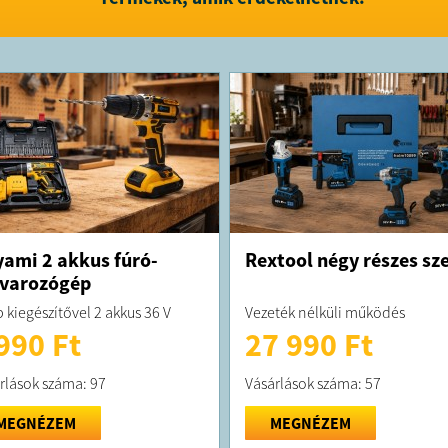
ami 2 akkus fúró-
Rextool négy részes sze
varozógép
 kiegészítővel 2 akkus 36 V
Vezeték nélküli működés
990 Ft
27 990 Ft
rlások száma: 97
Vásárlások száma: 57
MEGNÉZEM
MEGNÉZEM