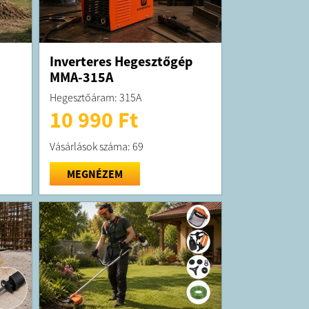
Inverteres Hegesztőgép
MMA-315A
Hegesztőáram: 315A
10 990 Ft
Vásárlások száma: 69
MEGNÉZEM