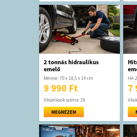
2 tonnás hidraulikus
Hit
emelő
em
Mérete: 70 x 18,5 x 14 cm
HA-
9 990 Ft
7 
Vásárlások száma: 26
Vásá
MEGNÉZEM