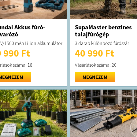
ndai Akkus fúró-
SupaMaster benzines
varózó
talajfúrógép
 V/1500 mAh Li-ion akkumulátor
3 darab különböző fúrószár
 990 Ft
40 990 Ft
rlások száma: 18
Vásárlások száma: 20
MEGNÉZEM
MEGNÉZEM