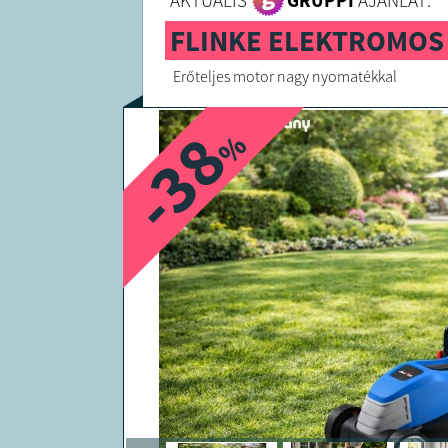
AKTUÁLIS
GRUPPI
AJÁNLAT:
FLINKE ELEKTROMOS
Erőteljes motor nagy nyomatékkal
-38
%