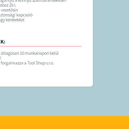
fogantyú a könnyű szállítás érdekében
oboz 25 l.
 vezetősín
iztonsági kapcsoló
agy kerekekkel
K:
t átlagosan 10 munkanapon belül
!
 forgalmazza a Tool Shop s.r.o.