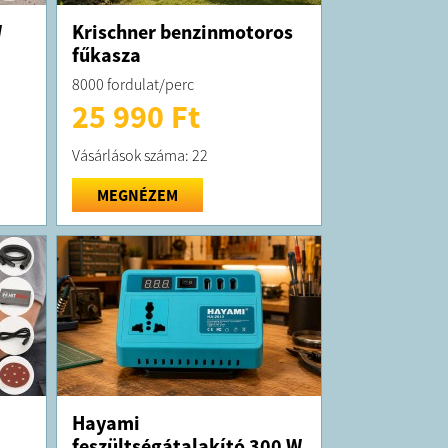
W
Krischner benzinmotoros
fűkasza
8000 fordulat/perc
25 990 Ft
Vásárlások száma: 22
MEGNÉZEM
Hayami
feszültségátalakító 300 W