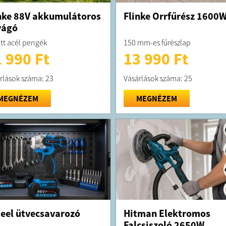
nke 88V akkumulátoros
Flinke Orrfűrész 1600
vágó
tt acél pengék
150 mm-es fűrészlap
 990 Ft
13 990 Ft
rlások száma: 23
Vásárlások száma: 25
MEGNÉZEM
MEGNÉZEM
eel ütvecsavarozó
Hitman Elektromos
Falcsiszoló 2650W