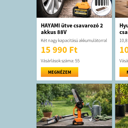
HAYAMI ütve csavarozó 2
Hyu
akkus 88V
csa
Két nagy kapacitású akkumulátorral
10,8
15 990 Ft
10
Vásárlások száma: 55
Vásá
MEGNÉZEM