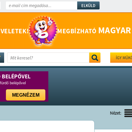
ELKÜLD
MAGYAR
 VELETEK!
MEGBÍZHATÓ
ÍGY MŰK
Ő BELÉPŐVEL
rfürdő belépővel
MEGNÉZEM
Nézet: