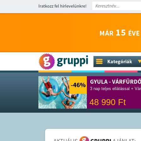
Iratkozz fel hírlevelünkre!
15
MÁR
ÉVE
Kategóriák
GYULA - VÁRFÜRD
-46
%
3 nap teljes ellátással + Vá
48 990
Ft