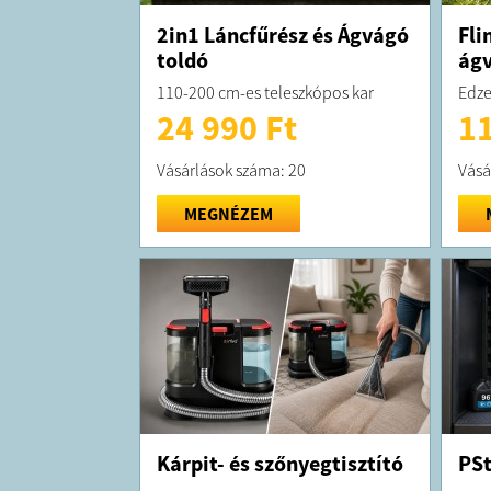
2in1 Láncfűrész és Ágvágó
Fli
toldó
ág
110-200 cm-es teleszkópos kar
Edze
24 990 Ft
11
Vásárlások száma: 20
Vásá
MEGNÉZEM
Kárpit- és szőnyegtisztító
PSt