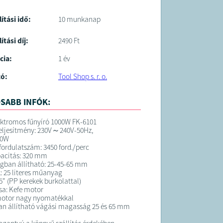
lítási idő:
10 munkanap
ítási díj:
2490 Ft
cia:
1 év
tó:
Tool Shop s. r. o.
SABB INFÓK:
ktromos fűnyíró 1000W FK-6101
eljesítmény: 230V～240V-50Hz,
00W
 fordulatszám: 3450 ford./perc
pacitás: 320 mm
gban állítható: 25-45-65 mm
: 25 literes műanyag
5" (PP kerekek burkolattal)
sa: Kefe motor
 motor nagy nyomatékkal
an állítható vágási magasság 25 és 65 mm