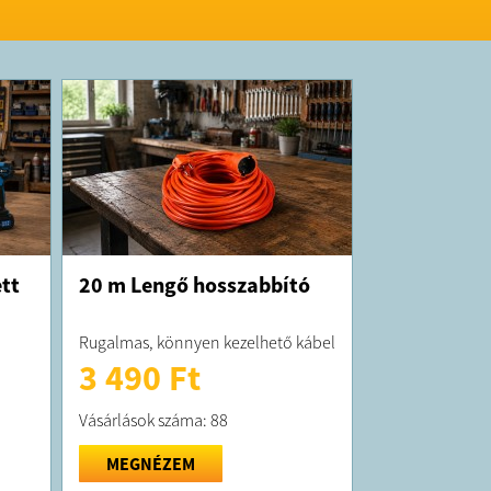
tt
20 m Lengő hosszabbító
Rugalmas, könnyen kezelhető kábel
3 490 Ft
Vásárlások száma: 88
MEGNÉZEM