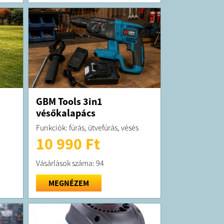
GBM Tools 3in1
vésőkalapács
Funkciók: fúrás, ütvefúrás, vésés
10 990 Ft
Vásárlások száma: 94
MEGNÉZEM