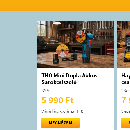
THO Mini Dupla Akkus
Hay
Sarokcsiszoló
csa
36 V
28db
5 990 Ft
7 
Vásárlások száma: 110
Vásá
MEGNÉZEM