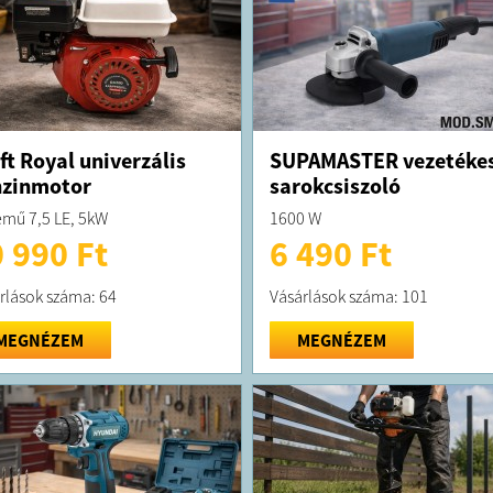
ft Royal univerzális
SUPAMASTER vezetéke
nzinmotor
sarokcsiszoló
emű 7,5 LE, 5kW
1600 W
 990 Ft
6 490 Ft
rlások száma: 64
Vásárlások száma: 101
MEGNÉZEM
MEGNÉZEM