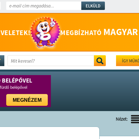
ELKÜLD
MAGYAR
 VELETEK!
MEGBÍZHATÓ
ÍGY MŰK
Ő BELÉPŐVEL
rfürdő belépővel
MEGNÉZEM
Nézet: