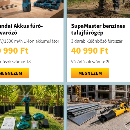
ndai Akkus fúró-
SupaMaster benzines
varózó
talajfúrógép
 V/1500 mAh Li-ion akkumulátor
3 darab különböző fúrószár
 990 Ft
40 990 Ft
rlások száma: 18
Vásárlások száma: 20
MEGNÉZEM
MEGNÉZEM