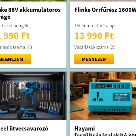
nke 88V akkumulátoros
Flinke Orrfűrész 1600
vágó
tt acél pengék
150 mm-es fűrészlap
 990 Ft
13 990 Ft
rlások száma: 23
Vásárlások száma: 25
MEGNÉZEM
MEGNÉZEM
eel ütvecsavarozó
Hayami
feszültségátalakító 30