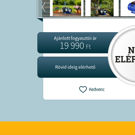
Ajánlott fogyasztói ár
19 990
Ft
Rövid ideig elérhető
Kedvenc