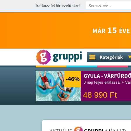
Iratkozz fel hírlevelünkre!
15
MÁR
ÉVE
Kategóriák
GYULA - VÁRFÜRD
-46
%
3 nap teljes ellátással + Vá
48 990
Ft