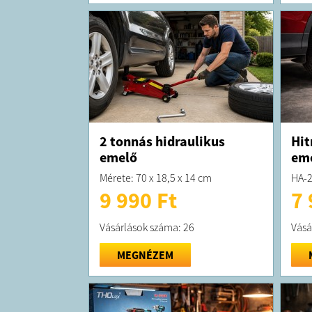
2 tonnás hidraulikus
Hit
emelő
em
Mérete: 70 x 18,5 x 14 cm
HA-
9 990 Ft
7 
Vásárlások száma: 26
Vásá
MEGNÉZEM