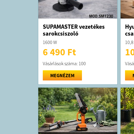
SUPAMASTER vezetékes
Hyu
sarokcsiszoló
csa
1600 W
10,8
6 490 Ft
10
Vásárlások száma: 100
Vásá
MEGNÉZEM