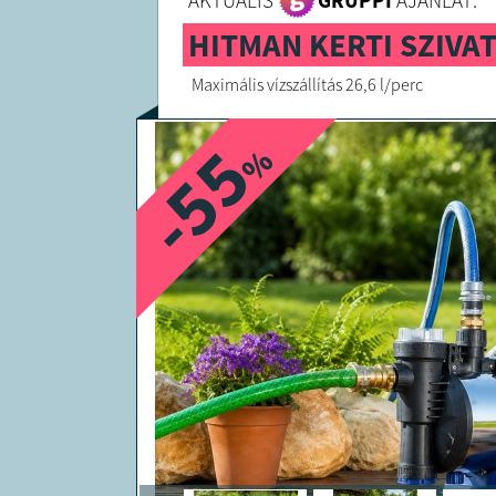
AKTUÁLIS
GRUPPI
AJÁNLAT:
HITMAN KERTI SZIVAT
Maximális vízszállítás 26,6 l/perc
-55
%