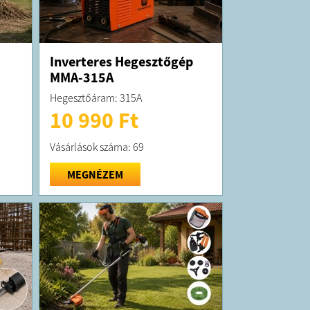
Inverteres Hegesztőgép
MMA-315A
Hegesztőáram: 315A
10 990 Ft
Vásárlások száma: 69
MEGNÉZEM