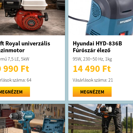
ft Royal univerzális
Hyundai HYD-836B
nzinmotor
Fúrószár élező
emű 7,5 LE, 5kW
95W, 230~50 Hz, 1kg
 990 Ft
14 490 Ft
rlások száma: 64
Vásárlások száma: 21
MEGNÉZEM
MEGNÉZEM