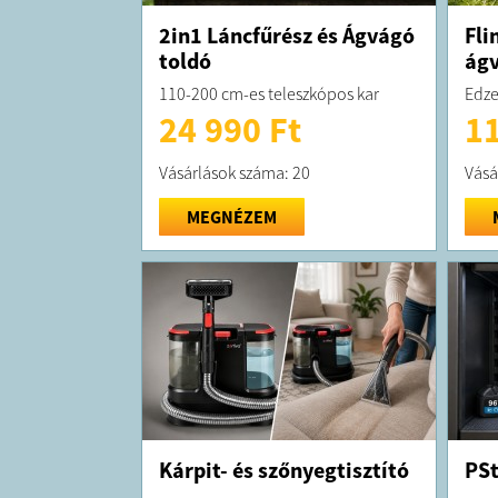
2in1 Láncfűrész és Ágvágó
Fli
toldó
ág
110-200 cm-es teleszkópos kar
Edze
24 990 Ft
11
Vásárlások száma: 20
Vásá
MEGNÉZEM
Kárpit- és szőnyegtisztító
PSt