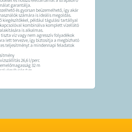
ödését és hosszú élettartamát a strapabíró
álat garantálja.
zelhető és gyorsan beüzemelhető, így akár
lhasználók számára is ideális megoldás.
 kiegészítőkkel, például tágulási tartállyal
apcsolóval kombinálva komplett vízellátó
ialakítására is alkalmas.
ú tiszta víz vagy nem agresszív folyadékok
a lett tervezve, így biztosítja a megbízható
tes teljesítményt a mindennapi feladatok
esítmény
ízszállítás 26,6 l/perc
 emelőmagasság 32 m
 szívómélység 8 m
atlakozók
s rendszer magas nyomáshoz
sség elleni védelem
 könnyen telepíthető
éshez és vízellátáshoz ideális
za kevesebb mint 1 m
K: