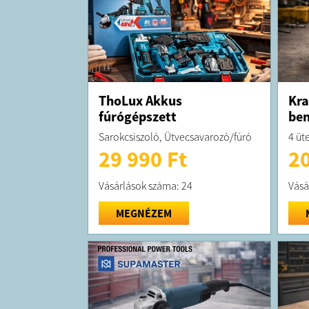
ThoLux Akkus
Kra
fúrógépszett
be
Sarokcsiszoló, Ütvecsavarozó/fúró
4 üt
29 990 Ft
20
Vásárlások száma: 24
Vásá
MEGNÉZEM