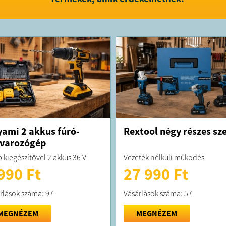
A megrend
kiszállítás
A terméket 
ami 2 akkus fúró-
Rextool négy részes sze
varozógép
 kiegészítővel 2 akkus 36 V
Vezeték nélküli működés
990 Ft
27 990 Ft
rlások száma: 97
Vásárlások száma: 57
MEGNÉZEM
MEGNÉZEM