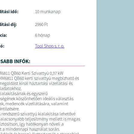
lítási idő:
10 munkanap
ítási díj:
2990 Ft
cia:
6 hónap
tó:
Tool Shop s. r. o.
SABB INFÓK:
811 QB60 Kerti Szivattyú 0,37 kW
M6811 QB60 kerti szivattyú megbízható és
egoldást kínál háztartási vízellátási és
eladatokhoz.
alakításának és egyszerű
őségének köszönhetően ideális választás
tak, medencék vízellátására, valamint
ntözésére.
s rendszerű szivattyú kialakítása lehetővé
y alacsonyabb teljesítmény mellett is magas
ztosítson, így hatékonyan növeli a
 a mindennapi használat során.