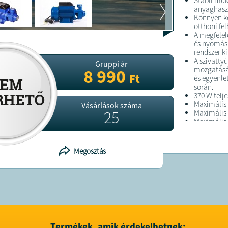
Stabil műk
anyaghaszn
Könnyen ke
otthoni fe
A megfelelő
és nyomásk
rendszer k
A szivatty
Gruppi ár
mozgatásár
8 990
Ft
és egyenle
során.
370 W telj
Maximális v
Vásárlások száma
25
Maximális
Maximális
1 colos cs
Perifériá
IP44 nedve
Megosztás
Kompakt és
Kerti öntöz
Súly 6 kg
Kábel hoss
FELTÉTELE
Termékek, amik érdekelhetnek: