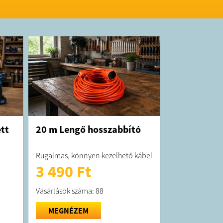
elt termék maximum 10 munkanapon belül
ra kerül!
forgalmazza a Tool Shop s. r. o.
tt
20 m Lengő hosszabbító
Rugalmas, könnyen kezelhető kábel
3 490 Ft
Vásárlások száma: 88
MEGNÉZEM