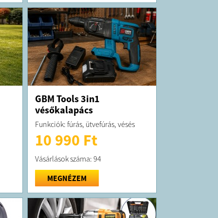
GBM Tools 3in1
vésőkalapács
Funkciók: fúrás, ütvefúrás, vésés
10 990 Ft
Vásárlások száma: 94
MEGNÉZEM