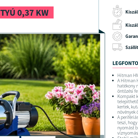
TYÚ 0,37 KW
Kiszál
Kiszáll
Garan
Szállí
LEGFONTO
Hitman HM6
A Hitman H
hatékony m
öntözési f
Kompakt ki
telepíthet
kertek, ku
növények ö
A perifériá
teszi, hog
nyomást bi
víznyomást