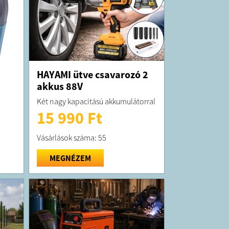
HAYAMI ütve csavarozó 2
akkus 88V
Két nagy kapacitású akkumulátorral
15 990 Ft
Vásárlások száma: 55
MEGNÉZEM