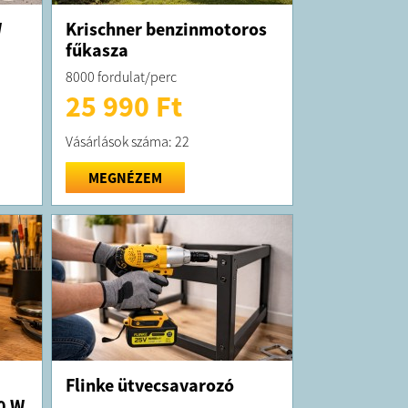
W
Krischner benzinmotoros
fűkasza
8000 fordulat/perc
25 990 Ft
Vásárlások száma: 22
MEGNÉZEM
Flinke ütvecsavarozó
0 W