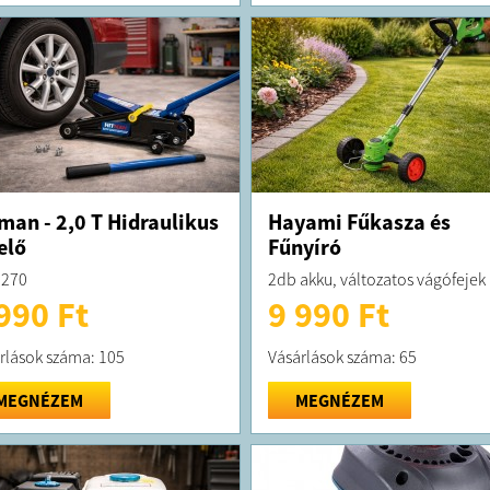
man - 2,0 T Hidraulikus
Hayami Fűkasza és
elő
Fűnyíró
2270
2db akku, változatos vágófejek
990 Ft
9 990 Ft
rlások száma: 105
Vásárlások száma: 65
MEGNÉZEM
MEGNÉZEM