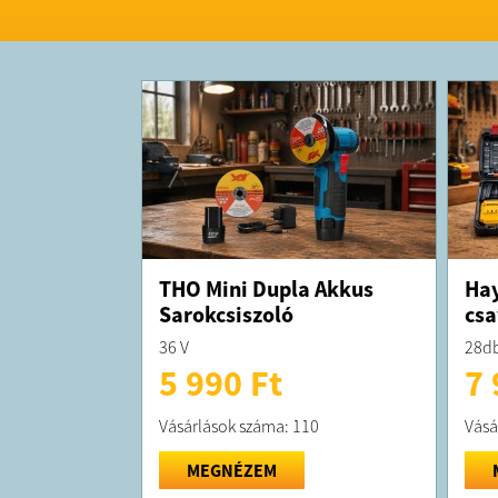
THO Mini Dupla Akkus
Hay
Sarokcsiszoló
csa
36 V
28db
5 990 Ft
7 
Vásárlások száma: 110
Vásá
MEGNÉZEM