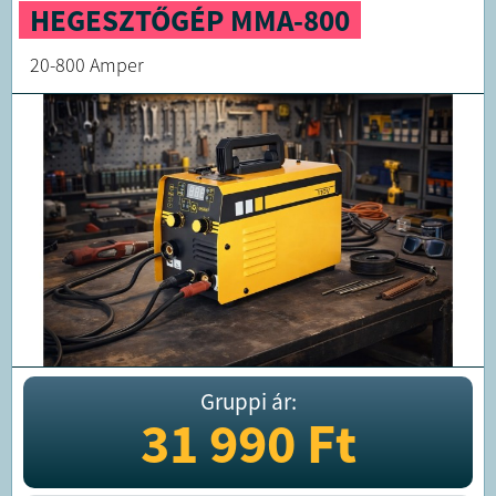
HEGESZTŐGÉP MMA-800
20-800 Amper
Gruppi ár:
31 990
Ft