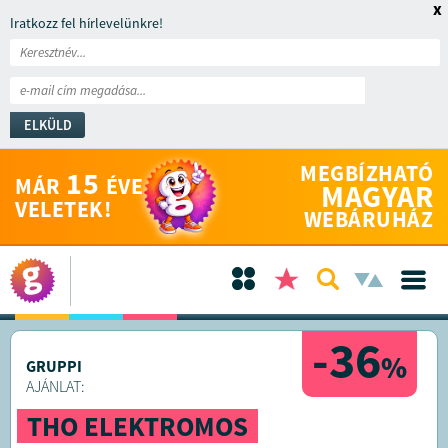
x
Iratkozz fel hírlevelünkre!
ELKÜLD
MEGBÍZHATÓ
15
MÁR
ÉVE
MAGYAR
VELETEK!
WEBÁRUHÁZ
-36
%
GRUPPI
AJÁNLAT:
THO ELEKTROMOS