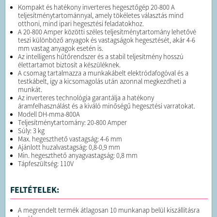
Kompakt és hatékony inverteres hegesztőgép 20-800 A
teljesítménytartománnyal, amely tökéletes választás mind
otthoni, mind ipari hegesztési feladatokhoz.
A 20-800 Amper közötti széles teljesítménytartomány lehetővé
teszi különböző anyagok és vastagságok hegesztését, akár 4-6
mm vastag anyagok esetén is.
Az intelligens hűtőrendszer és a stabil teljesítmény hosszú
élettartamot biztosít a készüléknek.
A csomag tartalmazza a munkakábelt elektródafogóval és a
testkábelt, így a kicsomagolás után azonnal megkezdheti a
munkát.
Az inverteres technológia garantálja a hatékony
áramfelhasználást és a kiváló minőségű hegesztési varratokat.
Modell DH-mma-800A
Teljesítménytartomány: 20-800 Amper
Súly: 3 kg
Max. hegeszthető vastagság: 4-6 mm
Ajánlott huzalvastagság: 0,8-0,9 mm
Min. hegeszthető anyagvastagság: 0,8 mm
Tápfeszültség: 110V
FELTÉTELEK:
A megrendelt termék átlagosan 10 munkanap belül kiszállításra