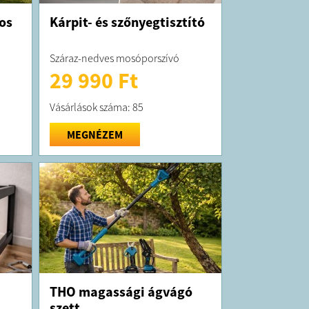
os
Kárpit- és szőnyegtisztító
Száraz-nedves mosóporszívó
29 990 Ft
Vásárlások száma: 85
MEGNÉZEM
THO magassági ágvágó
szett