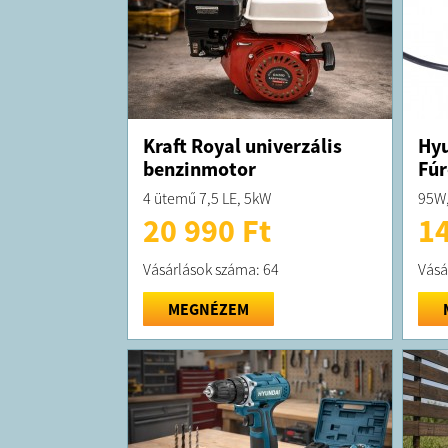
Kraft Royal univerzális
Hy
benzinmotor
Fúr
4 ütemű 7,5 LE, 5kW
95W,
20 990 Ft
14
Vásárlások száma: 64
Vásá
MEGNÉZEM