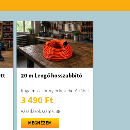
K:
elt termék átlagosan 7 munkanapon belül
ra kerül
orgalmazója a Tool Shop
hop.ugyfelszolgalat@gmail.com
tt
20 m Lengő hosszabbító
Rugalmas, könnyen kezelhető kábel
3 490 Ft
Vásárlások száma: 88
MEGNÉZEM