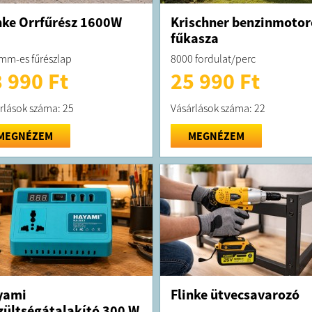
nke Orrfűrész 1600W
Krischner benzinmotor
fűkasza
mm-es fűrészlap
8000 fordulat/perc
 990 Ft
25 990 Ft
rlások száma: 25
Vásárlások száma: 22
MEGNÉZEM
MEGNÉZEM
yami
Flinke ütvecsavarozó
zültségátalakító 300 W