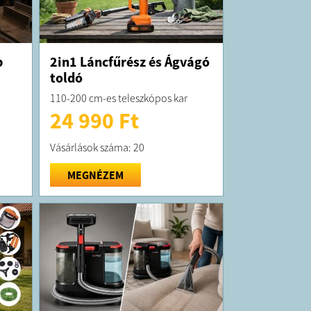
p
2in1 Láncfűrész és Ágvágó
toldó
110-200 cm-es teleszkópos kar
24 990 Ft
Vásárlások száma: 20
MEGNÉZEM