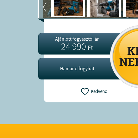
Ajánlott fogyasztói ár
24 990
Ft
Hamar elfogyhat
Kedvenc