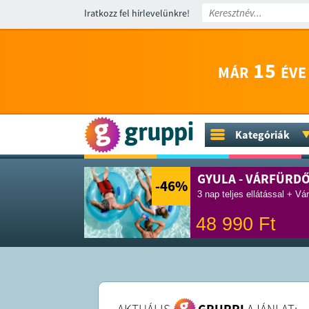
Iratkozz fel hírlevelünkre!
15
MÁR
ÉVE
Kategóriák
GYULA - VÁRFÜRD
-46
%
3 nap teljes ellátással + Vá
48 990
Ft