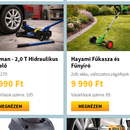
man - 2,0 T Hidraulikus
Hayami Fűkasza és
elő
Fűnyíró
2270
2db akku, változatos vágófejek
990 Ft
9 990 Ft
rlások száma: 105
Vásárlások száma: 65
MEGNÉZEM
MEGNÉZEM