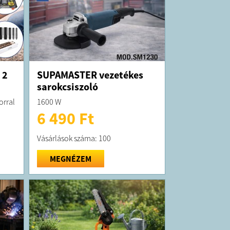
 2
SUPAMASTER vezetékes
sarokcsiszoló
orral
1600 W
6 490 Ft
Vásárlások száma: 100
MEGNÉZEM