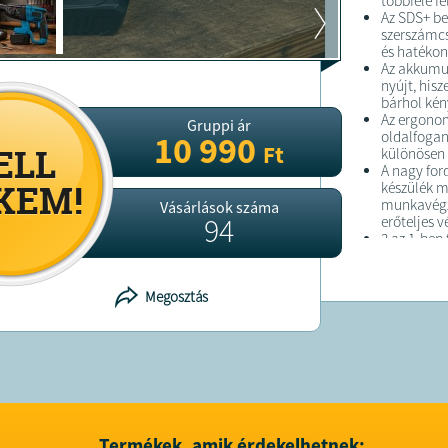
többféle fe
Az SDS+ be
szerszámcs
és hatéko
Az akkumul
nyújt, hisz
bárhol ké
Az ergonom
Gruppi ár
oldalfogan
10 990
Ft
különösen 
A nagy for
készülék m
munkavégzé
Vásárlások száma
94
erőteljes v
3 az 1-ben 
Teljesítmé
Ütési energ
Üresjárati
Megosztás
SDS+ befo
Akkumuláto
Ergonomiku
Alkalmas b
megmunká
Akkumulát
Termékek, amik érdekelhetnek: