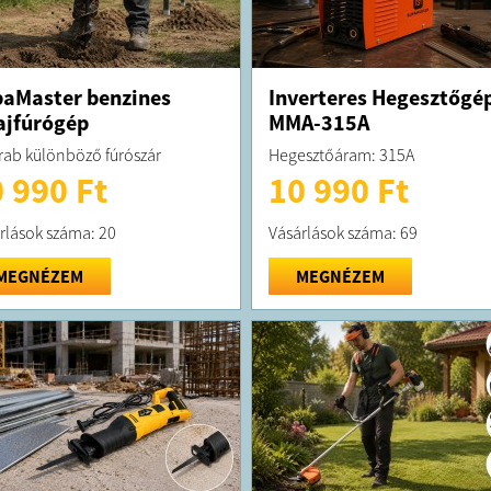
aMaster benzines
Inverteres Hegesztőgé
ajfúrógép
MMA-315A
rab különböző fúrószár
Hegesztőáram: 315A
 990 Ft
10 990 Ft
rlások száma: 20
Vásárlások száma: 69
MEGNÉZEM
MEGNÉZEM