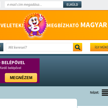
ELKÜLD
MAGYAR
 VELETEK!
MEGBÍZHATÓ
ÍGY MŰK
Ő BELÉPŐVEL
rfürdő belépővel
MEGNÉZEM
Nézet: