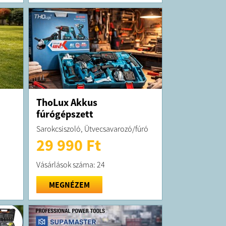
ThoLux Akkus
fúrógépszett
Sarokcsiszoló, Ütvecsavarozó/fúró
29 990 Ft
Vásárlások száma: 24
MEGNÉZEM