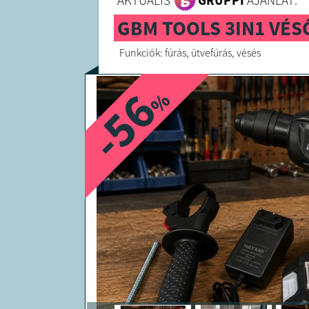
AKTUÁLIS
GRUPPI
AJÁNLAT:
GBM TOOLS 3IN1 VÉ
Funkciók: fúrás, ütvefúrás, vésés
-56
%