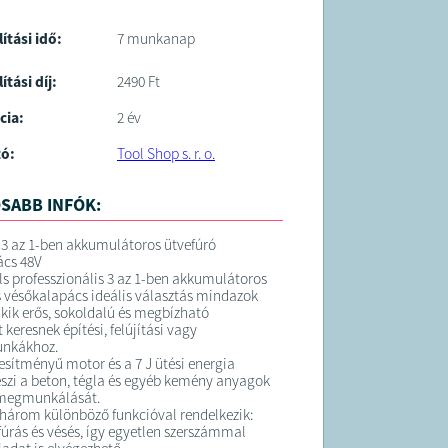
lítási idő:
7 munkanap
ítási díj:
2490 Ft
cia:
2 év
tó:
Tool Shop s. r. o.
SABB INFÓK:
3 az 1-ben akkumulátoros ütvefúró
ács 48V
s professzionális 3 az 1-ben akkumulátoros
s vésőkalapács ideális választás mindazok
kik erős, sokoldalú és megbízható
keresnek építési, felújítási vagy
nkákhoz.
jesítményű motor és a 7 J ütési energia
eszi a beton, tégla és egyéb kemény anyagok
megmunkálását.
 három különböző funkcióval rendelkezik:
efúrás és vésés, így egyetlen szerszámmal