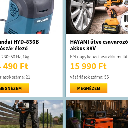
undai HYD-836B
HAYAMI ütve csavarozó
ószár élező
akkus 88V
 230~50 Hz, 1kg
Két nagy kapacitású akkumulát
 490 Ft
15 990 Ft
rlások száma: 21
Vásárlások száma: 55
MEGNÉZEM
MEGNÉZEM