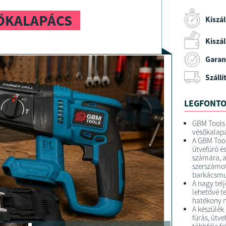
SŐKALAPÁCS
Kiszál
Kiszáll
Garan
Szállí
LEGFONTO
GBM Tools 
vésőkalap
A GBM Tool
ütvefúró é
számára, a
szerszámot 
barkácsmu
A nagy tel
lehetővé t
hatékony 
A készülék
fúrás, ütv