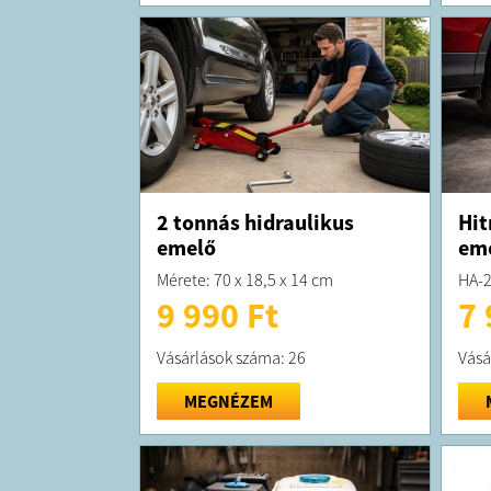
2 tonnás hidraulikus
Hit
emelő
em
Mérete: 70 x 18,5 x 14 cm
HA-
9 990 Ft
7 
Vásárlások száma: 26
Vásá
MEGNÉZEM