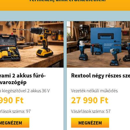
FELTÉTELE
A megrend
kiszállítás
A termék f
Sro.,
tools
ami 2 akkus fúró-
Rextool négy részes sze
varozógép
 kiegészítővel 2 akkus 36 V
Vezeték nélküli működés
990 Ft
27 990 Ft
rlások száma: 97
Vásárlások száma: 57
MEGNÉZEM
MEGNÉZEM