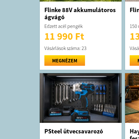
Flinke 88V akkumulátoros
Fli
ágvágó
Edzett acél pengék
150 
11 990 Ft
13
Vásárlások száma: 23
Vásá
MEGNÉZEM
PSteel ütvecsavarozó
Ha
fes