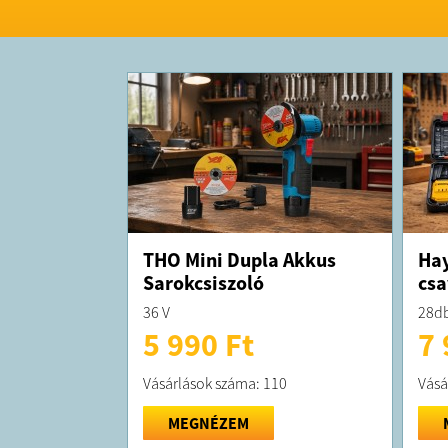
THO Mini Dupla Akkus
Hay
Sarokcsiszoló
csa
36 V
28db
5 990 Ft
7 
Vásárlások száma: 110
Vásá
MEGNÉZEM