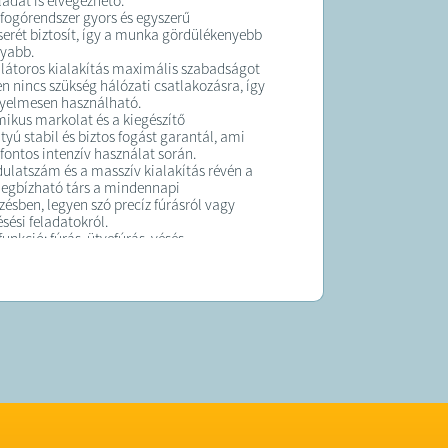
ladat is elvégezhető.
fogórendszer gyors és egyszerű
erét biztosít, így a munka gördülékenyebb
nyabb.
átoros kialakítás maximális szabadságot
en nincs szükség hálózati csatlakozásra, így
nyelmesen használható.
ikus markolat és a kiegészítő
tyú stabil és biztos fogást garantál, ami
fontos intenzív használat során.
dulatszám és a masszív kialakítás révén a
egbízható társ a mindennapi
sben, legyen szó precíz fúrásról vagy
ésési feladatokról.
funkció: fúrás, ütvefúrás, vésés
ny: 2800 W
ia: 7 J
 fordulatszám: 5500 RPM
górendszer
r: 48 V
s kialakítás oldalfogantyúval
eton, tégla és kemény anyagok
lására
oros működés a szabad mozgásért