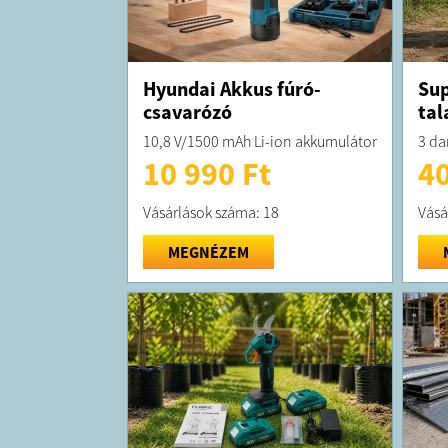
Hyundai Akkus fúró-
Sup
csavarózó
tal
10,8 V/1500 mAh Li-ion akkumulátor
3 da
10 990 Ft
40
Vásárlások száma: 18
Vásá
MEGNÉZEM