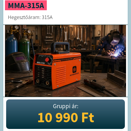
MMA-315A
Hegesztőáram: 315A
Gruppi ár:
10 990
Ft