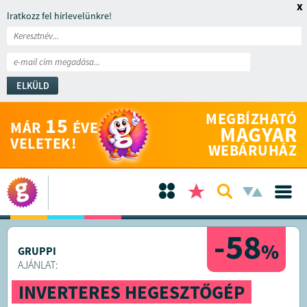
x
Iratkozz fel hírlevelünkre!
ELKÜLD
MEGBÍZHATÓ
15
MÁR
ÉVE
MAGYAR
VELETEK!
WEBÁRUHÁZ
-58
%
GRUPPI
AJÁNLAT:
INVERTERES HEGESZTŐGÉP