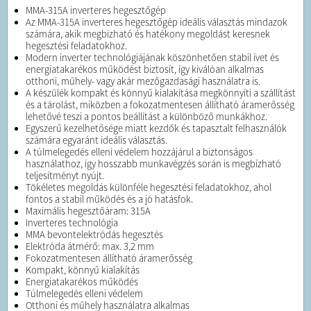
MMA-315A inverteres hegesztőgép
Az MMA-315A inverteres hegesztőgép ideális választás mindazok
számára, akik megbízható és hatékony megoldást keresnek
hegesztési feladatokhoz.
Modern inverter technológiájának köszönhetően stabil ívet és
energiatakarékos működést biztosít, így kiválóan alkalmas
otthoni, műhely- vagy akár mezőgazdasági használatra is.
A készülék kompakt és könnyű kialakítása megkönnyíti a szállítást
és a tárolást, miközben a fokozatmentesen állítható áramerősség
lehetővé teszi a pontos beállítást a különböző munkákhoz.
Egyszerű kezelhetősége miatt kezdők és tapasztalt felhasználók
számára egyaránt ideális választás.
A túlmelegedés elleni védelem hozzájárul a biztonságos
használathoz, így hosszabb munkavégzés során is megbízható
teljesítményt nyújt.
Tökéletes megoldás különféle hegesztési feladatokhoz, ahol
fontos a stabil működés és a jó hatásfok.
Maximális hegesztőáram: 315A
Inverteres technológia
MMA bevontelektródás hegesztés
Elektróda átmérő: max. 3,2 mm
Fokozatmentesen állítható áramerősség
Kompakt, könnyű kialakítás
Energiatakarékos működés
Túlmelegedés elleni védelem
Otthoni és műhely használatra alkalmas