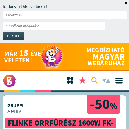
x
Iratkozz fel hírlevelünkre!
ELKÜLD
MEGBÍZHATÓ
15
MÁR
ÉVE
MAGYAR
VELETEK!
WEBÁRUHÁZ
-50
%
GRUPPI
AJÁNLAT:
FLINKE ORRFŰRÉSZ 1600W FK-