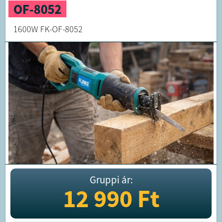
OF-8052
1600W FK-OF-8052
Gruppi ár:
12 990
Ft