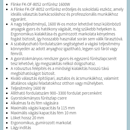
Flinke FK-OF-8052 orrfűrész 1600W
A Flinke FK-OF-8052 orrfűrész erőteljes és sokoldalú eszköz, amely
ideális választás barkácsoláshoz és professzionális munkákhoz
egyaránt.
A nagy teljesítményű, 1600 W-os motor lehetővé teszi különböző
anyagok gyors és hatékony vágását, még szűkebb helyeken is.
Ergonomikus kialakítása és gumírozott markolata kényelmes
fogást biztosít, így hosszabb használat során sem válik fárasztóvá.
A szabályozható fordulatszám segítségével a vágási teljesítmény
könnyedén az adott anyaghoz igazítható, legyen szó fáról vagy
fémről.
A gyorstokmányos rendszer gyors és egyszerű fűrészlapcserét
tesz lehetővé, így megszakítás nélkül dolgozhatsz.
A robusztus felépítés és a minőségi kialakítás hosszú távú
megbízhatóságot biztosít.
Kiváló választás építőipari, asztalos és ácsmunkákhoz, valamint
általános vágási feladatokhoz otthon vagy műhelyben.
Teljesítmény 1600 W
Állítható fordulatszám 900–3300 fordulat percenként
Gyorstokmányos fűrészlap csere
Alkalmas fa és fém vágására
Maximális vágási kapacitás fa 115 mm
Maximális vágási kapacitás fém 10 mm
Löket hossz 20 mm
Ergonomikus, gumírozott markolat
Lágy indítás