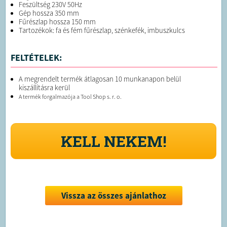
Feszültség 230V 50Hz
Gép hossza 350 mm
Fűrészlap hossza 150 mm
Tartozékok: fa és fém fűrészlap, szénkefék, imbuszkulcs
FELTÉTELEK:
A megrendelt termék átlagosan 10 munkanapon belül
kiszállításra kerül
A termék forgalmazója a Tool Shop s. r. o.
KELL NEKEM!
Vissza az összes ajánlathoz