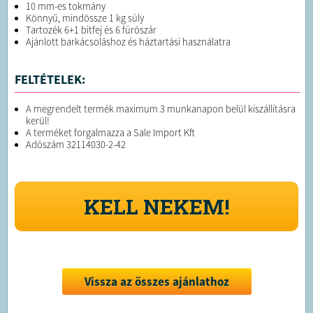
10 mm-es tokmány
Könnyű, mindössze 1 kg súly
Tartozék 6+1 bitfej és 6 fúrószár
Ajánlott barkácsoláshoz és háztartási használatra
FELTÉTELEK:
A megrendelt termék maximum 3 munkanapon belül kiszállításra
kerül!
A terméket forgalmazza a Sale Import Kft
Adószám 32114030-2-42
KELL NEKEM!
Vissza az összes ajánlathoz