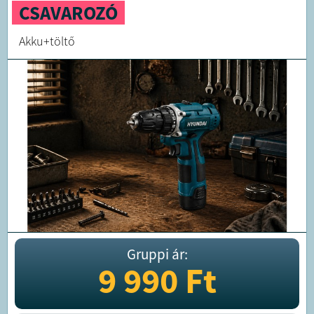
CSAVAROZÓ
Akku+töltő
Gruppi ár:
9 990
Ft