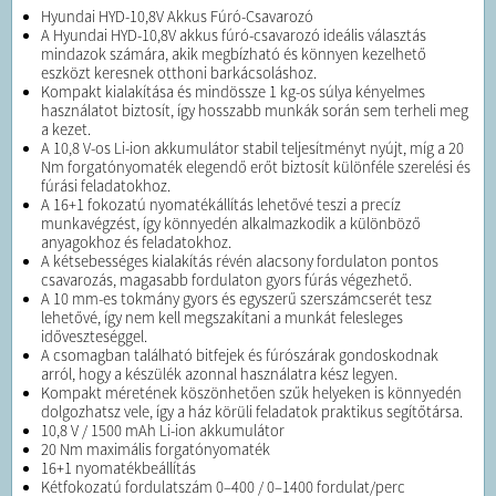
Hyundai HYD-10,8V Akkus Fúró-Csavarozó
A Hyundai HYD-10,8V akkus fúró-csavarozó ideális választás
mindazok számára, akik megbízható és könnyen kezelhető
eszközt keresnek otthoni barkácsoláshoz.
Kompakt kialakítása és mindössze 1 kg-os súlya kényelmes
használatot biztosít, így hosszabb munkák során sem terheli meg
a kezet.
A 10,8 V-os Li-ion akkumulátor stabil teljesítményt nyújt, míg a 20
Nm forgatónyomaték elegendő erőt biztosít különféle szerelési és
fúrási feladatokhoz.
A 16+1 fokozatú nyomatékállítás lehetővé teszi a precíz
munkavégzést, így könnyedén alkalmazkodik a különböző
anyagokhoz és feladatokhoz.
A kétsebességes kialakítás révén alacsony fordulaton pontos
csavarozás, magasabb fordulaton gyors fúrás végezhető.
A 10 mm-es tokmány gyors és egyszerű szerszámcserét tesz
lehetővé, így nem kell megszakítani a munkát felesleges
időveszteséggel.
A csomagban található bitfejek és fúrószárak gondoskodnak
arról, hogy a készülék azonnal használatra kész legyen.
Kompakt méretének köszönhetően szűk helyeken is könnyedén
dolgozhatsz vele, így a ház körüli feladatok praktikus segítőtársa.
10,8 V / 1500 mAh Li-ion akkumulátor
20 Nm maximális forgatónyomaték
16+1 nyomatékbeállítás
Kétfokozatú fordulatszám 0–400 / 0–1400 fordulat/perc