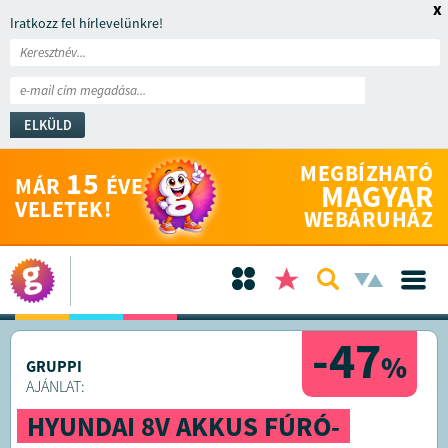
x
Iratkozz fel hírlevelünkre!
ELKÜLD
MEGBÍZHATÓ
15
MÁR
ÉVE
MAGYAR
VELETEK!
WEBÁRUHÁZ
-47
%
GRUPPI
AJÁNLAT:
HYUNDAI 8V AKKUS FÚRÓ-