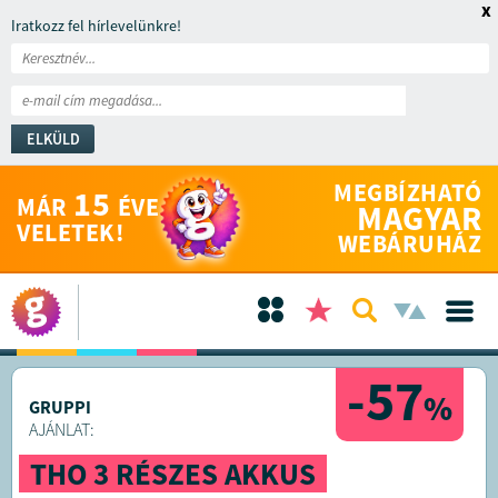
x
Iratkozz fel hírlevelünkre!
ELKÜLD
MEGBÍZHATÓ
15
MÁR
ÉVE
MAGYAR
VELETEK!
WEBÁRUHÁZ
-57
%
GRUPPI
AJÁNLAT:
THO 3 RÉSZES AKKUS