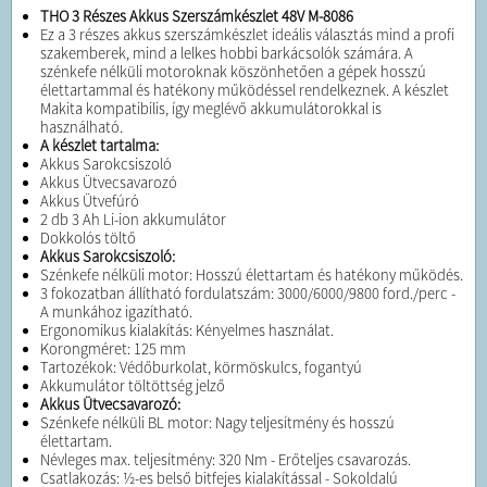
THO 3 Részes Akkus Szerszámkészlet 48V M-8086
Ez a 3 részes akkus szerszámkészlet ideális választás mind a profi
szakemberek, mind a lelkes hobbi barkácsolók számára. A
szénkefe nélküli motoroknak köszönhetően a gépek hosszú
élettartammal és hatékony működéssel rendelkeznek. A készlet
Makita kompatibilis, így meglévő akkumulátorokkal is
használható.
A készlet tartalma:
Akkus Sarokcsiszoló
Akkus Ütvecsavarozó
Akkus Ütvefúró
2 db 3 Ah Li-ion akkumulátor
Dokkolós töltő
Akkus Sarokcsiszoló:
Szénkefe nélküli motor: Hosszú élettartam és hatékony működés.
3 fokozatban állítható fordulatszám: 3000/6000/9800 ford./perc -
A munkához igazítható.
Ergonomikus kialakítás: Kényelmes használat.
Korongméret: 125 mm
Tartozékok: Védőburkolat, körmöskulcs, fogantyú
Akkumulátor töltöttség jelző
Akkus Ütvecsavarozó:
Szénkefe nélküli BL motor: Nagy teljesítmény és hosszú
élettartam.
Névleges max. teljesítmény: 320 Nm - Erőteljes csavarozás.
Csatlakozás: ½-es belső bitfejes kialakítással - Sokoldalú