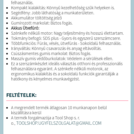
felhasználás.
Kompakt kialakítás: Könnyű kezelhetőség szűk helyeken is.
Segédfény: Jobb láthatóság a munkaterületen.
Akkumulátor töltöttség jelző
Gumírozott markolat: Biztos fogás.
Akkus Ütvefúró:
Szénkefe nélküli motor: Nagy teljesítmény és hosszú élettartam.
Tokmány befogó: SDS plus - Gyors és egyszerű szerszámcsere.
Többfunkciós: Fúrás, vésés, ütvefúrás - Sokoldalú felhasználás.
Irányváltás: Könnyű csavarozás és anyag eltávolítás.
Csúszásmentes gumis markolat: Biztos fogás.
Masszív gumis védőburkolatok: Védelem a sérülések ellen.
Ez a szerszámkészlet ideális választás otthoni és professzionális
felhasználásra egyaránt. A szénkefe nélküli motorok, az
ergonomikus kialakítás és a sokoldalú funkciók garantálják a
hatékony és kényelmes munkavégzést.
FELTÉTELEK:
A megrendelt termék átlagosan 10 munkanapon belül
kiszállításra kerül
A termék forgalmazója a Tool Shop s. r.
TOOLSHOP.UGYFELSZOLGALAT@GMAIL.COM
o.,