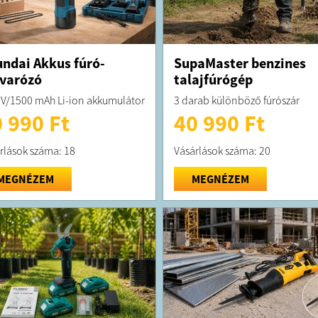
ndai Akkus fúró-
SupaMaster benzines
varózó
talajfúrógép
 V/1500 mAh Li-ion akkumulátor
3 darab különböző fúrószár
 990 Ft
40 990 Ft
rlások száma: 18
Vásárlások száma: 20
MEGNÉZEM
MEGNÉZEM