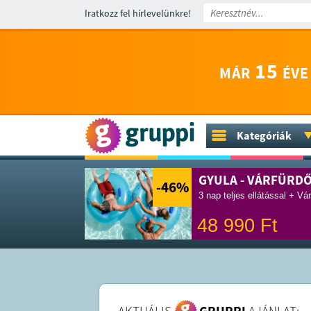
Iratkozz fel hírlevelünkre!
15
MÁR
ÉVE
Kategóriák
GYULA - VÁRFÜRD
-46
%
3 nap teljes ellátással + Vá
48 990
Ft