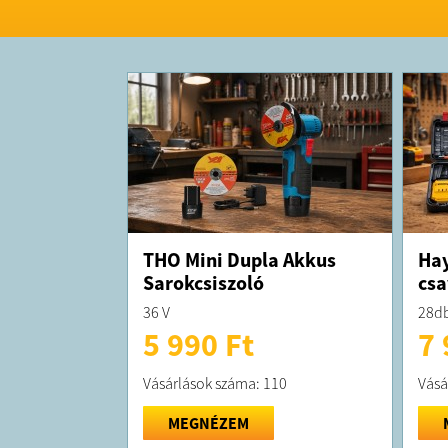
THO Mini Dupla Akkus
Hay
Sarokcsiszoló
csa
36 V
28db
5 990 Ft
7 
Vásárlások száma: 110
Vásá
MEGNÉZEM