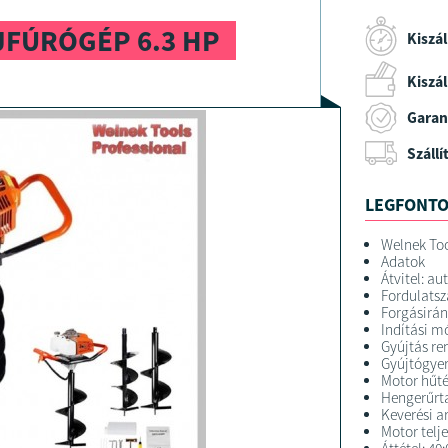
JFÚRÓGÉP 6.3 HP
Kiszál
Kiszáll
Garan
Szállí
LEGFONTO
Welnek Too
Adatok
Átvitel: a
Fordulatsz
Forgásirá
Indítási m
Gyújtás re
Gyújtógye
Motor hűté
Hengerűrta
Keverési a
Motor telje