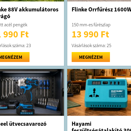
nke 88V akkumulátoros
Flinke Orrfűrész 1600
vágó
tt acél pengék
150 mm-es fűrészlap
 990 Ft
13 990 Ft
rlások száma: 23
Vásárlások száma: 25
MEGNÉZEM
MEGNÉZEM
eel ütvecsavarozó
Hayami
feszültségátalakító 30