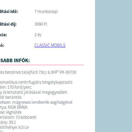
lítási idő:
7 munkanap
ítási díj:
3990 Ft
cia:
2 év
tó:
CLASSIC MOBILS
SABB INFÓK:
ls benzines talajfúró 73cc 6.3HP VK-00730
utomatikus centrifugális tengelykapcsoló
ám: 170 ford/perc
ny óramutató járásával megegyezően
ód: berántós
ndszer: mágneses lendkerék segítségével
rtya: NGK BM6A
se: léghűtés
rtalom: 73 köbcenti
rány: 35:1
sítménye: 6.5 Le