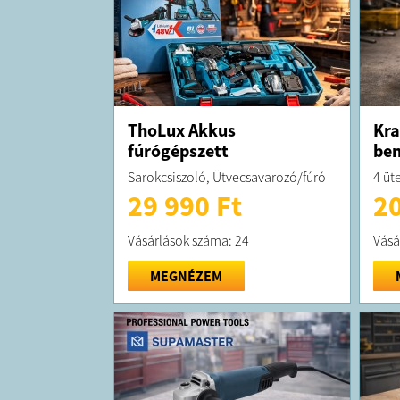
ThoLux Akkus
Kra
fúrógépszett
be
Sarokcsiszoló, Ütvecsavarozó/fúró
4 üt
29 990 Ft
20
Vásárlások száma: 24
Vásá
MEGNÉZEM