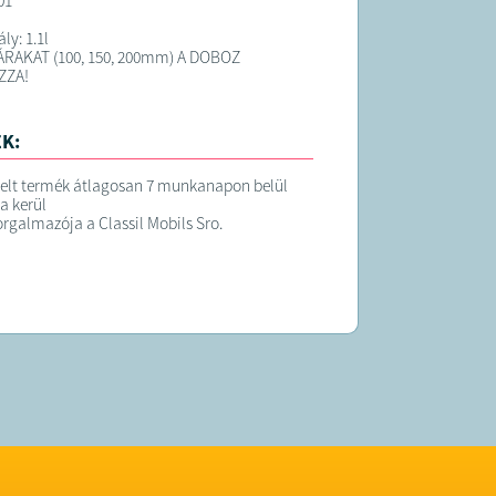
01
ly: 1.1l
RAKAT (100, 150, 200mm) A DOBOZ
ZZA!
K:
elt termék átlagosan 7 munkanapon belül
ra kerül
orgalmazója a Classil Mobils Sro.