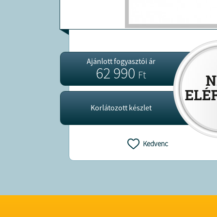
Ajánlott fogyasztói ár
62 990
Ft
Korlátozott készlet
Kedvenc