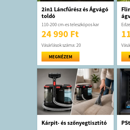
2in1 Láncfűrész és Ágvágó
Fli
toldó
ág
110-200 cm-es teleszkópos kar
Edze
24 990 Ft
11
Vásárlások száma: 20
Vásá
MEGNÉZEM
Kárpit- és szőnyegtisztító
PSt