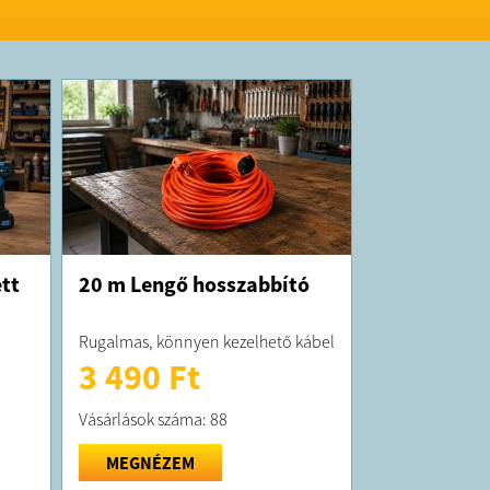
tt
20 m Lengő hosszabbító
Rugalmas, könnyen kezelhető kábel
3 490 Ft
Vásárlások száma: 88
MEGNÉZEM