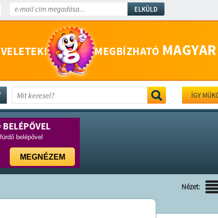
ELKÜLD
MAGYAR
 VELETEK!
MEGBÍZHATÓ
ÍGY MŰK
Ő BELÉPŐVEL
rfürdő belépővel
MEGNÉZEM
Nézet: