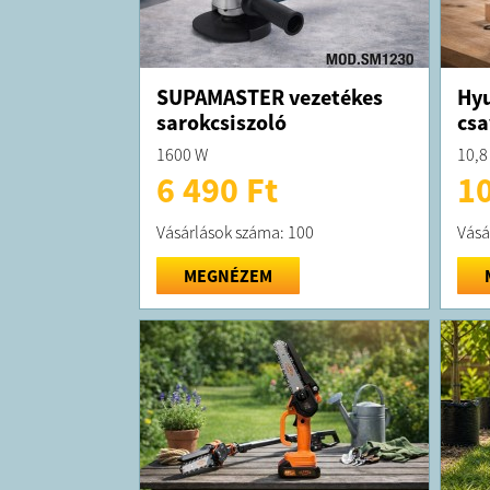
SUPAMASTER vezetékes
Hyu
sarokcsiszoló
csa
1600 W
10,8
6 490 Ft
10
Vásárlások száma: 100
Vásá
MEGNÉZEM