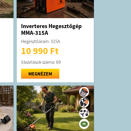
Inverteres Hegesztőgép
MMA-315A
Hegesztőáram: 315A
10 990 Ft
Vásárlások száma: 69
MEGNÉZEM