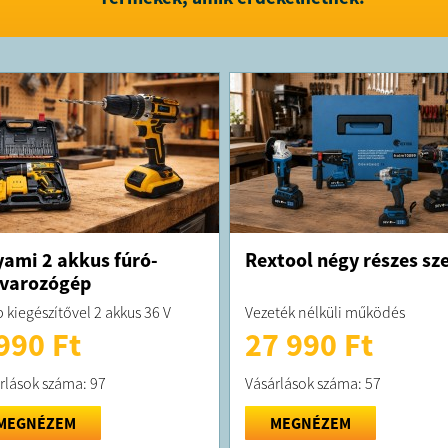
ami 2 akkus fúró-
Rextool négy részes sze
varozógép
 kiegészítővel 2 akkus 36 V
Vezeték nélküli működés
990 Ft
27 990 Ft
rlások száma: 97
Vásárlások száma: 57
MEGNÉZEM
MEGNÉZEM