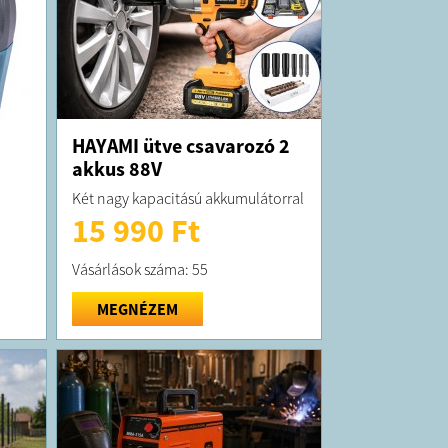
HAYAMI ütve csavarozó 2
akkus 88V
Két nagy kapacitású akkumulátorral
15 990 Ft
Vásárlások száma: 55
MEGNÉZEM