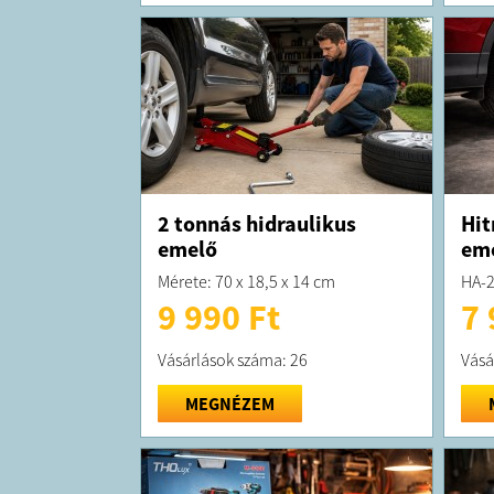
2 tonnás hidraulikus
Hit
emelő
em
Mérete: 70 x 18,5 x 14 cm
HA-
9 990 Ft
7 
Vásárlások száma: 26
Vásá
MEGNÉZEM