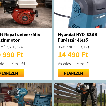
ft Royal univerzális
Hyundai HYD-836B
nzinmotor
Fúrószár élező
emű 7,5 LE, 5kW
95W, 230~50 Hz, 1kg
 990 Ft
14 490 Ft
rlások száma: 64
Vásárlások száma: 21
MEGNÉZEM
MEGNÉZEM