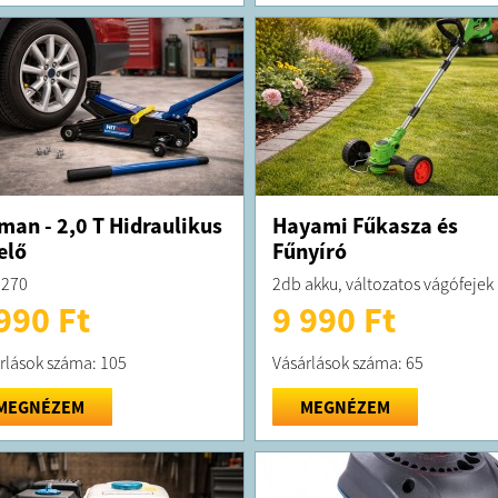
man - 2,0 T Hidraulikus
Hayami Fűkasza és
elő
Fűnyíró
2270
2db akku, változatos vágófejek
990 Ft
9 990 Ft
rlások száma: 105
Vásárlások száma: 65
MEGNÉZEM
MEGNÉZEM