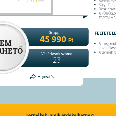
Áttétel: 40:
Súly: 11 kg
Benzintartá
A FÚRÓSZÁ
TARTALMA
Gruppi ár
FELTÉTELE
45 990
Ft
A megrend
kiszállítás
A termék f
Vásárlások száma
23
Megosztás
Termékek, amik érdekelhetnek: