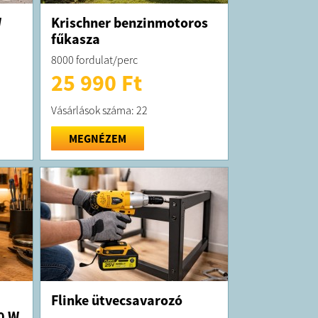
W
Krischner benzinmotoros
fűkasza
8000 fordulat/perc
25 990 Ft
Vásárlások száma: 22
MEGNÉZEM
Flinke ütvecsavarozó
0 W