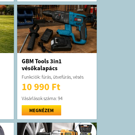
GBM Tools 3in1
vésőkalapács
Funkciók: fúrás, ütvefúrás, vésés
10 990 Ft
Vásárlások száma: 94
MEGNÉZEM