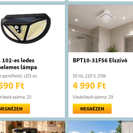
 102-es ledes
BPT10-31F56 Elszívó
pelemes lámpa
a szerelhető, LED-es
50 Hz, 220 V, 25W
590 Ft
4 990 Ft
rlások száma: 25
Vásárlások száma: 29
MEGNÉZEM
MEGNÉZEM