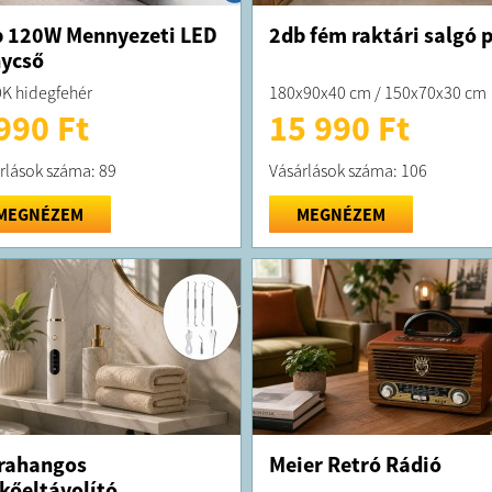
 120W Mennyezeti LED
2db fém raktári salgó p
ycső
K hidegfehér
180x90x40 cm / 150x70x30 cm
990 Ft
15 990 Ft
rlások száma: 89
Vásárlások száma: 106
MEGNÉZEM
MEGNÉZEM
rahangos
Meier Retró Rádió
kőeltávolító