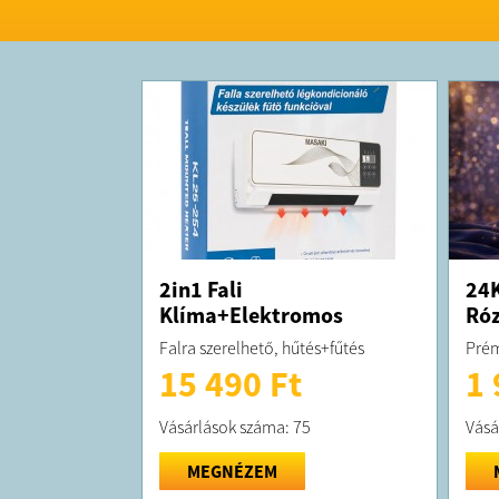
2in1 Fali
24K
Klíma+Elektromos
Róz
Fűtőtest
Falra szerelhető, hűtés+fűtés
Prém
15 490 Ft
1 
Vásárlások száma: 75
Vásá
MEGNÉZEM