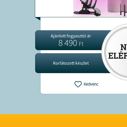
Ajánlott fogyasztói ár
8 490
Ft
Korlátozott készlet
Kedvenc