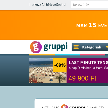
Iratkozz fel hírlevelünkre!
15
MÁR
ÉVE
Kategóriák
LAST MINUTE TEN
-69
%
4 nap Riminiben, a Hotel Sa
49 900
Ft