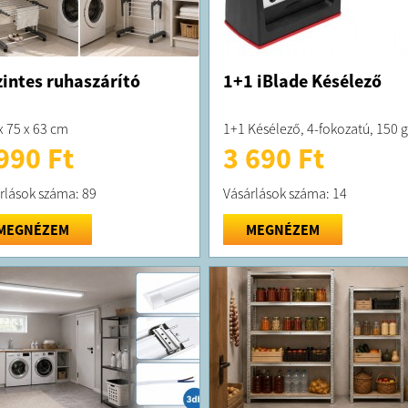
zintes ruhaszárító
1+1 iBlade Késélező
x 75 x 63 cm
1+1 Késélező, 4-fokozatú, 150 g
990 Ft
3 690 Ft
rlások száma: 89
Vásárlások száma: 14
MEGNÉZEM
MEGNÉZEM