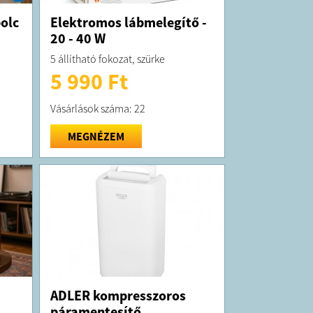
olc
Elektromos lábmelegítő -
20 - 40 W
5 állítható fokozat, szürke
5 990 Ft
Vásárlások száma: 22
MEGNÉZEM
ADLER kompresszoros
páramentesítő