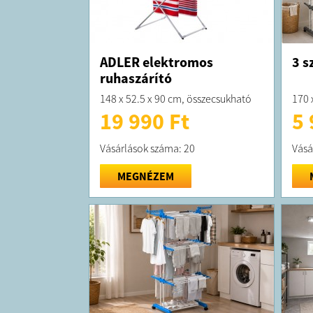
ADLER elektromos
3 s
ruhaszárító
148 x 52.5 x 90 cm, összecsukható
170 
19 990 Ft
5 
Vásárlások száma: 20
Vásá
MEGNÉZEM