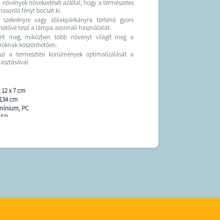
 növények növekedését azáltal, hogy a természetes
asonló fényt bocsát ki.
, szekrényre vagy ablakpárkányra történő gyors
lehetővé teszi a lámpa azonnali használatát.
arít meg, miközben több növényt világít meg a
roknak köszönhetően.
szi a termesztési körülmények optimalizálását a
lasztásával.
x 12 x 7 cm
134 cm
mínium, PC
LED
:
30W
SB (DC 5V)
9h, 12h
ok száma:
9
a:
3
arok:
IGEN
p
ek:
piros és kék
hossza:
vörös fény – 660 nm / kék fény – 450 nm