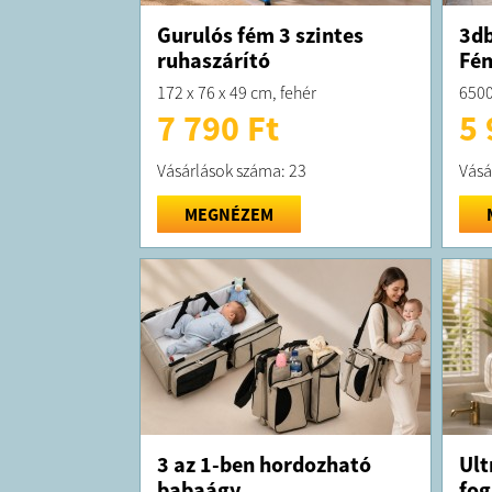
Gurulós fém 3 szintes
3db
ruhaszárító
Fén
172 x 76 x 49 cm, fehér
6500
7 790 Ft
5 
Vásárlások száma: 23
Vásá
MEGNÉZEM
3 az 1-ben hordozható
Ult
babaágy
fog