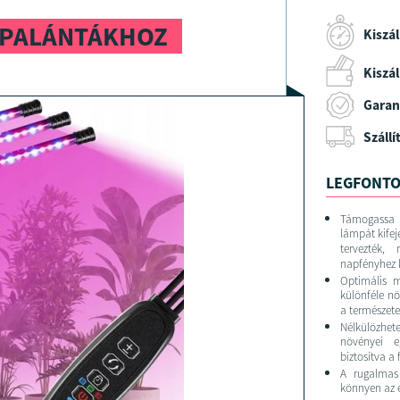
A PALÁNTÁKHOZ
Kiszál
Kiszáll
Garan
Szállí
LEGFONTO
Támogassa a
lámpát kifej
tervezték,
napfényhez 
Optimális m
különféle nö
a természete
Nélkülözhete
növényei eg
biztosítva a 
A rugalmas 
könnyen az e