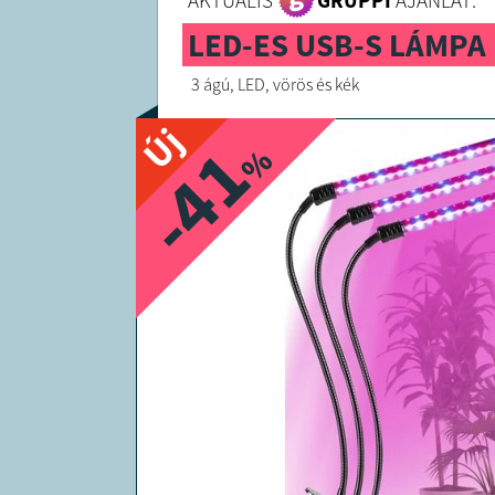
AKTUÁLIS
GRUPPI
AJÁNLAT:
LED-ES USB-S LÁMP
3 ágú, LED, vörös és kék
Új
-41
%