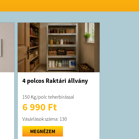
K:
 átlagosan 5 munkanapon belül kiszállítjuk!
 forgalmazza a DIP Digital
tősége:
hello@homemode.hu
4 polcos Raktári állvány
150 Kg/polc teherbírással
6 990 Ft
Vásárlások száma: 130
MEGNÉZEM