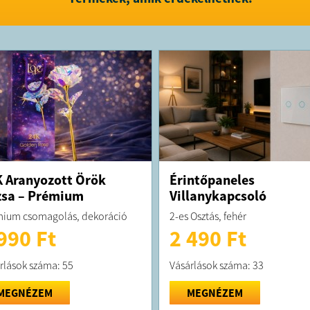
FELTÉTELE
A terméket
A terméket
Kft;elérhe
 Aranyozott Örök
Érintőpaneles
sa – Prémium
Villanykapcsoló
ium csomagolás, dekoráció
2-es Osztás, fehér
990 Ft
2 490 Ft
rlások száma: 55
Vásárlások száma: 33
MEGNÉZEM
MEGNÉZEM