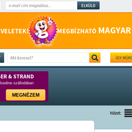
ELKÜLD
MAGYAR
 VELETEK!
MEGBÍZHATÓ
ÍGY MŰK
GER & STRAND
lsedine szállodában
MEGNÉZEM
Nézet: