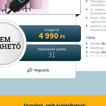
Támogatja a
napfényhez h
Az asztalra
felszerelés 
Helyet tak
rugalmas ka
Lehetővé te
Gruppi ár
fényerő kivá
4 990
Ft
Előírás
Méretek:
68 
Kábelhossz:
Vásárlások száma
31
Anyaga:
alu
Izzó típusa:
Teljesítmény
Tápegység:
U
Időzítő:
3h, 
Megosztás
Fényfokozat
Vízálló:
IP 54
Karok szám
Rugalmas k
Rögzítés:
Cli
Világos szín
Fény hullám
Termékek, amik érdekelhetnek: