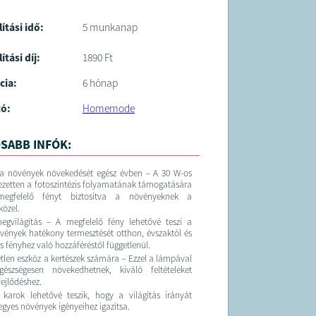
lítási idő:
5 munkanap
ítási díj:
1890 Ft
cia:
6 hónap
tó:
Homemode
SABB INFÓK:
 növények növekedését egész évben – A 30 W-os
ezetten a fotoszintézis folyamatának támogatására
 megfelelő fényt biztosítva a növényeknek a
közel.
egvilágítás – A megfelelő fény lehetővé teszi a
vények hatékony termesztését otthon, évszaktól és
s fényhez való hozzáféréstől függetlenül.
tlen eszköz a kertészek számára – Ezzel a lámpával
észségesen növekedhetnek, kiváló feltételeket
fejlődéshez.
karok lehetővé teszik, hogy a világítás irányát
gyes növények igényeihez igazítsa.