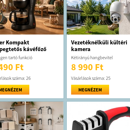
er Kompakt
Vezetéknélküli kültéri
pegtetős kávéfőző
kamera
gen tartó funkció
Kétirányú hangbevitel
490 Ft
8 990 Ft
rlások száma: 26
Vásárlások száma: 25
MEGNÉZEM
MEGNÉZEM