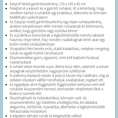
EasyUP Mobil gardróbszekrény, 170 x 105 x 45 cm
Felejtsd el a káoszt és a gyűrött ruhákat, itt a lehetőség, hogy
rendben tartsd a ruháidat egy praktikus, dekoratív és könnyen
felállítható szekrényben!
Az EasyUp mobil gardróbszekrény egy olyan ruhásszekrény,
amiben kényelmesen elfér minden ruhadarab és fehérnemű,
anélkül, hogy gyűrődne vagy zsúfolva lenne!
Ez a praktikus bútordarab a legkülönbözőbb méretű lakások
hasznos része lehet, hisz minden családtagnak lehet akár egy
külön mobil ruhásszekrénye!
Strapabíró fém kerete erős, stabil kialakítású, melyben rengeteg
ruhát és egyéb holmit tárolhatunk
Összeszerelése gyors, egyszerű, nem kell bajlódni fúrással,​ ​
csavarozással
A ruháid védve lesznek a por, illetve kosz ellen, valamint a szövet
anyagnak köszönhetően nagyszerűen szellőznek
A szekrény ​középső részén ​4​ polc​os​ tároló rész található, ​míg az
oldal​só részeken​ vállfán tárolhatjuk a kabátokat, ingeket stb
Az egypályás sínre függesztett függönyöket behúzva nem kell
ruháidat közszemlére tenned, könnyedén elrejtheted őket a
kíváncsi szemek elől ​​
Összehajtható és helytakarékos, könnyen szét- és
összeszerelhető, így tökéletes a kollégiumba, kis lakásba, ​
alagsorba, tetőtérbe, ​nyaralóba, albérletbe a legkülönbözőbb
felhasználási módokon!​
A képeken látható ruhák és kiegészítők nélkül!