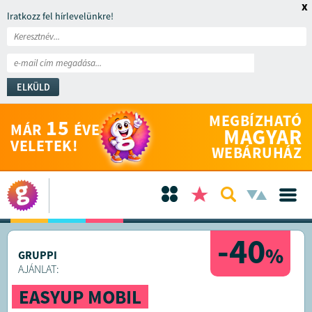
x
Iratkozz fel hírlevelünkre!
ELKÜLD
MEGBÍZHATÓ
15
MÁR
ÉVE
MAGYAR
VELETEK!
WEBÁRUHÁZ
-40
%
GRUPPI
AJÁNLAT:
EASYUP MOBIL