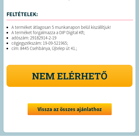
FELTÉTELEK:
A terméket átlagosan 5 munkanapon belül kiszállítjuk!
A terméket forgalmazza a DIP Digital Kft;
adószám: 29182914-2-19
cégjegyzékszám: 19-09-521965;
cím: 8445 Csehbánya, Újtelep út 41.;
NEM ELÉRHETŐ
Vissza az összes ajánlathoz