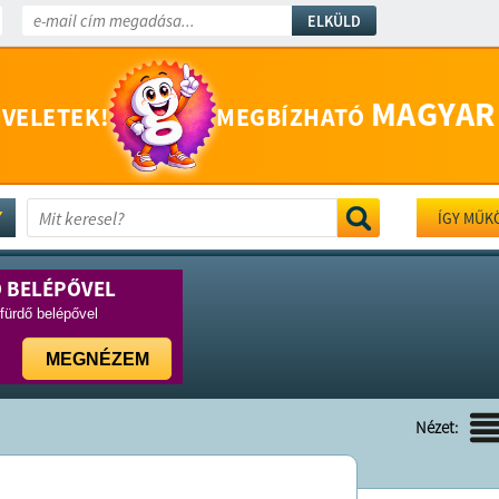
ELKÜLD
MAGYAR
 VELETEK!
MEGBÍZHATÓ
ÍGY MŰK
Ő BELÉPŐVEL
rfürdő belépővel
MEGNÉZEM
Nézet: