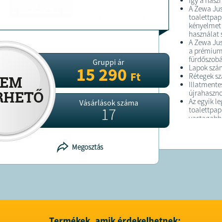
Így a haszn
A Zewa Jus
toalettpap
kényelmet 
használat 
A Zewa Jus
a prémium 
fürdőszob
Gruppi ár
Lapok szám
15 290
Ft
Rétegek sz
Illatmente
újrahaszno
Az egyik l
Vásárlások száma
17
toalettpap
vastagabb
toalettpap
Így a haszn
A Zewa Jus
Megosztás
toalettpap
kényelmet 
használat 
Fontos!
A fenti te
minősül.
Amennyiben
kipróbálás
elállási jo
Termékek, amik érdekelhetnek: