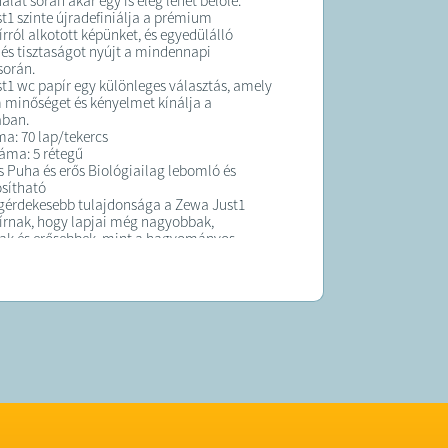
álat során akár egy is elég lehet belőle.
t1 szinte újradefiniálja a prémium
írról alkotott képünket, és egyedülálló
és tisztaságot nyújt a mindennapi
során.
t1 wc papír egy különleges választás, amely
minőséget és kényelmet kínálja a
ában.
a: 70 lap/tekercs
áma: 5 rétegű
s Puha és erős Biológiailag lebomló és
sítható
egérdekesebb tulajdonsága a Zewa Just1
írnak, hogy lapjai még nagyobbak,
ak és erősebbek, mint a hagyományos
írok.
álat során akár egy is elég lehet belőle.
t1 szinte újradefiniálja a prémium
írról alkotott képünket, és egyedülálló
és tisztaságot nyújt a mindennapi
során.
rmék egészségvédelmi és higiéniai terméknek
 a csomagolás felbontásra került, vagy a
 jelei látszódnak a terméken, úgy a 14 napos
g érvényét veszíti a 45/2014. (II. 26.) Korm.