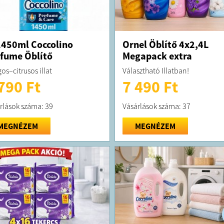
450ml Coccolino
Ornel Öblítő 4x2,4L
fume Öblítő
Megapack extra
os–citrusos illat
Választható Illatban!
790 Ft
7 490 Ft
rlások száma: 39
Vásárlások száma: 37
MEGNÉZEM
MEGNÉZEM