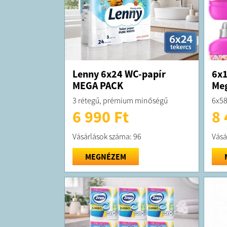
Lenny 6x24 WC-papír
6x1
MEGA PACK
Me
3 rétegű, prémium minőségű
6x58
6 990 Ft
8 
Vásárlások száma: 96
Vásá
MEGNÉZEM