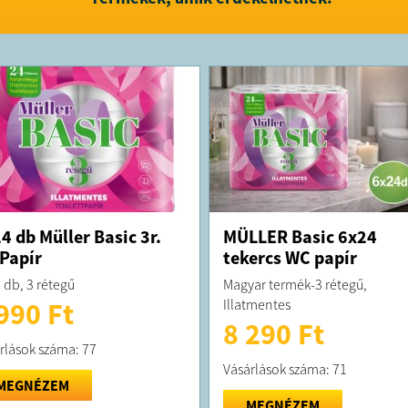
rendelet 29
FELTÉTELE
A megrend
kiszállítás
A terméket
4 db Müller Basic 3r.
MÜLLER Basic 6x24
Papír
tekercs WC papír
 db, 3 rétegű
Magyar termék-3 rétegű,
Illatmentes
990 Ft
8 290 Ft
rlások száma: 77
Vásárlások száma: 71
MEGNÉZEM
MEGNÉZEM