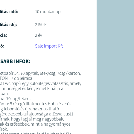
lítási idő:
10 munkanap
ítási díj:
2190 Ft
cia:
2 év
tó:
Sale Import Kft
SABB INFÓK:
tpapír 5r., 70lap/tek, 6tek/csg, 7csg/karton,
TON - 7 db leírása
t1 wc papír egy különleges választás, amely
minőséget és kényelmet kínálja a
ában.
a: 70 lap/tekercs
áma: 5 rétegű Illatmentes Puha és erős
ag lebomló és újrahasznosítható
egérdekesebb tulajdonsága a Zewa Just1
írnak, hogy lapjai még nagyobbak,
ak és erősebbek, mint a hagyományos
írok.