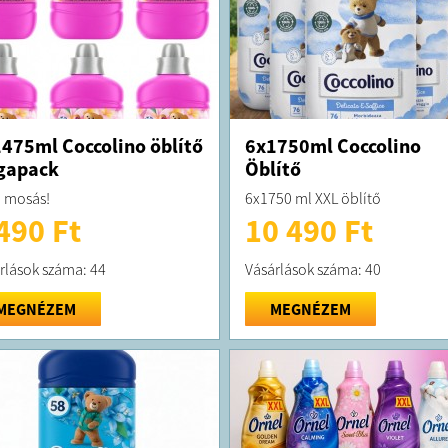
475ml Coccolino öblítő
6x1750ml Coccolino
gapack
Öblítő
 mosás!
6x1750 ml XXL öblítő
490 Ft
10 490 Ft
rlások száma: 44
Vásárlások száma: 40
MEGNÉZEM
MEGNÉZEM