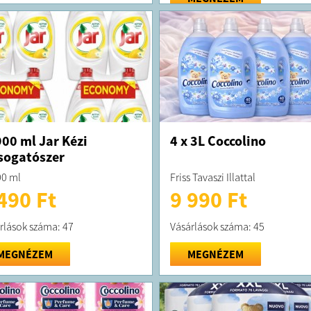
00 ml Jar Kézi
4 x 3L Coccolino
sogatószer
0 ml
Friss Tavaszi Illattal
490 Ft
9 990 Ft
rlások száma: 47
Vásárlások száma: 45
MEGNÉZEM
MEGNÉZEM