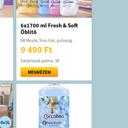
6x1700 ml Fresh & Soft
Öblítő
68 Mosás, friss illat, puhaság
9 490 Ft
Vásárlások száma: 36
MEGNÉZEM