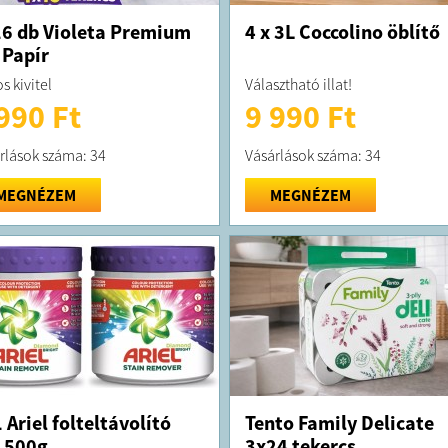
6 db Violeta Premium
4 x 3L Coccolino öblítő
Papír
os kivitel
Választható illat!
990 Ft
9 990 Ft
rlások száma: 34
Vásárlások száma: 34
MEGNÉZEM
MEGNÉZEM
 Ariel folteltávolító
Tento Family Delicate
 500g
3x24 tekercs