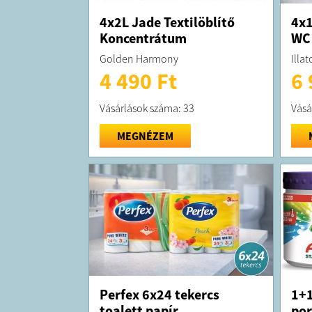
4x2L Jade Textilöblítő
4x1
Koncentrátum
WC 
Golden Harmony
Illat
4 490 Ft
6 
Vásárlások száma: 33
Vásá
MEGNÉZEM
Perfex 6x24 tekercs
1+1
toalett papír
por