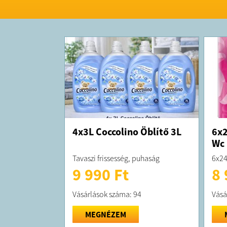
4x3L Coccolino Öblítő 3L
6x2
Wc 
Tavaszi frissesség, puhaság
6x24
9 990 Ft
8 
Vásárlások száma: 94
Vásá
MEGNÉZEM