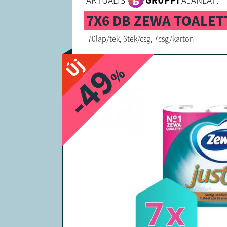
AKTUÁLIS
GRUPPI
AJÁNLAT:
7X6 DB ZEWA TOALET
70lap/tek, 6tek/csg, 7csg/karton
Új
-49
%