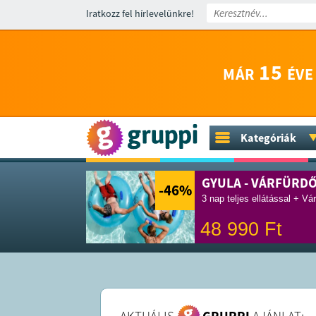
Iratkozz fel hírlevelünkre!
15
MÁR
ÉVE
Kategóriák
GYULA - VÁRFÜRD
-46
%
3 nap teljes ellátással + Vá
48 990
Ft