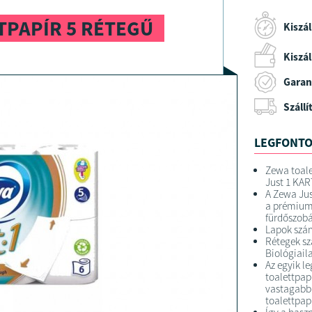
TPAPÍR 5 RÉTEGŰ
Kiszál
Kiszáll
Garan
Szállí
LEGFONTO
Zewa toalet
Just 1 KAR
A Zewa Jus
a prémium 
fürdőszob
Lapok szám
Rétegek sz
Biológiail
Az egyik l
toalettpap
vastagabb
toalettpap