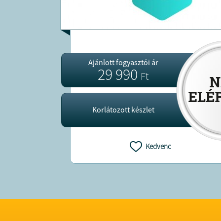
Ajánlott fogyasztói ár
29 990
Ft
Korlátozott készlet
Kedvenc