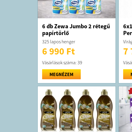
6 db Zewa Jumbo 2 rétegű
6x1
papírtörlő
Per
325 lapos henger
Virág
6 990 Ft
7 
Vásárlások száma: 39
Vásá
MEGNÉZEM