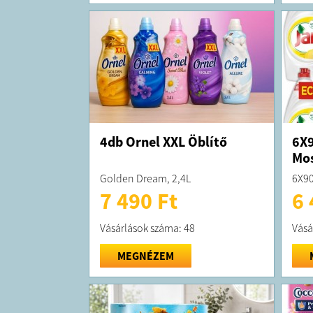
4db Ornel XXL Öblítő
6X9
Mo
Golden Dream, 2,4L
6X90
7 490 Ft
6 
Vásárlások száma: 48
Vásá
MEGNÉZEM