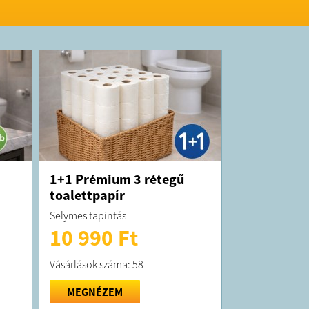
. § (1) bekezdése alapján.
K:
elt termék maximum 10 munkanapon belül
ra kerül!
 forgalmazza a Sale Import Kft.
1+1 Prémium 3 rétegű
toalettpapír
Selymes tapintás
10 990 Ft
Vásárlások száma: 58
MEGNÉZEM