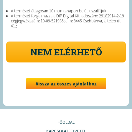
A terméket átlagosan 10 munkanapon belül kiszállítjuk!
A terméket forgalmazza a DIP Digital Kft. adószám: 29182914-2-19
cégjegyzékszám: 19-09-521965; cím: 8445 Csehbánya, Újtelep út
41.;
NEM ELÉRHETŐ
Vissza az összes ajánlathoz
FŐOLDAL
KAPCSOLATFELVÉTEL