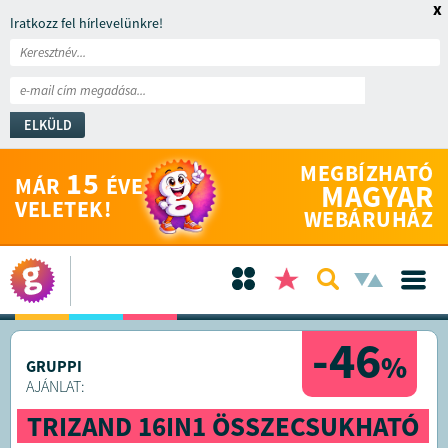
x
Iratkozz fel hírlevelünkre!
ELKÜLD
MEGBÍZHATÓ
15
MÁR
ÉVE
MAGYAR
VELETEK!
WEBÁRUHÁZ
-46
%
GRUPPI
AJÁNLAT:
TRIZAND 16IN1 ÖSSZECSUKHATÓ