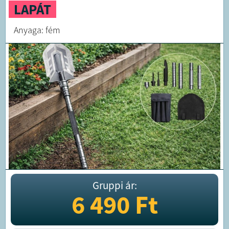
LAPÁT
Anyaga: fém
Gruppi ár:
6 490
Ft