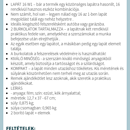
LAPÁT 16 W1 – bár a termék egy közönséges lapátra hasonlít, 16
rendkívül hasznos eszköz kombinációja.
Nem számít, hol van – legyen nálad egy 16 az 1-ben lapát
megoldást talál egy nehéz helyzetre .
Ideális kiegészítő felszerelésként autóba vagy garázsba.
2 BURKOLATOK TARTALMAZZA – a lapátnak két rendkívül
praktikus fedele van, amelyekhez a szerszámokat a munka
befejezése után elrejthetjük .
Az egyik esetben egy lapátot, a másikban pedig egy lapát elemeit
találja.
A burkolatok a felszerelések védelmére is használhatók!
KIVÁLÓ MINŐSÉG - a szerszám kiváló minőségű anyagokból
készült, amely biztosítja a tartósságot és a szilárdságot.
KOMPAKT – a lapát minden utazáshoz tökéletes. Kis méretének és
súlyának köszönhetően nem terheli meg az utazás során.
Remek ajándékötlet lesz azoknak, akik szeretik a praktikus
ajándékokat.
LEÍRÁS
- anyaga: fém; szín: ezüst, kék árnyalattal;
méretek: 12,7 x 37 - 67 cm;
súly: 0,875 kg;
súlya csomagban: 0,965 kg
2 borító lapát + elemek
FELTÉTELEK: